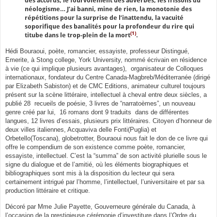
des accords, le fourvoiement des adverbes, les frissons du
néologisme… J’ai banni, mine de rien, la monotonie des
répétitions pour la surprise de l’inattendu, la vacuité
soporifique des banalités pour la profondeur du rire qui
(1)
titube dans le trop-plein de la mort
.
Hédi Bouraoui, poète, romancier, essayiste, professeur Distingué,
Emerite, à Stong college, York University, nommé écrivain en résidence
à vie (ce qui implique plusieurs avantages), organisateur de Colloques
internationaux, fondateur du Centre Canada-Magbreb/Méditerranée (dirigé
par Elizabeth Sabiston) et de CMC Editions, animateur culturel toujours
présent sur la scène littéraire, intellectuel à cheval entre deux siècles, a
publié 28 recueils de poésie, 3 livres de “narratoèmes”, un nouveau
genre créé par lui, 16 romans dont 9 traduits dans de différentes
langues, 12 livres d’essais, plusieurs prix littéraires. Citoyen d’honneur de
deux villes italiennes, Acquaviva delle Fonti(Puglia) et
Orbetello(Toscana), globetrotter, Bouraoui nous fait le don de ce livre qui
offre le compendium de son existence comme poète, romancier,
essayiste, intellectuel. C’est la “summa” de son activité plurielle sous le
signe du dialogue et de l’amitié, où les éléments biographiques et
bibliographiques sont mis à la disposition du lecteur qui sera
certainement intrigué par l’homme, l’intellectuel, l’universitaire et par sa
production littéraire et critique.
Décoré par Mme Julie Payette, Gouverneure générale du Canada, à
l’occasion de la prestigieuse cérémonie d’investiture dans l’Ordre du