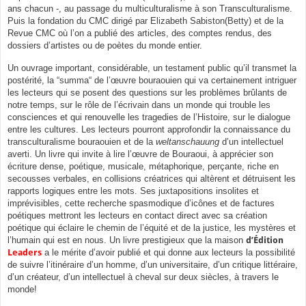
ans chacun -, au passage du multiculturalisme à son Transculturalisme.
Puis la fondation du CMC dirigé par Elizabeth Sabiston(Betty) et de la
Revue CMC où l’on a publié des articles, des comptes rendus, des
dossiers d’artistes ou de poètes du monde entier.
Un ouvrage important, considérable, un testament public qu’il transmet la
postérité, la “summa“ de l’œuvre bouraouien qui va certainement intriguer
les lecteurs qui se posent des questions sur les problèmes brûlants de
notre temps, sur le rôle de l’écrivain dans un monde qui trouble les
consciences et qui renouvelle les tragedies de l’Histoire, sur le dialogue
entre les cultures. Les lecteurs pourront approfondir la connaissance du
transculturalisme bouraouien et de la
weltanschauung
d’un intellectuel
averti. Un livre qui invite à lire l’œuvre de Bouraoui, à apprécier son
écriture dense, poétique, musicale, métaphorique, perçante, riche en
secousses verbales, en collisions créatrices qui altèrent et détruisent les
rapports logiques entre les mots. Ses juxtapositions insolites et
imprévisibles, cette recherche spasmodique d’icônes et de factures
poétiques mettront les lecteurs en contact direct avec sa création
poétique qui éclaire le chemin de l’équité et de la justice, les mystères et
l’humain qui est en nous. Un livre prestigieux que la maison
d’Édition
Leaders
a le mérite d’avoir publié et qui donne aux lecteurs la possibilité
de suivre l’itinéraire d’un homme, d’un universitaire, d’un critique littéraire,
d’un créateur, d’un intellectuel à cheval sur deux siècles, à travers le
monde!