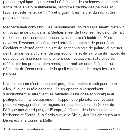
presque mythique - qui a contribué à éclairer les sciences et les arts -,
ancré dans l’histoire universelle, renforce l’identité des peuples et
favorise cette fierté, ce “nif”, cet orgueil. C’est la clef du rachat des
peuples oubliés.
Méditerranéen convaincu, les personnages bouraouiens rêvent d’établir
un royaume de paix dans la Méditerranée, de favoriser l’éclosion de l’art
et de l’humanisme méditerranéen, la vrai carte d’identité de
Mare
nostrum
, l’essence du génie méditerranéen capable de parler à un
Occident renfermé dans le culte de sa technologie de pointe, d’Internet,
de l’Intelligence artificielle, de son économie et de sa force de frappe, de
ses activités financiers qui profitent des fluctuations, naturelles ou
créées par les groupes dominants, pour réaliser des bénéfices au
détriment de l’économie et de la qualité de la vie des pays les plus
pauvres.
Les cultures ne s’entrechoquent pas, elles tendent à dialoguer entre
elles, à jouer un rôle essentiel. Leurs apports s’harmonisent,
s’additionnent et atténuent les tensions d’une crise économique et
politique qui, malheureusement, frappe notre planète. Les lecteurs
pourront voyager dans les régions les plus lointaines du Globe, de
l’Afrique aux Amériques, à l’Europe, à l’Orient, des îles tunisiennes,
Kerkenna et Djerba, à la Sardaigne, à la Sicile, des îles grecques aux
Baléares, à la Corse, à Malta.
Si d’une part, nombreux sont les risques auxquels la communauté du