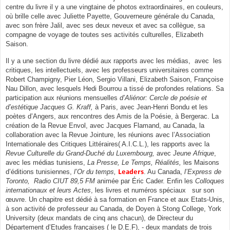
centre du livre il y a une vingtaine de photos extraordinaires, en couleurs,
où brille celle avec Juliette Payette, Gouverneure générale du Canada,
avec son frère Jalil, avec ses deux neveux et avec sa collègue, sa
compagne de voyage de toutes ses activités culturelles, Elizabeth
Saison.
Il y a une section du livre dédié aux rapports avec les médias, avec les
critiques, les intellectuels, avec les professeurs universitaires comme
Robert Champigny, Pier Léon, Sergio Villani, Elizabeth Saison, Françoise
Nau Dillon, avec lesquels Hedi Bourrou a tissé de profondes relations. Sa
participation aux réunions mensuelles
d’Aliénor: Cercle de poésie et
d’estétique Jacques G. Kraff,
à Paris, avec Jean-Henri Bondu et les
poètes d’Angers, aux rencontres des Amis de la Poésie, à Bergerac. La
création de la Revue Envol, avec Jacques Flamand, au Canada, la
collaboration avec la Revue Jointure, les réunions avec l’Association
Internationale des Critiques Littéraires( A.I.C.L.), les rapports avec la
Revue Culturelle du Grand-Duché du Luxembourg,
avec
Jeune Afrique
,
avec les médias tunisiens,
La Presse, Le Temps, Réalités,
les Maisons
d’éditions tunisiennes,
l’Or du temps,
Leaders
. Au Canada,
l’Express de
Toronto, Radio CIUT 89,5 FM
animée par Éric Cader. Enfin les
Colloques
internationaux et leurs Actes
, les livres et numéros spéciaux sur son
œuvre. Un chapitre est dédié à sa formation en France et aux Etats-Unis,
à son activité de professeur au Canada, de Doyen à Stong College, York
University (deux mandats de cinq ans chacun), de Directeur du
Département d’Etudes françaises ( le D.E.F), - deux mandats de trois