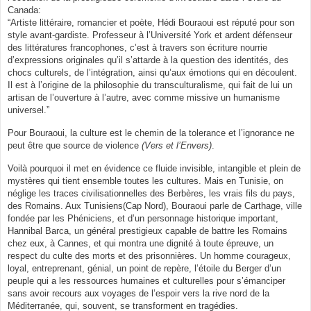
Canada:
“Artiste littéraire, romancier et poète, Hédi Bouraoui est réputé pour son
style avant-gardiste. Professeur à l’Université York et ardent défenseur
des littératures francophones, c’est à travers son écriture nourrie
d’expressions originales qu’il s’attarde à la question des identités, des
chocs culturels, de l’intégration, ainsi qu’aux émotions qui en découlent.
Il est à l’origine de la philosophie du transculturalisme, qui fait de lui un
artisan de l’ouverture à l’autre, avec comme missive un humanisme
universel.”
Pour Bouraoui, la culture est le chemin de la tolerance et l’ignorance ne
peut être que source de violence
(Vers et l’Envers)
.
Voilà pourquoi il met en évidence ce fluide invisible, intangible et plein de
mystères qui tient ensemble toutes les cultures. Mais en Tunisie, on
néglige les traces civilisationnelles des Berbères, les vrais fils du pays,
des Romains. Aux Tunisiens(Cap Nord), Bouraoui parle de Carthage, ville
fondée par les Phéniciens, et d’un personnage historique important,
Hannibal Barca, un général prestigieux capable de battre les Romains
chez eux, à Cannes, et qui montra une dignité à toute épreuve, un
respect du culte des morts et des prisonnières. Un homme courageux,
loyal, entreprenant, génial, un point de repère, l’étoile du Berger d’un
peuple qui a les ressources humaines et culturelles pour s’émanciper
sans avoir recours aux voyages de l’espoir vers la rive nord de la
Méditerranée, qui, souvent, se transforment en tragédies.