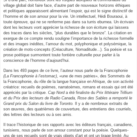
village global doit faire face, d’autre part de nouveaux horizons éthiques
et politiques apparaissent alimentant l’espoir, qui est le signe distinctif de
l’homme et de son amour pour la vie. Un intellectuel, Hédi Bouraoui, à
toute épreuve, qui ne se renferme pas dans sa turris eburnea. Un écrivain
dont les lecteurs vont apprécier la richesse de son écriture qui laissera
des traces dans les siècles, “plus durables que le bronze”. La citation en
exergue de ce compte rendu souligne l’importance de la richesse formelle
et des images inédites, l’amour du mot, polyphonique et polysémique, la
création de mots-concepts (Créaculture, Nomaditude...). Sa poésie et sa
prose poétique surmontent toute fontière culturelle pour parler à la
conscience de l’homme d’aujourd’hui.
Dans les 493 pages de ce livre, l’auteur nous parle de la Francophonie
(La Francophonie à l’estomac)
, «une de mes patries», des Sommets de
la Francophonie, du rôle de la langue française en Afrique, de son activité
créatrice: recueils de poèmes, narratoèmes, romans et essais qui ont été
appréciés par la critique.
Cap Nord
a été finaliste du
Prix littéraire Trillium
et du Prix des lecteurs de Radio Canada, Rose des Sables a remporté le
Grand prix du Salon du livre de Toronto.
Il y a de nombreux extraits de
son œuvres, des quatrièmes de couverture, des entretiens des courriels,
des lettres des lecteurs ou à ses amis.
Il trace l’historique de ses rapports avec les éditeurs français, canadiens,
tunisiens, nous parle de son amour constant pour la poésie. Quelques-
uns de ses recueils sont de vrais objets d’art et ont un tirage limité. Au