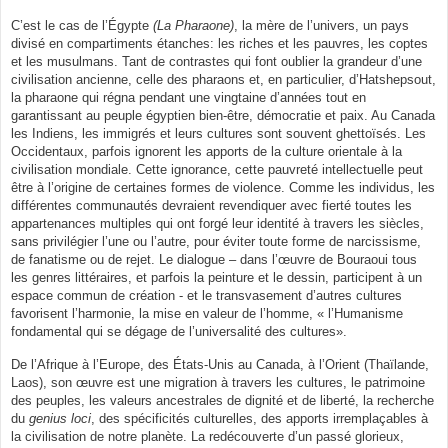
C’est le cas de l’Égypte
(La Pharaone)
, la mère de l’univers, un pays
divisé en compartiments étanches: les riches et les pauvres, les coptes
et les musulmans. Tant de contrastes qui font oublier la grandeur d’une
civilisation ancienne, celle des pharaons et, en particulier, d’Hatshepsout,
la pharaone qui régna pendant une vingtaine d’années tout en
garantissant au peuple égyptien bien-être, démocratie et paix. Au Canada
les Indiens, les immigrés et leurs cultures sont souvent ghettoïsés. Les
Occidentaux, parfois ignorent les apports de la culture orientale à la
civilisation mondiale. Cette ignorance, cette pauvreté intellectuelle peut
être à l’origine de certaines formes de violence. Comme les individus, les
différentes communautés devraient revendiquer avec fierté toutes les
appartenances multiples qui ont forgé leur identité à travers les siècles,
sans privilégier l’une ou l’autre, pour éviter toute forme de narcissisme,
de fanatisme ou de rejet. Le dialogue – dans l’œuvre de Bouraoui tous
les genres littéraires, et parfois la peinture et le dessin, participent à un
espace commun de création - et le transvasement d’autres cultures
favorisent l’harmonie, la mise en valeur de l’homme, « l’Humanisme
fondamental qui se dégage de l’universalité des cultures».
De l’Afrique à l’Europe, des États-Unis au Canada, à l’Orient (Thaïlande,
Laos), son œuvre est une migration à travers les cultures, le patrimoine
des peuples, les valeurs ancestrales de dignité et de liberté, la recherche
du
genius loci
, des spécificités culturelles, des apports irremplaçables à
la civilisation de notre planète. La redécouverte d’un passé glorieux,