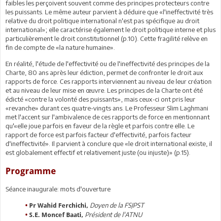
faibles les perçoivent souvent comme des principes protecteurs contre
les puissants. Le même auteur parvient à déduire que «l'ineffectivité très
relative du droit politique international n'est pas spécifique au droit
international»; elle caractérise également le droit politique interne et plus
particulièrement le droit constitutionnel (p.10). Cette fragilité relève en
fin de compte de «la nature humaine».
En réalité, l'étude de l'effectivité ou de l'ineffectivité des principes de la
Charte, 80 ans après leur édiction, permet de confronter le droit aux
rapports de force. Ces rapports interviennent au niveau de leur création
et au niveau de leur mise en œuvre. Les principes de la Charte ont été
édicté «contre la volonté des puissants», mais ceux-ci ont pris leur
«revanche» durant ces quatre-vingts ans. Le Professeur Slim Laghmani
met l'accent sur l'ambivalence de ces rapports de force en mentionnant
qu'«elle joue parfois en faveur de la règle et parfois contre elle. Le
rapport de force est parfois facteur d'effectivité, parfois facteur
d'ineffectivité». Il parvient à conclure que «le droit international existe, il
est globalement effectif et relativement juste (ou injuste)» (p.15).
Programme
Séance inaugurale: mots d'ouverture
Doyen de la FSJPST
•
Pr Wahid Ferchichi,
Président de l'ATNU
•
S.E. Moncef Baati,