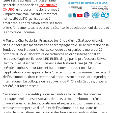
Guterres, s’adressant à l’Assemblée
générale, propose dans
une Initiative
ONU80
, un programme de réformes à
«impact maximal», visant à renforcer
l’efficacité de l’Organisation et à
améliorer la coordination entre ses trois
piliers fondamentaux: la paix et la sécurité, le développement durable et
les droits de l’homme.
A Tunis, la Charte de San Francisco bénéficie d’un débat approfondi,
dans le cadre des manifestations accompagnant le 80 anniversaire de la
fondation des Nations Unies. Le colloque qu’organise le mercredi 22
octobre 2025 le Laboratoire de recherche en droit international et
relations Maghreb-Europe (LRDIRME), dirigé par la professeure Salwa
Hamrouni et l'Association Tunisienne des Nations Unies (ATNU) que
préside l’ambassadeur Moncef Baati, entend dresser un bilan de
l'application et des apports de la Charte, tout particulièrement au regard
de l'évolution du droit international et de la structure de l'ordre juridique
international. Un colloque où le souvenir du Pr Chawki Gaddes, disparu
cet été, est fort présent.
Ce rendez- vous scientifique qui se tiendra à la Faculté des Sciences
Juridiques, Politiques et Sociales de Tunis, a pour ambition de réunir
universitaires, chercheurs, praticiens et experts autour d'une réflexion
critique et prospective du rôle et de l'évolution de l'ONU dans un
contexte international marqué par des bouleversements systémiques et