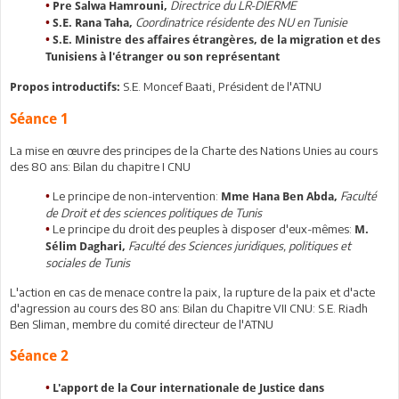
Directrice du LR-DIERME
•
Pre Salwa Hamrouni,
Coordinatrice résidente des NU en Tunisie
•
S.E. Rana Taha,
•
S.E. Ministre des affaires étrangères, de la migration et des
Tunisiens à l'étranger ou son représentant
S.E. Moncef Baati, Président de l'ATNU
Propos introductifs:
Séance 1
La mise en œuvre des principes de la Charte des Nations Unies au cours
des 80 ans: Bilan du chapitre I CNU
Le principe de non-intervention:
Faculté
•
Mme Hana Ben Abda,
de Droit et des sciences politiques de Tunis
Le principe du droit des peuples à disposer d'eux-mêmes:
•
M.
Faculté des Sciences juridiques, politiques et
Sélim Daghari,
sociales de Tunis
L'action en cas de menace contre la paix, la rupture de la paix et d'acte
d'agression au cours des 80 ans: Bilan du Chapitre VII CNU: S.E. Riadh
Ben Sliman, membre du comité directeur de l'ATNU
Séance 2
•
L'apport de la Cour internationale de Justice dans