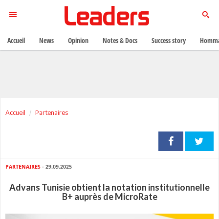
Accueil
News
Opinion
Notes & Docs
Success story
Homma
Accueil
Partenaires
PARTENAIRES
- 29.09.2025
Advans Tunisie obtient la notation institutionnelle
B+ auprès de MicroRate