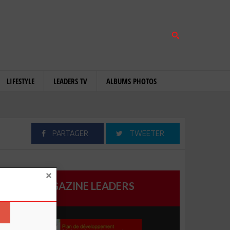
LIFESTYLE
LEADERS TV
ALBUMS PHOTOS
PARTAGER
TWEETER
MAGAZINE LEADERS