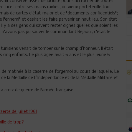
avait conservé assez de lucidité pour s'accrocher de toutes
 lui et entre ses mains raidies, un vieux portefeuille tout
mais de cartes d'état-major et de "documents confidentiels";
l'ennemi" et désirait les faire parvenir en haut lieu. Son état
i. Il y a des gens qui savent rester dignes quelles que soient les
us n'avons pas pu sauver le commandant Bejaoui; c'était le
iers tunisiens venait de tomber sur le champ d’honneur. Il était
s cinq enfants. Le plus âgée avait 6 ans et le plus jeune 6
in de matinée à la caserne de forgemol au cours de laquelle, Le
 la Médaille de L’Indépendance et de la Médaille Militaire et
 La croix de guerre de l'armée française.
zerte de juillet 1961
aille de trop?