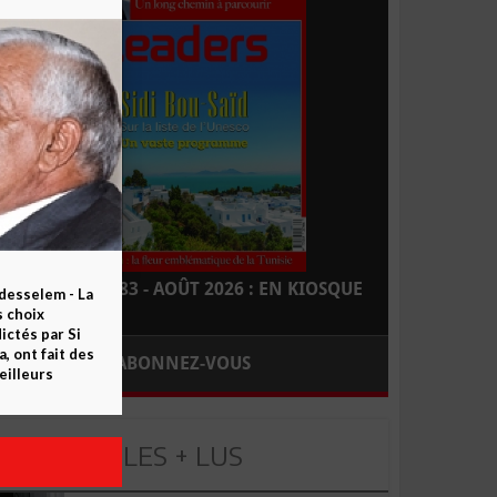
LEADERS N° 183 - AOÛT 2026 : EN KIOSQUE
esselem - La
s choix
ctés par Si
 ont fait des
ABONNEZ-VOUS
eilleurs
LES + LUS