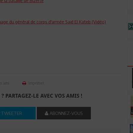
a bataille de Bizerte
gnage du général de corps d'armée Saïd El Kateb (Vidéo)
n ami
Imprimer
 ? PARTAGEZ-LE AVEC VOS AMIS !
TWEETER
ABONNEZ-VOUS