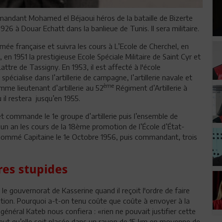
commandant Mohamed el Béjaoui héros de la bataille de Bizerte
26 à Douar Echatt dans la banlieue de Tunis. Il sera militaire.
mée française et suivra les cours à L’Ecole de Cherchel, en
, en 1951 la prestigieuse Ecole Spéciale Militaire de Saint Cyr et
tre de Tassigny. En 1953, il est affecté à l'école
spécialise dans l’artillerie de campagne, l’artillerie navale et
ème
comme lieutenant d’artillerie au 52
Régiment d’Artillerie à
il restera jusqu’en 1955.
 et commande le 1e groupe d’artillerie puis l’ensemble de
nt un an les cours de la 18ème promotion de l’École d’État-
st nommé Capitaine le 1e Octobre 1956, puis commandant, trois
es stupides
le gouvernorat de Kasserine quand il reçoit l'ordre de faire
ation. Pourquoi a-t-on tenu coûte que coûte à envoyer à la
énéral Kateb nous confiera : «rien ne pouvait justifier cette
ie veut qu’elle soit placée dans un rayon de 15 km en moyenne de