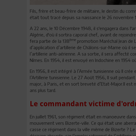
Fils, frère et beau-frère de militaire, le destin du 
était tout tracé depuis sa naissance le 26 novembre 19
A 22 ans, le 10 Décembre 1948, il s'engagera dans l'ar
Algérie, d'où il sortira caporal chef, avant de rejoindre
ème
fera partie de la 138
promotion Maréchal Jean de Lat
d’application d’artillerie de Châlons-sur-Marne où il se 
l’artillerie anti-aérienne. A sa sortie, il sera affecté 
Nîmes. En 1954, il est envoyé en Indochine en 1954 où 
En 1956, Il est intégré à l’Armée tunisienne où Il crée
l’Artillerie tunisienne. Le 27 Août 1956, Il suit penda
major, à Paris, et en sort breveté d’Etat-Major.Il e
ans plus tard.
Le commandant victime d'ordr
En juillet 1961, son régiment était en manoeuvre dans 
mouvement vers Bizerte-ville. Ce qui était une aberr
casse ce régiment dans la ville même de Bizerte ? Le g
décision absurde, car l’emploi rationnel de l’artiller