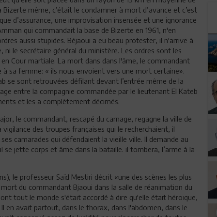
 à Bizerte même, c’était le condamner à mort d’avance et c’est
anque d’assurance, une improvisation insensée et une ignorance
l Amman qui commandait la base de Bizerte en 1961, n'en
es aussi stupides. Béjaoui a eu beau protester, il n'arrive à
 ni le secrétaire général du ministère. Les ordres sont les
en Cour martiale. La mort dans dans l'âme, le commandant
fie à sa femme: « ils nous envoient vers une mort certaine».
b se sont retrouvées défilant devant l’entrée même de la
 rage entre la compagnie commandée par le lieutenant El Kateb
léments et les a complètement décimés.
jor, le commandant, rescapé du carnage, regagne la ville de
a vigilance des troupes françaises qui le recherchaient, il
 ses camarades qui défendaient la vieille ville. Il demande au
 se jette corps et âme dans la bataille. il tombera, l’arme à la
ns), le professeur Saïd Mestiri décrit «une des scènes les plus
 là mort du commandant Bjaoui dans la salle de réanimation du
dont tout le monde s'était accordé à dire qu'elle était héroïque,
. Il en avait partout, dans le thorax, dans l'abdomen, dans le