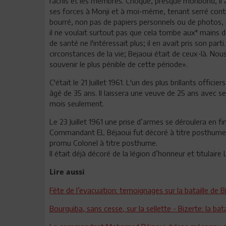
rachis et les membres. Choqué, presque moribond, il 
ses forces à Monji et à moi-même, tenant serré contre
bourré, non pas de papiers personnels ou de photos, 
il ne voulait surtout pas que cela tombe aux" mains de 
de santé ne l'intéressait plus; il en avait pris son part
circonstances de la vie; Bejaoui était de ceux-là. No
souvenir le plus pénible de cette période».
C'était le 21 Juillet 1961. L'un des plus brillants offic
âgé de 35 ans. Il laissera une veuve de 25 ans avec se
mois seulement.
Le 23 Juillet 1961 une prise d’armes se déroulera en f
Commandant EL Béjaoui fut décoré à titre posthume de
promu Colonel à titre posthume.
Il était déjà décoré de la légion d’honneur et titulaire
Lire aussi
Fête de l’evacuation: temoignages sur la bataille de Bi
Bourguiba, sans cesse, sur la sellette - Bizerte: la bat