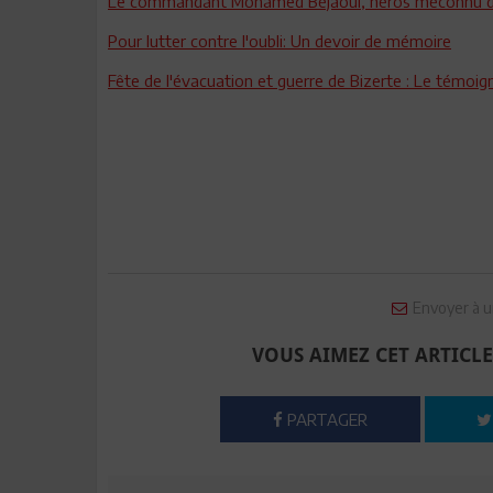
Le commandant Mohamed Béjaoui, héros méconnu de l
Pour lutter contre l'oubli: Un devoir de mémoire
Fête de l'évacuation et guerre de Bizerte : Le témoi
Envoyer à u
VOUS AIMEZ CET ARTICLE
PARTAGER