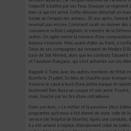
l’objectif à battre par ses feux. Envoyer ce régiment
bien ce qui est arrivé. Cette décision dénotait un m
totale de l’emploi des armes». 20 ans après, l'amira
revenait pas encore. Comment osait-on donner des ordr
convaincre ni Bahi Ladgham, le ministre de la Défense,
ordres. On agite même la menace d'une comparution 
Béjaoui s'exécute. Mais avant d'aller au front, il con
Deux de ses compagnies qui venaient de Medjez El Ba
base de Sidi Ahmed, alors que les combats faisaient
et l’aviation française, qui s’est acharnée sur ces é
Rappelé à Tunis avec les autres membres de l'état-ma
Bizerte le 21 juillet. En bleu de chauffe pour tromper l
traverse le canal à bord d'une petite barque et rejoint
lieutenant Ben Aissa un casque et une arme. Frustré, il
main, touché par les tirs d'une mitrailleuse.
Dans son livre, « Le métier et la passion» (Arcs Editio
poignantes qu'il nous a été donné de vivre: celle de
service (de l'hôpital de Bizerte). Après une conduite, 
il a été amené à hôpital, littéralement criblé de balles