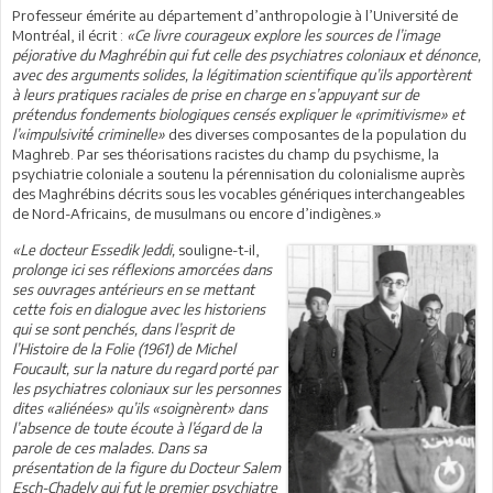
Professeur émérite au département d’anthropologie à l’Université de
Montréal, il écrit :
«Ce livre courageux explore les sources de l’image
péjorative du Maghrébin qui fut celle des psychiatres coloniaux et dénonce,
avec des arguments solides, la légitimation scientifique qu’ils apportèrent
à leurs pratiques raciales de prise en charge en s’appuyant sur de
prétendus fondements biologiques censés expliquer le «primitivisme» et
l’«impulsivité́ criminelle»
des diverses composantes de la population du
Maghreb. Par ses théorisations racistes du champ du psychisme, la
psychiatrie coloniale a soutenu la pérennisation du colonialisme auprès
des Maghrébins décrits sous les vocables génériques interchangeables
de Nord-Africains, de musulmans ou encore d’indigènes.»
«Le docteur Essedik Jeddi,
souligne-t-il,
prolonge ici ses réflexions amorcées dans
ses ouvrages antérieurs en se mettant
cette fois en dialogue avec les historiens
qui se sont penchés, dans l’esprit de
l’Histoire de la Folie (1961) de Michel
Foucault, sur la nature du regard porté par
les psychiatres coloniaux sur les personnes
dites «aliénées» qu’ils «soignèrent» dans
l’absence de toute écoute à l’égard de la
parole de ces malades. Dans sa
présentation de la figure du Docteur Salem
Esch-Chadely qui fut le premier psychiatre