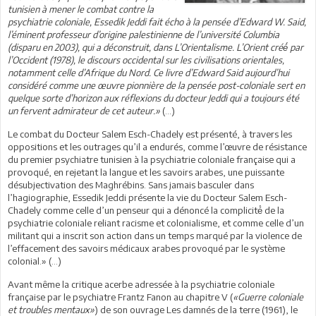
tunisien à mener le combat contre la
psychiatrie coloniale, Essedik Jeddi fait écho à la pensée d’Edward W. Said,
l’éminent professeur d’origine palestinienne de l’université Columbia
(disparu en 2003), qui a déconstruit, dans L’Orientalisme. L’Orient créé́ par
l’Occident (1978), le discours occidental sur les civilisations orientales,
notamment celle d’Afrique du Nord. Ce livre d’Edward Said aujourd’hui
considéré comme une œuvre pionnière de la pensée post-coloniale sert en
quelque sorte d’horizon aux réflexions du docteur Jeddi qui a toujours été
un fervent admirateur de cet auteur.»
(…)
Le combat du Docteur Salem Esch-Chadely est présenté, à travers les
oppositions et les outrages qu’il a endurés, comme l’œuvre de résistance
du premier psychiatre tunisien à la psychiatrie coloniale française qui a
provoqué, en rejetant la langue et les savoirs arabes, une puissante
désubjectivation des Maghrébins. Sans jamais basculer dans
l’hagiographie, Essedik Jeddi présente la vie du Docteur Salem Esch-
Chadely comme celle d’un penseur qui a dénoncé la complicité́ de la
psychiatrie coloniale reliant racisme et colonialisme, et comme celle d’un
militant qui a inscrit son action dans un temps marqué par la violence de
l’effacement des savoirs médicaux arabes provoqué par le système
colonial.» (…)
Avant même la critique acerbe adressée à la psychiatrie coloniale
française par le psychiatre Frantz Fanon au chapitre V (
«Guerre coloniale
et troubles mentaux»
) de son ouvrage Les damnés de la terre (1961), le