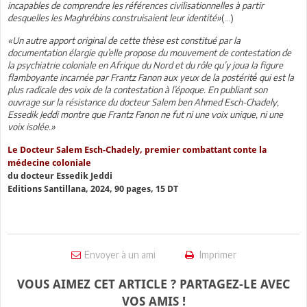
incapables de comprendre les références civilisationnelles à partir
desquelles les Maghrébins construisaient leur identité»
(…)
«Un autre apport original de cette thèse est constitué par la
documentation élargie qu’elle propose du mouvement de contestation de
la psychiatrie coloniale en Afrique du Nord et du rôle qu’y joua la figure
flamboyante incarnée par Frantz Fanon aux yeux de la postérité́ qui est la
plus radicale des voix de la contestation à l’époque. En publiant son
ouvrage sur la résistance du docteur Salem ben Ahmed Esch-Chadely,
Essedik Jeddi montre que Frantz Fanon ne fut ni une voix unique, ni une
voix isolée.»
Le Docteur Salem Esch-Chadely, premier combattant conte la
médecine coloniale
du docteur Essedik Jeddi
Editions Santillana, 2024, 90 pages, 15 DT
Envoyer à un ami
Imprimer
VOUS AIMEZ CET ARTICLE ? PARTAGEZ-LE AVEC
VOS AMIS !