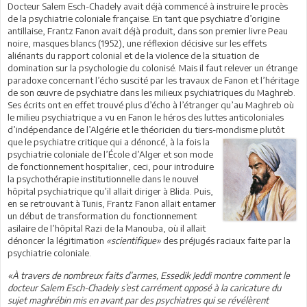
Docteur Salem Esch-Chadely avait déjà commencé à instruire le procès
de la psychiatrie coloniale française. En tant que psychiatre d’origine
antillaise, Frantz Fanon avait déjà produit, dans son premier livre Peau
noire, masques blancs (1952), une réflexion décisive sur les effets
aliénants du rapport colonial et de la violence de la situation de
domination sur la psychologie du colonisé. Mais il faut relever un étrange
paradoxe concernant l’écho suscité par les travaux de Fanon et l’héritage
de son œuvre de psychiatre dans les milieux psychiatriques du Maghreb.
Ses écrits ont en effet trouvé plus d’écho à l’étranger qu’au Maghreb où
le milieu psychiatrique a vu en Fanon le héros des luttes anticoloniales
d’indépendance de l’Algérie et le théoricien du tiers-mondisme plutôt
que le psychiatre critique qui a dénoncé, à la fois la
psychiatrie coloniale de l’École d’Alger et son mode
de fonctionnement hospitalier, ceci, pour introduire
la psychothérapie institutionnelle dans le nouvel
hôpital psychiatrique qu’il allait diriger à Blida. Puis,
en se retrouvant à Tunis, Frantz Fanon allait entamer
un début de transformation du fonctionnement
asilaire de l’hôpital Razi de la Manouba, où il allait
dénoncer la légitimation
«scientifique»
des préjugés raciaux faite par la
psychiatrie coloniale.
«
À
travers de nombreux faits d’armes, Essedik Jeddi montre comment le
docteur Salem Esch-Chadely s’est carrément opposé à la caricature du
sujet maghrébin mis en avant par des psychiatres qui se révélèrent