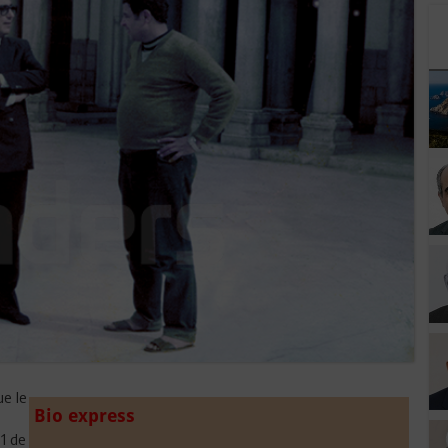
ue le
Bio express
81 de