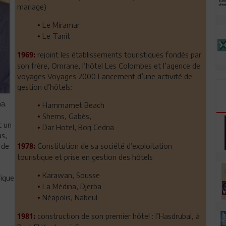
mariage)
Le Miramar
•
Le Tanit
•
rejoint les établissements touristiques fondés par
1969:
son frère, Omrane, l’hôtel Les Colombes et l’agence de
voyages Voyages 2000 Lancement d’une activité de
gestion d’hôtels:
a.
Hammamet Beach
•
Shems, Gabès,
•
t un
Dar Hotel, Borj Cedria
•
as,
 de
Constitution de sa société d’exploitation
1978:
touristique et prise en gestion des hôtels
Karawan, Sousse
•
fique
La Médina, Djerba
•
Néapolis, Nabeul
•
construction de son premier hôtel : l’Hasdrubal, à
1981: