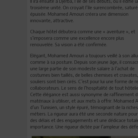
Il ira ensuite à Djerba, l’île de ses débuts, où il édifie 
troisième unité. On croyait l’île surencombrée, saturé
épuisée. Mohamed Amouri créera une dimension
innovante, attractive.
Chaque hôtel débutera comme une « aventure », et
s’imposera comme une excellence encore plus
renouvelée. Sa vision a été confirmée.
Elégant, Mohamed Amouri a toujours veillé à son allu
comme à sa posture. Depuis son jeune âge, il consacr
une large partie de son modeste salaire à l’achat de
costumes bien taillés, de belles chemises et cravates,
souliers sont bien cirés. C’est pour lui une forme de r
collaborateurs. Le sens de l’hospitalité de tout hôtel
Cette élégance est aussi synonyme de raffinement dan
matériaux à utiliser, et aux mets à offrir. Mohamed 
d’un Tunisien, un style épuré, témoignant de la riche
métiers. La rigueur aura été une seconde nature pou
des délais et des engagements et une dédicace totale 
importance. Une rigueur dictée par l’ampleur des défis à