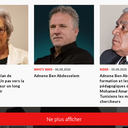
WHO'S WHO
- 06.08.2026
NEWS
- 05.08.2026
plan de
Adnene Ben Abdesselem
Adnene Ben Abd
n pas vers la
formation et le
sur un long
pédagogiques di
ir
Mohamed Amara,
Tunisiens les m
chercheurs
Ne plus afficher
uri, pionnier