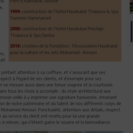
Port El Kantaoui, Sousse
une
e,
construction de l’hôtel Hasdrubal Thalassa & Spa
1999:
Yasmine Hammamet
construction de l’hôtel Hasdrubal Prestige
2008:
Thalassa & Spa Djerba
création de la fondation : l’Association Hasdrubal
2018:
pour la culture et les arts Mohamed- Amouri
re,
ait
 prêtant attention à sa coiffure, et s’assurant que ses
espect à l’égard de ses clients, et d’exemple pour ses
ier se mesure aussi dans une tenue soignée et la courtoisie.
s tous les choix à accomplir : du style architectural aux
Amouri veille à y imprimer une signature tunisienne, émanant
sse de notre patrimoine et du talent de nos différents corps de
r Mohamed Amouri. Ponctualité, attention aux détails, respect
au service du client ont revêtu pour lui une grande
 relever, qui n’éteint guère le sourire et la bienveillance.