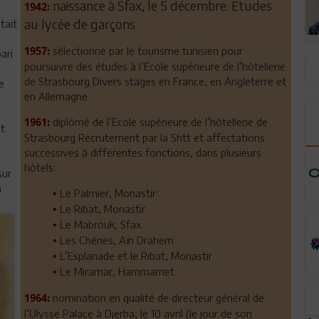
naissance à Sfax, le 5 décembre. Etudes
1942:
au lycée de garçons
tait
sélectionné par le tourisme tunisien pour
1957:
ari
poursuivre des études à l’Ecole supérieure de l’hôtellerie
de Strasbourg Divers stages en France, en Angleterre et
e
en Allemagne
diplômé de l’Ecole supérieure de l’hôtellerie de
1961:
et
Strasbourg Recrutement par la Shtt et affectations
successives à différentes fonctions, dans plusieurs
hôtels:
sur
a
Le Palmier, Monastir
•
Le Ribat, Monastir
•
Le Mabrouk, Sfax
•
Les Chênes, Aïn Drahem
•
L’Esplanade et le Ribat, Monastir
•
Le Miramar, Hammamet
•
nomination en qualité de directeur général de
1964:
l’Ulysse Palace à Djerba, le 10 avril (le jour de son