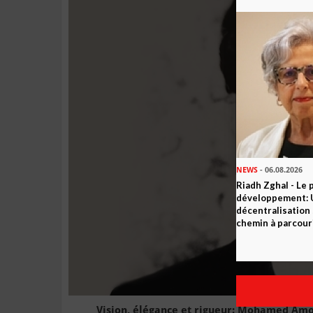
NEWS
- 06.08.2026
Riadh Zghal - Le 
développement: U
décentralisation 
chemin à parcour
Vision, élégance et rigueur: Mohamed Amo