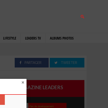
LIFESTYLE
LEADERS TV
ALBUMS PHOTOS
PARTAGER
TWEETER
MAGAZINE LEADERS