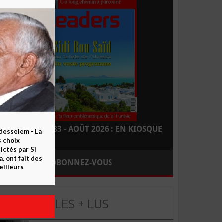
LEADERS N° 183 - AOÛT 2026 : EN KIOSQUE
esselem - La
s choix
ctés par Si
 ont fait des
ABONNEZ-VOUS
eilleurs
LES + LUS