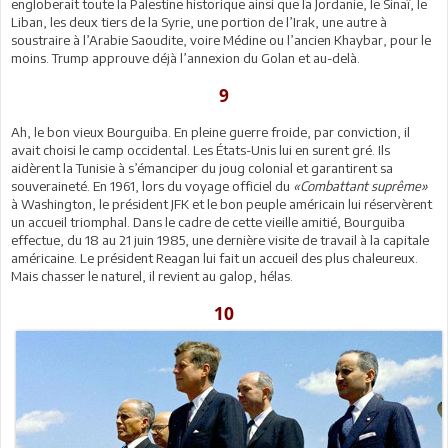
engloberait toute la Palestine historique ainsi que la Jordanie, le Sinaï, le
Liban, les deux tiers de la Syrie, une portion de l’Irak, une autre à
soustraire à l’Arabie Saoudite, voire Médine ou l’ancien Khaybar, pour le
moins. Trump approuve déjà l’annexion du Golan et au-delà.
9
Ah, le bon vieux Bourguiba. En pleine guerre froide, par conviction, il
avait choisi le camp occidental. Les États-Unis lui en surent gré. Ils
aidèrent la Tunisie à s’émanciper du joug colonial et garantirent sa
souveraineté. En 1961, lors du voyage officiel du
«Combattant suprême»
à Washington, le président JFK et le bon peuple américain lui réservèrent
un accueil triomphal. Dans le cadre de cette vieille amitié, Bourguiba
effectue, du 18 au 21 juin 1985, une dernière visite de travail à la capitale
américaine. Le président Reagan lui fait un accueil des plus chaleureux.
Mais chasser le naturel, il revient au galop, hélas.
10