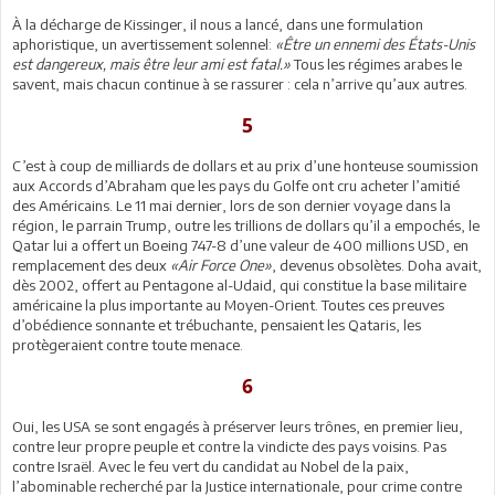
À la décharge de Kissinger, il nous a lancé, dans une formulation
aphoristique, un avertissement solennel:
«Être un ennemi des États-Unis
est dangereux, mais être leur ami est fatal.»
Tous les régimes arabes le
savent, mais chacun continue à se rassurer : cela n’arrive qu’aux autres.
5
C’est à coup de milliards de dollars et au prix d’une honteuse soumission
aux Accords d’Abraham que les pays du Golfe ont cru acheter l’amitié
des Américains. Le 11 mai dernier, lors de son dernier voyage dans la
région, le parrain Trump, outre les trillions de dollars qu’il a empochés, le
Qatar lui a offert un Boeing 747-8 d’une valeur de 400 millions USD, en
remplacement des deux
«Air Force One»
, devenus obsolètes. Doha avait,
dès 2002, offert au Pentagone al-Udaid, qui constitue la base militaire
américaine la plus importante au Moyen-Orient. Toutes ces preuves
d’obédience sonnante et trébuchante, pensaient les Qataris, les
protègeraient contre toute menace.
6
Oui, les USA se sont engagés à préserver leurs trônes, en premier lieu,
contre leur propre peuple et contre la vindicte des pays voisins. Pas
contre Israël. Avec le feu vert du candidat au Nobel de la paix,
l’abominable recherché par la Justice internationale, pour crime contre