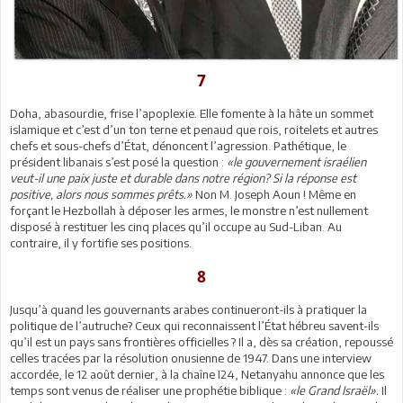
7
Doha, abasourdie, frise l’apoplexie. Elle fomente à la hâte un sommet
islamique et c’est d’un ton terne et penaud que rois, roitelets et autres
chefs et sous-chefs d’État, dénoncent l’agression. Pathétique, le
président libanais s’est posé la question :
«le gouvernement israélien
veut-il une paix juste et durable dans notre région? Si la réponse est
positive, alors nous sommes prêts.»
Non M. Joseph Aoun ! Même en
forçant le Hezbollah à déposer les armes, le monstre n’est nullement
disposé à restituer les cinq places qu’il occupe au Sud-Liban. Au
contraire, il y fortifie ses positions.
8
Jusqu’à quand les gouvernants arabes continueront-ils à pratiquer la
politique de l’autruche? Ceux qui reconnaissent l’État hébreu savent-ils
qu’il est un pays sans frontières officielles ? Il a, dès sa création, repoussé
celles tracées par la résolution onusienne de 1947. Dans une interview
accordée, le 12 août dernier, à la chaîne I24, Netanyahu annonce que les
temps sont venus de réaliser une prophétie biblique :
«le Grand Israël».
Il