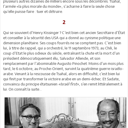
plusieurs autres dizaines de milliers encore sous les décombres. Tsahal,
l’armée «la plus morale du monde», s’acharne à faire la seule chose
qu’elle puisse faire : tuer et détruire.
2
Qui se souvient d’Henry Kissinger ? C’est bien cet ancien Secrétaire d’État
et conseiller à la sécurité des USA qui a donné au cynisme politique une
dimension planétaire. Ses coups fourrés ne se comptent pas. C’est bien
lui, à titre de rappel, qui a orchestré, le 11 septembre 1973, au Chili, le
coup d’Etat le plus odieux du siècle, entraînant la chute et la mort d’un
président démocratiquement élu, Salvador Allende, et son
remplacement par l’abominable Augusto Pinochet. Moins d’un mois plus
tard, le 6 octobre, au Proche-Orient, survint la quatrième guerre israélo-
arabe. Venant à la rescousse de Tsahal, alors en difficulté, c’est bien lui
qui finit par transformer la victoire arabe en un demi-échec. Et Sadate,
convaincu du principe étatsunien
«Israël first»
, s’en remit littéralement à
lui. On connaît la suite…