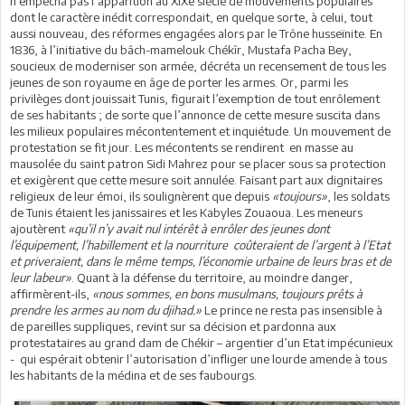
n’empêcha pas l’apparition au XIXe siècle de mouvements populaires
dont le caractère inédit correspondait, en quelque sorte, à celui, tout
aussi nouveau, des réformes engagées alors par le Trône husseïnite. En
1836, à l’initiative du bâch-mamelouk Chékîr, Mustafa Pacha Bey,
soucieux de moderniser son armée, décréta un recensement de tous les
jeunes de son royaume en âge de porter les armes. Or, parmi les
privilèges dont jouissait Tunis, figurait l’exemption de tout enrôlement
de ses habitants ; de sorte que l’annonce de cette mesure suscita dans
les milieux populaires mécontentement et inquiétude. Un mouvement de
protestation se fit jour. Les mécontents se rendirent en masse au
mausolée du saint patron Sidi Mahrez pour se placer sous sa protection
et exigèrent que cette mesure soit annulée. Faisant part aux dignitaires
religieux de leur émoi, ils soulignèrent que depuis
«toujours»
, les soldats
de Tunis étaient les janissaires et les Kabyles Zouaoua. Les meneurs
ajoutèrent
«qu’il n’y avait nul intérêt à enrôler des jeunes dont
l’équipement, l’habillement et la nourriture coûteraient de l’argent à l’Etat
et priveraient, dans le même temps, l’économie urbaine de leurs bras et de
leur labeur»
. Quant à la défense du territoire, au moindre danger,
affirmèrent-ils,
«nous sommes, en bons musulmans, toujours prêts à
prendre les armes au nom du djihad.»
Le prince ne resta pas insensible à
de pareilles suppliques, revint sur sa décision et pardonna aux
protestataires au grand dam de Chékir – argentier d’un Etat impécunieux
- qui espérait obtenir l’autorisation d’infliger une lourde amende à tous
les habitants de la médina et de ses faubourgs.