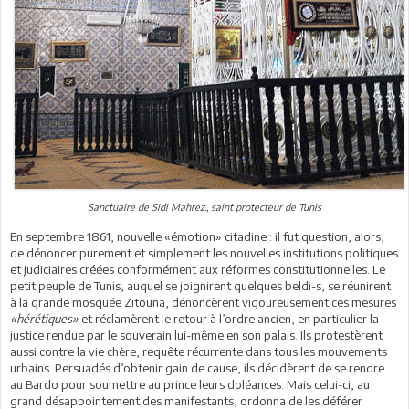
Sanctuaire de Sidi Mahrez., saint protecteur de Tunis
En septembre 1861, nouvelle «émotion» citadine : il fut question, alors,
de dénoncer purement et simplement les nouvelles institutions politiques
et judiciaires créées conformément aux réformes constitutionnelles. Le
petit peuple de Tunis, auquel se joignirent quelques beldi-s, se réunirent
à la grande mosquée Zitouna, dénoncèrent vigoureusement ces mesures
«hérétiques»
et réclamèrent le retour à l’ordre ancien, en particulier la
justice rendue par le souverain lui-même en son palais. Ils protestèrent
aussi contre la vie chère, requête récurrente dans tous les mouvements
urbains. Persuadés d’obtenir gain de cause, ils décidèrent de se rendre
au Bardo pour soumettre au prince leurs doléances. Mais celui-ci, au
grand désappointement des manifestants, ordonna de les déférer