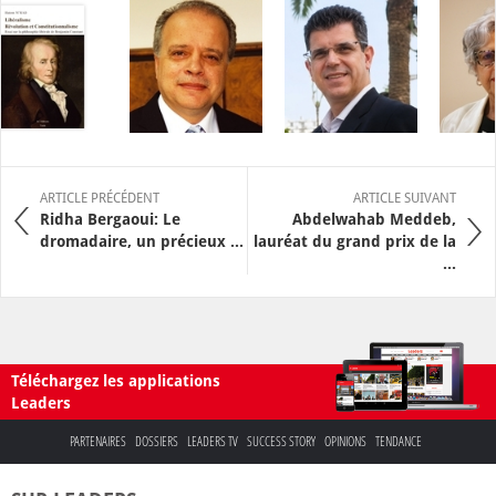
ARTICLE PRÉCÉDENT
ARTICLE SUIVANT
Ridha Bergaoui: Le
Abdelwahab Meddeb,
dromadaire, un précieux ...
lauréat du grand prix de la
...
Téléchargez les applications
Leaders
PARTENAIRES
DOSSIERS
LEADERS TV
SUCCESS STORY
OPINIONS
TENDANCE