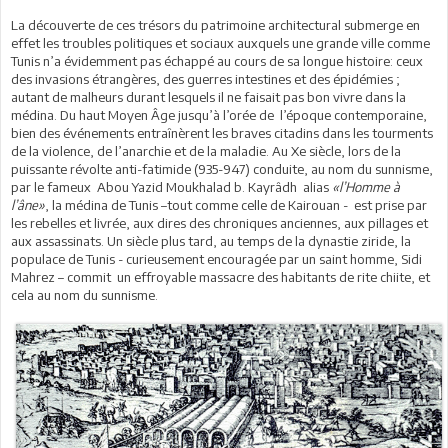
La découverte de ces trésors du patrimoine architectural submerge en
effet les troubles politiques et sociaux auxquels une grande ville comme
Tunis n’a évidemment pas échappé au cours de sa longue histoire: ceux
des invasions étrangères, des guerres intestines et des épidémies ;
autant de malheurs durant lesquels il ne faisait pas bon vivre dans la
médina. Du haut Moyen Âge jusqu’à l’orée de l’époque contemporaine,
bien des événements entraînèrent les braves citadins dans les tourments
de la violence, de l’anarchie et de la maladie. Au Xe siècle, lors de la
puissante révolte anti-fatimide (935-947) conduite, au nom du sunnisme,
par le fameux Abou Yazid Moukhalad b. Kayrâdh alias
«l’Homme à
l’âne»
, la médina de Tunis –tout comme celle de Kairouan - est prise par
les rebelles et livrée, aux dires des chroniques anciennes, aux pillages et
aux assassinats. Un siècle plus tard, au temps de la dynastie ziride, la
populace de Tunis - curieusement encouragée par un saint homme, Sidi
Mahrez – commit un effroyable massacre des habitants de rite chiite, et
cela au nom du sunnisme.