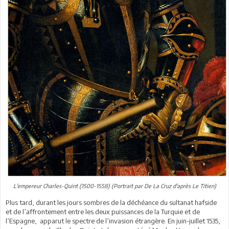
L'empereur Charles-Quint (1500-1558) (Portrait par De La Cruz d'après Le Titien)
Plus tard, durant les jours sombres de la déchéance du sultanat hafside
et de l’affrontement entre les deux puissances de la Turquie et de
l’Espagne, apparut le spectre de l’invasion étrangère. En juin-juillet 1535,