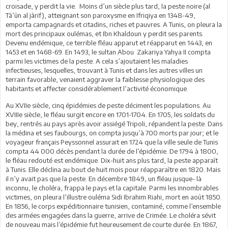
croisade, y perdit la vie. Moins d’un siècle plus tard, la peste noire (al
Tâ’ûn al jârif), atteignant son paroxysme en Ifriqiya en 1348-49,
emporta campagnards et citadins, riches et pauvres. A Tunis, on pleura la
mort des principaux oulémas, et Ibn Khaldoun y perdit ses parents.
Devenu endémique, ce terrible fléau apparut et réapparut en 1443, en
1453 et en 1468-69. En 1493, le sultan Abou Zakariya Yahya II compta
parmi les victimes de la peste. A cela s’ajoutaient les maladies
infectieuses, lesquelles, trouvant à Tunis et dans les autres villes un
terrain favorable, venaient aggraver la faiblesse physiologique des
habitants et affecter considérablement l’activité économique.
Au XVIIe siècle, cinq épidémies de peste déciment les populations. Au
XVIIIe siècle, le fléau surgit encore en 1701-1704. En 1705, les soldats du
bey, rentrés au pays après avoir assiégé Tripoli, répandent la peste. Dans
la médina et ses faubourgs, on compta jusqu’à 700 morts par jour; et le
voyageur français Peyssonnel assurait en 1724 que la ville seule de Tunis
compta 44 000 décès pendant la durée de l’épidémie. De 1794 à 1800,
le fléau redouté est endémique. Dix-huit ans plus tard, la peste apparaît
à Tunis. Elle déclina au bout de huit mois pour réapparaître en 1820. Mais
il n’y avait pas que la peste. En décembre 1849, un fléau jusque- là
inconnu, le choléra, frappa le pays et la capitale. Parmi les innombrables
victimes, on pleura l’illustre ouléma Sidi Ibrahim Riahi, mort en août 1850.
En 1856, le corps expéditionnaire tunisien, contaminé, comme l’ensemble
des armées engagées dans la guerre, arrive de Crimée. Le choléra sévit
de nouveau mais l’épidémie fut heureusement de courte durée. En 1867,