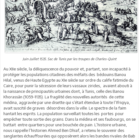
Juin-Juillet 1535. Sac de Tunis par les troupes de Charles-Quint
Au XIIe siècle, la déliquescence du pouvoir et, partant, son incapacité à
protéger les populations citadines des méfaits des bédouins Banou
Hilal, venus de Haute Egypte au XIe siècle sur ordre du calife fatimide du
Caire, pour punir la sécession de leurs vassaux zirides, avaient abouti à
la naissance de principautés urbaines dont, à Tunis, celle des Banou
Khorassân (1059-1135). La fragilité des nouvelles autorités de cette
médina, aggravée par une disette qui s’était étendue à toute l’Ifriqiya,
avait suscité de graves désordres dans la ville. Le spectre de la faim
hantait les esprits. La population surveillait toutes les portes pour
empêcher toute sortie des grains. Dans la médina et ses faubourgs, on se
battait entre quartiers pour une bouchée de pain. L’histoire urbaine,
nous rappelle l’historien Ahmed Ben Dhiaf, a retenu le souvenir des
sanglantes échauffourées qui opposèrent alors les bandes rivales de Bab