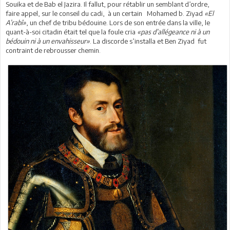
Souika et de Bab el Jazira. Il fallut, pour rétablir un semblant d’ordre,
faire appel, sur le conseil du cadi, à un certain Mohamed b. Ziyad
«El
A’rabî»
, un chef de tribu bédouine. Lors de son entrée dans la ville, le
quant-à-soi citadin était tel que la foule cria
«pas d’allégeance ni à un
bédouin ni à un envahisseur»
. La discorde s’installa et Ben Ziyad fut
contraint de rebrousser chemin.