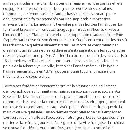
année particulièrement terrible pour une Tunisie meurtrie par les effets
conjugués du despotisme et de la grande révolte, des centaines
d’hommes, de femmes et d’enfants, chassés de leurs douars par le
dénuement et la faim engendrés par une implacable répression,
arrivèrent à Tunis. La médina fut envahie par ces hordes faméliques. La
famine et la vermine firent des ravages parmi ces malheureux. Face à
l’incapacité d’un Etat en faillite et d’une population citadine, elle-même
frappée par la crise de son économie, les réfugiés erraient dans les rues à
la recherche de quelque aliment avarié. Les morts se comptaient par
dizaines tous les jours et les cadavres s’entassaient dans les souks et les
rues, infestant l’atmosphère. On décida alors de conduire les survivants à
16 kilomètres de Tunis et de les entasser dans les ruines des funestes
palais de la Mhamdiya. En ville, le choléra l’année même, et le typhus
l’année suivante puis en 1874, ajoutèrent une touche funèbre à une
médina encore sous le choc.
Toutes ces épidémies venaient aggraver la situation non seulement
démographique et humanitaire, mais aussi économique et sociale. Au
XIXe siècle, les milieux tunisois de la production et du commerce, déjà
durement affectés par la concurrence des produits étrangers, connurent
une crise de grande ampleur aggravée par la réduction drastique de la
main-d’œuvre qualifiée. Les épidémies contribuèrent ainsi à empêcher
tout sursaut à la veille de l’occupation étrangère. De sorte que dès la fin
du siècle, face à la vigoureuse émergence de la ville française, la médina
se trouva fort dépourvue. Toutefois, appuyée sur ses contreforts