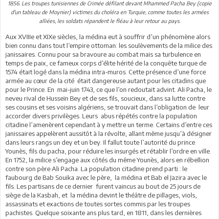
1856. Les troupes tunisiennes de Crimée défilant devant Mhammed Pacha Bey (copie
d'un tableau de Moynier) victimes du choléra en Turquie, comme toutes les armées
alliées, les soldats répandent le fléau à leur retour au pays.
Aux XVIIIe et XIXe siècles, la médina eut à souffrir d’un phénomène alors
bien connu dans tout l’empire ottoman: les soulèvements de la milice des
janissaires. Connu pour sa bravoure au combat mais sa turbulence en
temps de paix, ce fameux corps d’élite hérité de la conquête turque de
1574 était logé dans la médina intra-muros. Cette présence d’une force
armée au cœur de la cité était dangereuse autant pour les citadins que
pour le Prince. En mai-juin 1743, ce que l’on redoutait advint. Ali Pacha, le
neveu rival de Husseïn Bey et de ses fils, soucieux, dans sa lutte contre
ses cousins et ses voisins algériens, se trouvait dans l’obligation de leur
accorder divers privilèges. Leurs abus répétés contre la population
citadine l’amenèrent cependant à y mettre un terme. Certains d’entre ces
janissaires appelèrent aussitôt à la révolte, allant même jusqu’à désigner
dans leurs rangs un dey et un bey. Il fallut toute l’autorité du prince
Younès, fils du pacha, pour réduire les insurgés et rétablir l’ordre en ville.
En 1752, la milice s’engage aux côtés du même Younès, alors en rébellion
contre son père Ali Pacha. La population citadine prend parti : le
faubourg de Bab Souika avec le père, la médina et Bab el Jazira avec le
fils. Les partisans de ce dernier furent vaincus au bout de 25 jours de
siège de la Kasbah, et la médina devint le théâtre de pillages, viols,
assassinats et exactions de toutes sortes commis par les troupes
pachistes. Quelque soixante ans plus tard, en 1811, dans les dernières