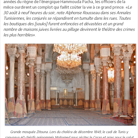
années du règne de l’énergique Hammouda Pacha, les officiers de la
milice ourdirent un complot qui faillit coûter la vie à ce grand prince.
«Le
30 août à neuf heures du soir, note Alphonse Rousseau dans ses Annales
Tunisiennes, les conjurés se répandirent en tumulte dans les rues. Toutes
les boutiques des [souks] furent enfoncées et dévastées et un grand
nombre de maisons juives livrées au pillage devinrent le théâtre des crimes
les plus horribles»
.
Grande mosquée Zitouna. Lors du choléra de décembre 1849, le cadi de Tunis y
convoqua 40 chérifs prénommés Mohamed pour réciter le Coran et prier pour le salut