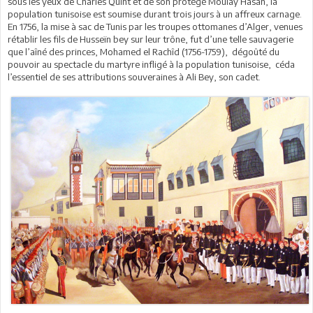
sous les yeux de Charles Quint et de son protégé Moulay Hasan, la
population tunisoise est soumise durant trois jours à un affreux carnage.
En 1756, la mise à sac de Tunis par les troupes ottomanes d’Alger, venues
rétablir les fils de Husseïn bey sur leur trône, fut d’une telle sauvagerie
que l’aîné des princes, Mohamed el Rachîd (1756-1759), dégoûté du
pouvoir au spectacle du martyre infligé à la population tunisoise, céda
l’essentiel de ses attributions souveraines à Ali Bey, son cadet.