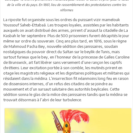
de la ville et du pays. En 1861, lieu de rassemblement des protestataires contre les
réformes
La riposte fut organisée sous les ordres du puissant vizir mamelouk
Youssouf Saheb-Ettabaâ. Les troupes loyales, assistées par les habitants
auxquels on avait distribué des armes, prirent d’assaut la citadelle de La
Kasbah le 1er septembre. Plus de 500 prisonniers furent décapités le jour
même sur ordre du souverain. Cinq ans plus tard, en 1816, sous le règne
de Mahmoud Pacha Bey, nouvelle sédition des janissaires, soudain
nostalgiques du pouvoir direct du Sultan sur le beylik de Tunis, mais
surtout furieux que le bey, en l’honneur de la princesse de Galles Caroline
de Brunswick, ait fait libérer sans versement d’une rançon les captifs
chrétiens. Leur excitation portée à son comble, les mutinés prirent en
otage les magistrats religieux et les dignitaires politiques et militaires qui
résidaient dans la médina. L’insurrection fit néanmoins long feu en raison
de dissensions internes, d’un refus des citadins de se joindre au
mouvement et d’un sursaut salutaire des autorités beylicales. Cette
sédition sonna le glas de la milice des janissaires tandis que la médina se
trouvait désormais à l’abri de leur turbulence.