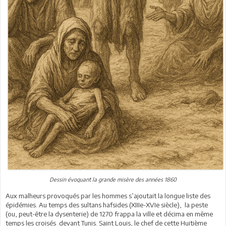
Dessin évoquant la grande misère des années 1860
Aux malheurs provoqués par les hommes s’ajoutait la longue liste des
épidémies. Au temps des sultans hafsides (XIIIe-XVIe siècle), la peste
(ou, peut-être la dysenterie) de 1270 frappa la ville et décima en même
temps les croisés devant Tunis. Saint Louis, le chef de cette Huitième