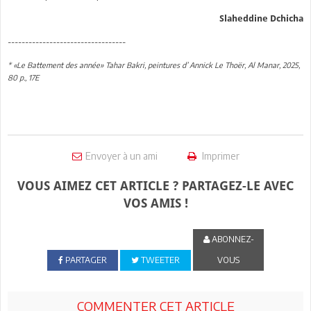
Slaheddine Dchicha
----------------------------------
* «Le Battement des année» Tahar Bakri, peintures d’ Annick Le Thoër, Al Manar, 2025,
80 p., 17E
Envoyer à un ami
Imprimer
VOUS AIMEZ CET ARTICLE ? PARTAGEZ-LE AVEC
VOS AMIS !
ABONNEZ-
PARTAGER
TWEETER
VOUS
COMMENTER CET ARTICLE