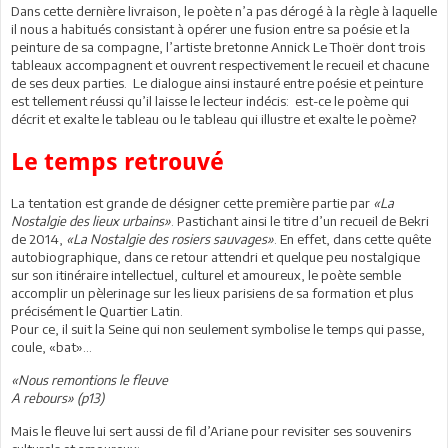
Dans cette dernière livraison, le poète n’a pas dérogé à la règle à laquelle
il nous a habitués consistant à opérer une fusion entre sa poésie et la
peinture de sa compagne, l’artiste bretonne Annick Le Thoër dont trois
tableaux accompagnent et ouvrent respectivement le recueil et chacune
de ses deux parties. Le dialogue ainsi instauré entre poésie et peinture
est tellement réussi qu’il laisse le lecteur indécis: est-ce le poème qui
décrit et exalte le tableau ou le tableau qui illustre et exalte le poème?
Le temps retrouvé
La tentation est grande de désigner cette première partie par
«La
Nostalgie des lieux urbains»
. Pastichant ainsi le titre d’un recueil de Bekri
de 2014,
«La Nostalgie des rosiers sauvages»
. En effet, dans cette quête
autobiographique, dans ce retour attendri et quelque peu nostalgique
sur son itinéraire intellectuel, culturel et amoureux, le poète semble
accomplir un pèlerinage sur les lieux parisiens de sa formation et plus
précisément le Quartier Latin.
Pour ce, il suit la Seine qui non seulement symbolise le temps qui passe,
coule, «bat»…
«Nous remontions le fleuve
A rebours» (p13)
Mais le fleuve lui sert aussi de fil d’Ariane pour revisiter ses souvenirs