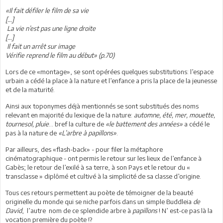
«Il fait défiler le film de sa vie
[…]
La vie n’est pas une ligne droite
[…]
Il fait un arrêt sur image
Vérifie reprend le film au début» (p.70)
Lors de ce «montage», se sont opérées quelques substitutions: l’espace
urbain a cédé la place à la nature et l’enfance a pris la place de la jeunesse
et de la maturité.
Ainsi aux toponymes déjà mentionnés se sont substitués des noms
relevant en majorité du lexique de la nature:
automne, été, mer, mouette,
tournesol, pluie
… bref la culture de
«le battement des années»
a cédé le
pas à la nature de
«L’arbre à papillons»
.
Par ailleurs, des «flash-back» - pour filer la métaphore
cinématographique - ont permis le retour sur les lieux de l’enfance à
Gabès; le retour de l’exilé à sa terre, à son Pays et le retour du «
transclasse » diplômé et cultivé à la simplicité de sa classe d’origine.
Tous ces retours permettent au poète de témoigner de la beauté
originelle du monde qui se niche parfois dans un simple Buddleia
de
David
, l’autre nom de ce splendide arbre à
papillons
! N’ est-ce pas là la
vocation première du poète !?