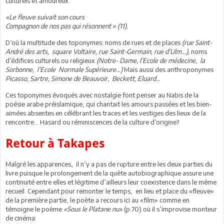
culturels et amoureux:
«Le fleuve suivait son cours
Compagnon de nos pas qui résonnent » (11).
D’où la multitude des toponymes: noms de rues et de places
(rue Saint-
André des arts, square Voltaire, rue Saint-Germain, rue d’Ulm…),
noms
d’édifices culturels ou religieux
(Notre- Dame, l’Ecole de médecine, la
Sorbonne, l’Ecole Normale Supérieure…)
Mais aussi des anthroponymes
Picasso, Sartre, Simone de Beauvoir, Beckett, Eluard…
Ces toponymes évoqués avec nostalgie font penser au Nabis de la
poésie arabe préislamique, qui chantait les amours passées et les bien-
aimées absentes en célébrant les traces et les vestiges des lieux de la
rencontre… Hasard ou réminiscences de la culture d’origine?
Retour à Takapes
Malgré les apparences, il n’y a pas de rupture entre les deux parties du
livre puisque le prolongement de la quête autobiographique assure une
continuité entre elles et légitime d’ailleurs leur coexistence dans le même
recueil. Cependant pour remonter le temps, en lieu et place du «fleuve»
de la première partie, le poète a recours ici au «film» comme en
témoigne le poème
«Sous le Platane nu»
(p.70) où il s’improvise monteur
de cinéma: