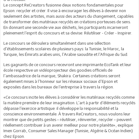
Le concept ReCreators fusionne deux notions fondamentales pour
Epson: recycler et créer. Il vise à encourager les élèves à devenir non
seulement des artistes, mais aussi des acteurs du changement, capables
de transformer des matériaux recyclés en créations porteuses de sens.
En donnant une seconde vie aux déchets, les participants incarneront
pleinement l’esprit du concours et sa devise: Réutiliser - Créer - Inspirer.
Le concours se déroulera simultanément dans une sélection
d’établissements scolaires de plusieurs pays: la Tunisie, le Maroc, la
Turquie, les Émirats arabes unis, l’Arabie saoudite et l’Afrique du Sud.
Les gagnants de ce concours recevront une imprimante EcoTank et leur
école respective un vidéoprojecteur des goodies officiels de
l’ambassadrice de la marque, Shakira. Certaines créations seront
également mises à l’honneur sur les réseaux sociaux d’Epson et
exposées dans les bureaux de l’entreprise à travers la région.
«Ce concours incite les élèves à considérer les matériaux recyclés comme
la matière première de leur imagination. L’art à partir d’éléments recyclés
dépasse l’exercice artistique: il développe la responsabilité et la
conscience environnementale. À travers ReCreators, nous voulons leur
montrer que de petits gestes – réutiliser, réinventer, recycler – peuvent
réellement contribuer à un avenir meilleur pour notre planète», explique
Imen Gorrab, Consumer Sales Manager (Tunisie, Algérie & Océan Indien)
chez Epson.