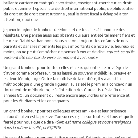
brillante carrière en tant qu’universitaire, enseignant-chercheur en droit
public et éminent spécialiste de droit international public, de philosophie
du droit et de droit constitutionnel, seul le droit fiscal a échappé à ton
attention, quoi que...
Je peux imaginer le bonheur de Monia et de tes filles à l’annonce des
résultats. Une pensée aussi aux absents qui auraient été tellement fiers et
heureux. Rabbi yarhamhom. Nous restons toujours les enfants de nos
parents et dans les moments les plus importants de notre vie, heureux et
moins, on ne peut s’empêcher de penser à eux et de dire:
«qu’est-ce qu’ils
auraient été heureux de vivre ce moment avec nous.»
Un grand bonheur pour toutes celles et ceux qui ont eu le privilège de
t’avoir comme professeur, tu as laissé un souvenir indélébile, preuve en
est leur témoignage. Outre ta maitrise de la matière, il y a aussi ta
méthodologie d’une grande rigueur. Tu as été le premier à concevoir un
document de méthodologie à l’intention des étudiants dès la fin des
années 80, un document qui reste encore aujourd’hui une référence et
pour les étudiants et les enseignants.
Un grand bonheur pour tes collègues et tes ami- e-s et leur présence
aujourd’hui en est la preuve. Ton succès rejailli sur toutes et tous et quelle
fierté pour nous que de dire
«Slim est notre collègue et nous enseignons
dans la même faculté, la FSJPST»
.
Un grand bonheur pour moi à titre personnel, j’ai toujours trouvé en toi