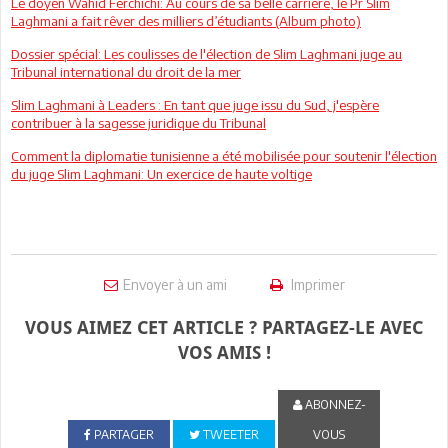
Le doyen Wahid Ferchichi: Au cours de sa belle carrière, le Pr Slim
Laghmani a fait rêver des milliers d’étudiants (Album photo)
Dossier spécial: Les coulisses de l'élection de Slim Laghmani juge au
Tribunal international du droit de la mer
Slim Laghmani à Leaders : En tant que juge issu du Sud, j'espère
contribuer à la sagesse juridique du Tribunal
Comment la diplomatie tunisienne a été mobilisée pour soutenir l'élection
du juge Slim Laghmani: Un exercice de haute voltige
Envoyer à un ami
Imprimer
VOUS AIMEZ CET ARTICLE ? PARTAGEZ-LE AVEC
VOS AMIS !
ABONNEZ-
PARTAGER
TWEETER
VOUS