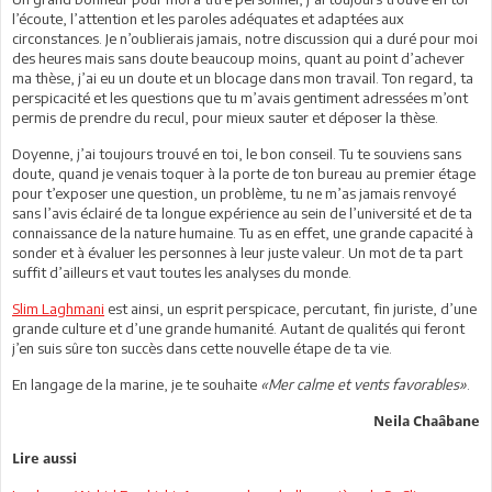
l’écoute, l’attention et les paroles adéquates et adaptées aux
circonstances. Je n’oublierais jamais, notre discussion qui a duré pour moi
des heures mais sans doute beaucoup moins, quant au point d’achever
ma thèse, j’ai eu un doute et un blocage dans mon travail. Ton regard, ta
perspicacité et les questions que tu m’avais gentiment adressées m’ont
permis de prendre du recul, pour mieux sauter et déposer la thèse.
Doyenne, j’ai toujours trouvé en toi, le bon conseil. Tu te souviens sans
doute, quand je venais toquer à la porte de ton bureau au premier étage
pour t’exposer une question, un problème, tu ne m’as jamais renvoyé
sans l’avis éclairé de ta longue expérience au sein de l’université et de ta
connaissance de la nature humaine. Tu as en effet, une grande capacité à
sonder et à évaluer les personnes à leur juste valeur. Un mot de ta part
suffit d’ailleurs et vaut toutes les analyses du monde.
Slim Laghmani
est ainsi, un esprit perspicace, percutant, fin juriste, d’une
grande culture et d’une grande humanité. Autant de qualités qui feront
j’en suis sûre ton succès dans cette nouvelle étape de ta vie.
En langage de la marine, je te souhaite
«Mer calme et vents favorables»
.
Neila Chaâbane
Lire aussi