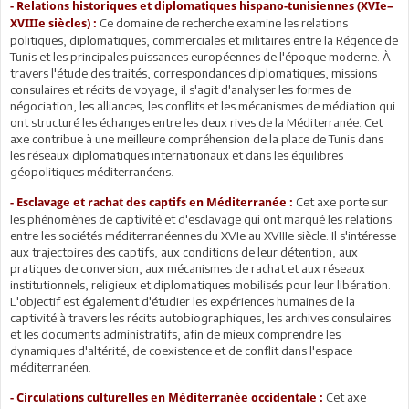
- Relations historiques et diplomatiques hispano-tunisiennes (XVIe–
Ce domaine de recherche examine les relations
XVIIIe siècles) :
politiques, diplomatiques, commerciales et militaires entre la Régence de
Tunis et les principales puissances européennes de l'époque moderne. À
travers l'étude des traités, correspondances diplomatiques, missions
consulaires et récits de voyage, il s'agit d'analyser les formes de
négociation, les alliances, les conflits et les mécanismes de médiation qui
ont structuré les échanges entre les deux rives de la Méditerranée. Cet
axe contribue à une meilleure compréhension de la place de Tunis dans
les réseaux diplomatiques internationaux et dans les équilibres
géopolitiques méditerranéens.
Cet axe porte sur
- Esclavage et rachat des captifs en Méditerranée :
les phénomènes de captivité et d'esclavage qui ont marqué les relations
entre les sociétés méditerranéennes du XVIe au XVIIIe siècle. Il s'intéresse
aux trajectoires des captifs, aux conditions de leur détention, aux
pratiques de conversion, aux mécanismes de rachat et aux réseaux
institutionnels, religieux et diplomatiques mobilisés pour leur libération.
L'objectif est également d'étudier les expériences humaines de la
captivité à travers les récits autobiographiques, les archives consulaires
et les documents administratifs, afin de mieux comprendre les
dynamiques d'altérité, de coexistence et de conflit dans l'espace
méditerranéen.
Cet axe
- Circulations culturelles en Méditerranée occidentale :