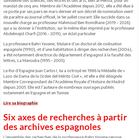
tunisienne des sciences, des lettres et des arts, Beït al-Hikma, pour un
mandat de cinq ans. Membre de l’Académie depuis 2012, elle a été élue à
ce poste par ses pairs en mars dernier et son décret de nomination vient
de paraître au Journal officiel, le 1er juillet courant. Elle succède dans sa
nouvelle charge au professeur Mahmoud Ben Romdhane (2019 – 2026)
qui a su donner à l’Institution, sur le même élan imprimé par le professeur
Abdelmajid Charfi (2016 – 2019), un éclat particulier.
La professeure Bahri Yassine, titulaire d’un doctorat de civilisation
espagnole (1990), et d’une habilitation à diriger des recherches (2004),
a été notamment directrice du département d’espagnol à la faculté des
lettres, La Manouba (1995 – 2005).
Le Roi d’Espagne Juan Carlos I, lui a octroyé en 1986 la Médaille de «
Lazo de Dama de la Orden del Mérito Civil », et elle a été désignée
Membre Correspondant de l’Académie Royale d’Histoire de Madrid
depuis 2005. Elle est l’auteure de nombreux ouvrages publiés
notamment en Espagne et en Tunisie.
Lire sa biographie
Six axes de recherches à partir
des archives espagnoles
L'ensemble des recherches de la professeure Bahri Yassine repose