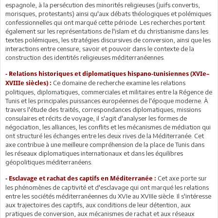
espagnole, à la persécution des minorités religieuses (juifs convertis,
morisques, protestants) ainsi qu'aux débats théologiques et polémiques
confessionnelles qui ont marqué cette période. Les recherches portent
également sur les représentations de l'islam et du christianisme dans les
textes polémiques, les stratégies discursives de conversion, ainsi que les
interactions entre censure, savoir et pouvoir dans le contexte de la
construction des identités religieuses méditerranéennes.
- Relations historiques et diplomatiques hispano-tunisiennes (XVIe–
Ce domaine de recherche examine les relations
XVIIIe siècles) :
politiques, diplomatiques, commerciales et militaires entre la Régence de
Tunis et les principales puissances européennes de l'époque moderne. À
travers l'étude des traités, correspondances diplomatiques, missions
consulaires et récits de voyage, il s'agit d'analyser les formes de
négociation, les alliances, les conflits et les mécanismes de médiation qui
ont structuré les échanges entre les deux rives de la Méditerranée. Cet
axe contribue à une meilleure compréhension de la place de Tunis dans
les réseaux diplomatiques internationaux et dans les équilibres
géopolitiques méditerranéens.
Cet axe porte sur
- Esclavage et rachat des captifs en Méditerranée :
les phénomènes de captivité et d'esclavage qui ont marqué les relations
entre les sociétés méditerranéennes du XVIe au XVIIIe siècle. Il s'intéresse
aux trajectoires des captifs, aux conditions de leur détention, aux
pratiques de conversion, aux mécanismes de rachat et aux réseaux