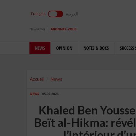
العربية
Français
Newsletter
ABONNEZ-VOUS
NEWS
OPINION
NOTES & DOCS
SUCCESS 
Accueil
News
NEWS
- 05.07.2026
Khaled Ben Yousse
Beït al-Hikma: révél
l’intérieur d’