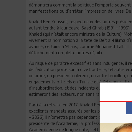
démontrera comment la politique l’emporte souvent sur
manifestations ou d’arrêter l’impression de livres. 
Khaled Ben Youssef, respectueux des autres président
autant tendre à leur égard: Saad Ghrab (1991 – 1995)
Khaled (qui n’était encore ministre de la Culture), M
vivement la nomination à la tête de Beït al-Hikma d’in
avancé, certains à 91 ans, comme Mohamed Talbi. Il ra
détachement complet d’autres (Djaït).
Au risque de paraître excessif et sans indulgence, il r
de l’éducation porté sur la dive bouteille, tel autre 
un arbre, un président coléreux, un autre brouillon, 
engagements officiels en Tunisie et à l’étranger... Il
d’insubordination, et des incidents du quotidien. « De l
estimeront des lecteurs, non sans raison. Mais, ainsi e
Parti à la retraite en 2017, Khaled Ben Youssef n’a
excellents mandats assurés par les professeurs Abd
– 2026). Il n’omettra pas cependant de consacrer les 
présidente de l’Académie, la professeure Raja Yassine 
Académicienne de longue date, cette historienne spéc