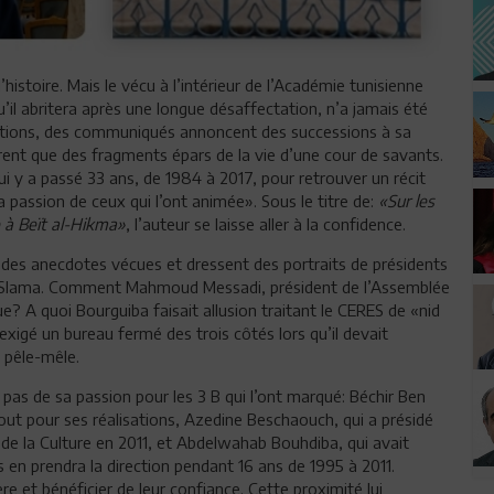
istoire. Mais le vécu à l’intérieur de l’Académie tunisienne
u’il abritera après une longue désaffectation, n’a jamais été
stations, des communiqués annoncent des successions à sa
rent que des fragments épars de la vie d’une cour de savants.
qui y a passé 33 ans, de 1984 à 2017, pour retrouver un récit
a passion de ceux qui l’ont animée». Sous le titre de:
«Sur les
e à Beït al-Hikma»
, l’auteur se laisse aller à la confidence.
t des anecdotes vécues et dressent des portraits de présidents
en Slama. Comment Mahmoud Messadi, président de l’Assemblée
e? A quoi Bourguiba faisait allusion traitant le CERES de «nid
xigé un bureau fermé des trois côtés lors qu’il devait
 pêle-mêle.
pas de sa passion pour les 3 B qui l’ont marqué: Béchir Ben
tout pour ses réalisations, Azedine Beschaouch, qui a présidé
 de la Culture en 2011, et Abdelwahab Bouhdiba, qui avait
uis en prendra la direction pendant 16 ans de 1995 à 2011.
ère et bénéficier de leur confiance. Cette proximité lui