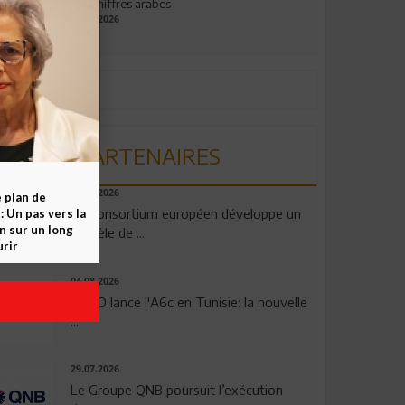
aux chiffres arabes
09.07.2026
PARTENAIRES
06.08.2026
e plan de
Un consortium européen développe un
 Un pas vers la
n sur un long
modèle de ...
rir
04.08.2026
OPPO lance l'A6c en Tunisie: la nouvelle
...
29.07.2026
Le Groupe QNB poursuit l’exécution