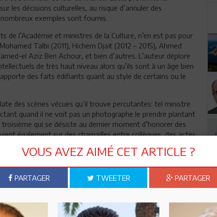
 les décisions culturelles, au risque d’annuler des
De nombreux exemples sont fournis.
s de l’Académie et ministres de la Culture, n’en est pas pour
, Mohamed Talbi (2011), Hichem Djaït (2012 – 2015), Ahmed
ohamed-el Aziz Ben Achour, et bien d’autres. L’auteur déplore
tellectuels de très haut niveau alors qu’ils sont à un âge bien
pporte des faits édifiants quant au style de certains ou le
elate des scènes vécues qu’il trouve percutantes: tel ministre
éructant quand il ne voit pas un photographe le prendre plantant
un troisième qui se désiste au dernier moment d’honorer des
 revient également sur des chamailles entre collègues, des actes
a petite histoire qui restent à vérifier et n’ajoutent rien»,
VOUS AVEZ AIMÉ CET ARTICLE ?
n a voulu l’auteur dans la restitution de la vie au palais…
ura pas suffisamment de temps pour témoigner des deux
PARTAGER
TWEETER
PARTAGER
elmajid Charfi (2016 – 2021) et Mahmoud Ben Romdhane (2021
deux dernières pages de son livre à la toute nouvelle
qui prend ses fonctions le mardi 7 juillet 2026.
ialiste de l’histoire des Morisques du royaume de Valence,