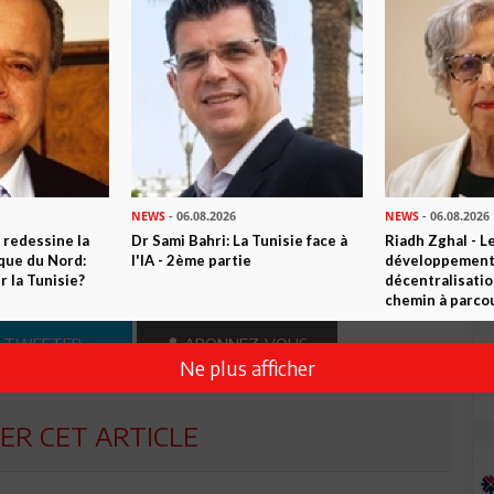
e projets à proposer à ses collègues.
écrite, illustrée par de nombreuses photos, et comme toute
ances. Directeur de l’édition à Beït al-Hikma s’acquitte ainsi
 humour.
NEWS
- 06.08.2026
NEWS
- 06.08.2026
n ami
Imprimer
 redessine la
Dr Sami Bahri: La Tunisie face à
Riadh Zghal - L
ique du Nord:
l'IA - 2ème partie
développement:
 ? PARTAGEZ-LE AVEC VOS AMIS !
 la Tunisie?
décentralisatio
chemin à parcou
TWEETER
ABONNEZ-VOUS
Ne plus afficher
R CET ARTICLE