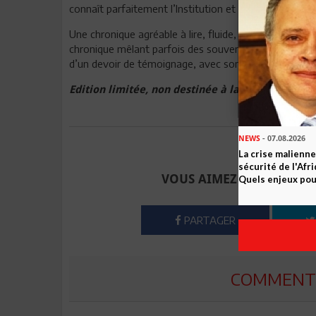
connaît parfaitement l’Institution et ne manque pas d
Une chronique agréable à lire, fluide, sincère, bien 
chronique mêlant parfois des souvenirs épars, à redond
d’un devoir de témoignage, avec son humeur et son
Edition limitée, non destinée à la vente
NEWS
- 07.08.2026
Envoyer à u
La crise malienne
sécurité de l'Afr
VOUS AIMEZ CET ARTICLE
Quels enjeux pour
PARTAGER
COMMENTE