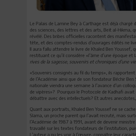
Le Palais de Lamine Bey à Carthage est déjà chargé d’h
des sciences, des lettres et des arts, Beït al-Hikma, q
révélé. Des bribes officielles racontent des manife
tête, et des comptes-rendus d’ouvrages édités ne liv
Il aura fallu attendre le livre de Khaled Ben Youssef, 
restituant ce qu’il considère «l’âme d’une époque et l
rives de la sagesse, souvenirs et chroniques d’une vi
«Souvenirs consignés au fil du temps», ils rapporten
de l’Académie ainsi que de son fondateur Béchir B
nationale viendra une semaine à l’avance d’un colloqu
de vipères»? Pourquoi le Protocole de Kadhafi avait e
débattre avec des intellectuels? Et autres anecdotes,
Quant aux portraits, Khaled Ben Youssef ne se cache 
Slama, un proche parent qui l’avait recruté, mais sur
l’Académie de 1987 à 1991, avant de devenir ministre
travaillé sur les textes fondateurs de l’institution, p
L’auteur a pu les voir à l’œuvre, connaître leur caract