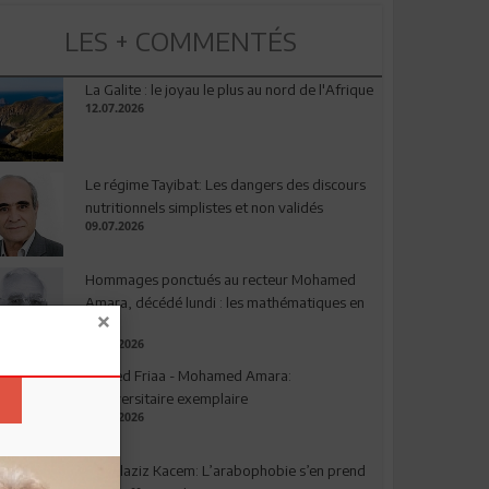
LES + COMMENTÉS
La Galite : le joyau le plus au nord de l'Afrique
12.07.2026
Le régime Tayibat: Les dangers des discours
nutritionnels simplistes et non validés
09.07.2026
Hommages ponctués au recteur Mohamed
Amara, décédé lundi : les mathématiques en
deuil
03.08.2026
Ahmed Friaa - Mohamed Amara:
l’Universitaire exemplaire
04.08.2026
Abdelaziz Kacem: L’arabophobie s’en prend