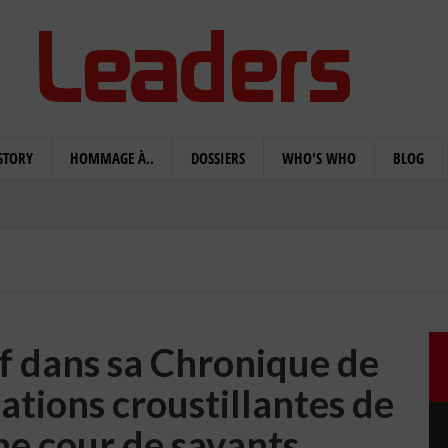
STORY
HOMMAGE À..
DOSSIERS
WHO'S WHO
BLOG
f dans sa Chronique de
ations croustillantes de
une cour de savants