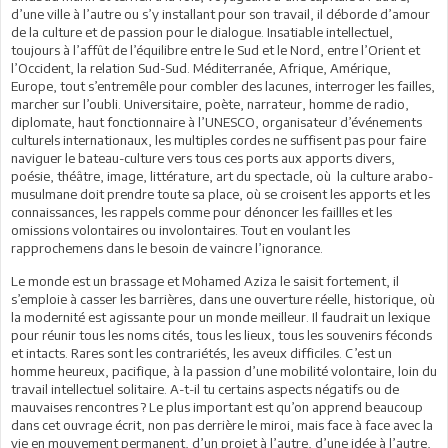
d’une ville à l’autre ou s’y installant pour son travail, il déborde d’amour
de la culture et de passion pour le dialogue. Insatiable intellectuel,
toujours à l’affût de l’équilibre entre le Sud et le Nord, entre l’Orient et
l’Occident, la relation Sud-Sud. Méditerranée, Afrique, Amérique,
Europe, tout s’entremêle pour combler des lacunes, interroger les failles,
marcher sur l’oubli. Universitaire, poète, narrateur, homme de radio,
diplomate, haut fonctionnaire à l’UNESCO, organisateur d’événements
culturels internationaux, les multiples cordes ne suffisent pas pour faire
naviguer le bateau-culture vers tous ces ports aux apports divers,
poésie, théâtre, image, littérature, art du spectacle, où la culture arabo-
musulmane doit prendre toute sa place, où se croisent les apports et les
connaissances, les rappels comme pour dénoncer les faillles et les
omissions volontaires ou involontaires. Tout en voulant les
rapprochemens dans le besoin de vaincre l’ignorance.
Le monde est un brassage et Mohamed Aziza le saisit fortement, il
s’emploie à casser les barrières, dans une ouverture réelle, historique, où
la modernité est agissante pour un monde meilleur. Il faudrait un lexique
pour réunir tous les noms cités, tous les lieux, tous les souvenirs féconds
et intacts. Rares sont les contrariétés, les aveux difficiles. C’est un
homme heureux, pacifique, à la passion d’une mobilité volontaire, loin du
travail intellectuel solitaire. A-t-il tu certains aspects négatifs ou de
mauvaises rencontres ? Le plus important est qu’on apprend beaucoup
dans cet ouvrage écrit, non pas derrière le miroi, mais face à face avec la
vie en mouvement permanent, d’un projet à l’autre, d’une idée à l’autre,