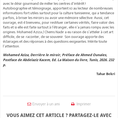
avec le désir gourmand de mêler les centres d’intérêt !
Autobiographie et témoignage, apportent ici au lecteur de nombreuses
informations fort utiles surtout pour la culture tunisienne, qui a tendance
parfois, à briser les miroirs ou avoir une mémoire sélective. Aussi, cet
ouvrage, est-il bienvenu, pour restituer certaines vérités, faire valoir des
faits et si elle est faite surtout à l’étranger, elle n’a jamais rompu avec les
origines. Mohamed Aziza / Chems Nadir a eu raison de s’atteler à cet art
difficile, de se raconter, de se souvenir. Son ouvrage apporte des
éclairages et des réponses à des questions exigeantes. Mérite toute
l’attention.
Mohamed Aziza, Derrière le miroir, Préface de Ahmed Ounaïes,
Postface de Abdelaziz Kacem, Ed. La Maison du livre, Tunis, 2026. 232
p.
Tahar Bekri
Envoyer à un ami
Imprimer
VOUS AIMEZ CET ARTICLE ? PARTAGEZ-LE AVEC