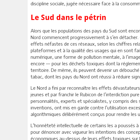
discipline sociale, jugée nécessaire face à la consom
Le Sud dans le pétrin
Alors que les populations des pays du Sud sont encor
Nord commencent progressivement à s’en détacher. Cu
effets néfastes de ces réseaux, selon les chiffres re
plateformes et à la qualité des usages qui en sont fa
numérique, une forme de pollution mentale, à l’image
encore — pour les déchets toxiques dont la réglement
territoire. De même, ils peuvent devenir un débouché 
tabac, dont les pays du Nord ont réussi à réduire sign
Le Nord a fini par reconnaître les effets dévastateu
jeunes et par franchir le Rubicon de l’interdiction pur
personnalités, experts et spécialistes, y compris des sc
inventions, ont mis en garde contre l’utilisation exc
algorithmiques délibérément conçus pour rendre les u
L’honnêteté intellectuelle de certains les a poussés à
pour dénoncer avec vigueur les intentions des concept
économiques au-dessus de leurs effets toxiques sur le