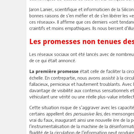
Jaron Lanier, scientifique et informaticien de la Silic
bonnes raisons de s’en méfier et de s’en libérer les
ces réseaux». Il affirme que ces derniers «ont tendance
craintifs et moins empathiques. Ils nous bercent d’ill
Les promesses non tenues des
Les réseaux sociaux ont été lancés avec de nombreus
de ce qui était annoncé.
était celle de faciliter la c
La première promesse
échelle. En contrepartie, nous avons assisté à la circ
fallacieux, pernicieux et hautement troublants. Avec
davantage de visibilité aux contenus sensationnels e
véhiculant une vérité ou une réelle plus-value intellect
Cette situation risque de s’aggraver avec les capacités 
certains appellent des
persuasive lies,
des mensonges pe
vrai du faux, inaugurant ainsi une nouvelle ère de la 
l’instrumentalisation de la machine de la désinformat
fluidité de la circulation de l’information peut produir