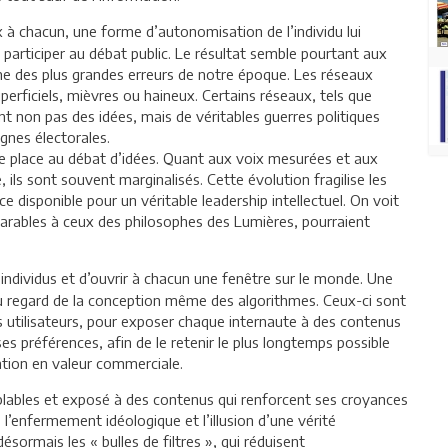
x à chacun, une forme d’autonomisation de l’individu lui
 participer au débat public. Le résultat semble pourtant aux
’une des plus grandes erreurs de notre époque. Les réseaux
rficiels, mièvres ou haineux. Certains réseaux, tels que
 non pas des idées, mais de véritables guerres politiques
gnes électorales.
de place au débat d’idées. Quant aux voix mesurées et aux
e, ils sont souvent marginalisés. Cette évolution fragilise les
disponible pour un véritable leadership intellectuel. On voit
rables à ceux des philosophes des Lumières, pourraient
s individus et d’ouvrir à chacun une fenêtre sur le monde. Une
au regard de la conception même des algorithmes. Ceux-ci sont
s utilisateurs, pour exposer chaque internaute à des contenus
ses préférences, afin de le retenir le plus longtemps possible
ntion en valeur commerciale.
blables et exposé à des contenus qui renforcent ses croyances
l’enfermement idéologique et l’illusion d’une vérité
sormais les « bulles de filtres », qui réduisent