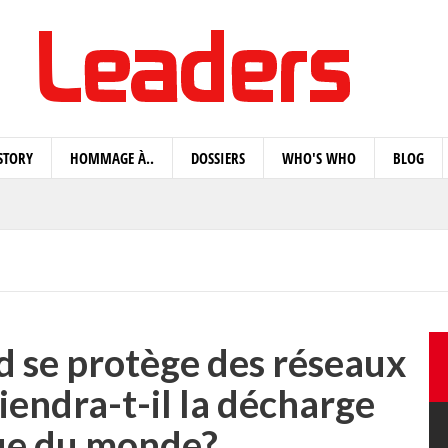
STORY
HOMMAGE À..
DOSSIERS
WHO'S WHO
BLOG
d se protège des réseaux
iendra-t-il la décharge
e du monde?