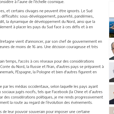
onsidère à l’aune de l’échelle cosmique.
es, et certains clivages ne peuvent être ignorés. Le Sud
 difficultés: sous-développement, pauvreté, pandémies,
t dit, la dynamique de développement du Nord, ainsi que la
alement à placer les pays du Sud face à ces défis et à en
nde-Bretagne vient d'annoncer, par son chef de gouvernement en
 jeunes de moins de 16 ans. Une décision courageuse et très
tain temps, l'accès à ces réseaux pour des considérations
 Corée du Nord, la Russie et l'Iran, d'autres pays se préparent à
anemark, l'Espagne, la Pologne et bien d'autres figurent en
ée par les médias occidentaux, selon laquelle les pays ayant
ux sociaux jugés nocifs, tels que Facebook (la Chine et d’autres
r des considérations politiques, je me rends progressivement
lement la route au regard de l’évolution des événements.
is de leur pouvoir souverain pour imposer une certaine