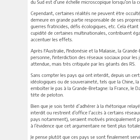
du Sud est d’une échelle microscopique lorsqu’on la c
Cependant, certaines réalités ne peuvent être occulté
demeure en grande partie responsable de ses propres
guerres fratricides, défis écologiques, etc. Cela étan
cupidité de certaines multinationales, contribuent ég
accentuer les effets.
Après l'Australie, l'Indonésie et la Malaisie, la Gra
personne, l'interdiction des réseaux sociaux pour les
attendue, mais très critiquée par les géants des RS.
Sans compter les pays qui ont interdit, depuis un cer
idéologiques ou de souveraineté, tels que la Chine, la
emboîter le pas à la Grande-Bretagne: la France, le D
tête de peloton.
Bien que je sois tenté d’adhérer à la rhétorique relay
interdit ou restreint d’office l’accès à certains résea
pays notamment), seraient motivés principalement pa
à l’évidence que cet argumentaire ne tient plus tota
Je pense plutôt que ces pays se sont finalement serv