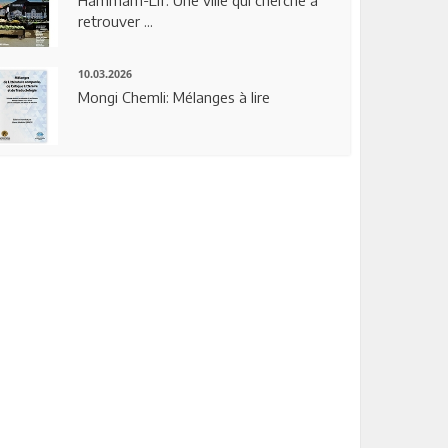
Hammam-Lif: Une ville qui cherche à
retrouver ...
10.03.2026
Mongi Chemli: Mélanges à lire