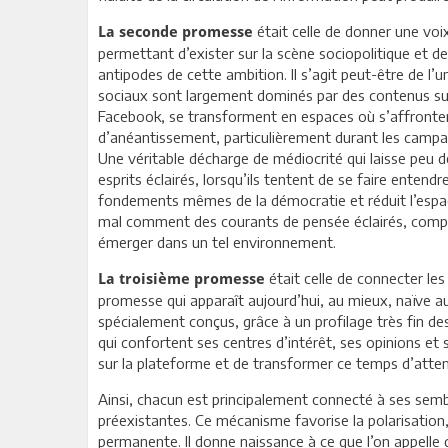
était celle de donner une voi
La seconde promesse
permettant d’exister sur la scène sociopolitique et de
antipodes de cette ambition. Il s’agit peut-être de l
sociaux sont largement dominés par des contenus supe
Facebook, se transforment en espaces où s’affrontent
d’anéantissement, particulièrement durant les campa
Une véritable décharge de médiocrité qui laisse peu 
esprits éclairés, lorsqu’ils tentent de se faire entendr
fondements mêmes de la démocratie et réduit l’espace 
mal comment des courants de pensée éclairés, compa
émerger dans un tel environnement.
était celle de connecter le
La troisième promesse
promesse qui apparaît aujourd’hui, au mieux, naïve 
spécialement conçus, grâce à un profilage très fin de
qui confortent ses centres d’intérêt, ses opinions et 
sur la plateforme et de transformer ce temps d’atte
Ainsi, chacun est principalement connecté à ses sem
préexistantes. Ce mécanisme favorise la polarisation, 
permanente. Il donne naissance à ce que l’on appelle dé