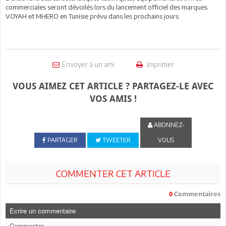
commerciales seront dévoilés lors du lancement officiel des marques
VOYAH et MHERO en Tunisie prévu dans les prochains jours.
Envoyer à un ami
Imprimer
VOUS AIMEZ CET ARTICLE ? PARTAGEZ-LE AVEC
VOS AMIS !
ABONNEZ-
PARTAGER
TWEETER
VOUS
COMMENTER CET ARTICLE
0
Commentaires
Ecrire un commentaire
Commenter