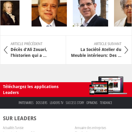
ARTICLE PRÉCÉDENT
ARTICLE SUIVANT
Décès d’Ali Zouari,
La Société Atelier du
l’historien qui a ...
Meuble intérieurs: Des ...
Téléchargez les applications
Leaders
PARTENAIRES
DOSSIERS
LEADERS TV
SUCCESS STORY
OPINIONS
TENDANCE
SUR LEADERS
Actualités Tunisie
Annuaire des entreprises