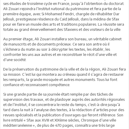
ses études de troisième cycle en France, jusqu’à l’obtention du doctorat.
Ali Zouari rejoindra l’Institut national du patrimoine et fera partie de la
première équipe, avec Si Mohamed Fendri, chargée de réhabiliter Dar
Jellouli, prestigieuse résidence du Caïd Jellouli, dans la médina de Sfax
pour en faire un musée des arts et traditions populaires. La réussite sera
totale au grand émerveillement des Sfaxiens et des visiteurs de la ville.
Au premier étage, Ali Zouari installera son bureau, un véritable cabinet
de manuscrits et de documents précieux. Ce sera son antre où il
s’échinera du matin au soir à décrypter les textes, les établir, les
confronter les uns aux autres et en reconstituer le récit d’une ville et
d’une société.
De la préservation du patrimoine de la ville et de la région, Ali Zouari fera
sa mission. C’est lui qui montera au créneau quand il s’agira de restaurer
les remparts, la grande mosquée et autres monuments. Tous lui font
confiance et reconnaissent compétence.
Si une grande partie de sa journée était remplie par des tâches de
supervision des travaux, et de plaidoyer auprès des autorités régionales
et de l’Institut, il se concentrera le reste du temps, c’est-à-dire jusqu’à
tard dans la nuit à l’analyse des textes, à la rédaction d’articles pour des
revues spécialisés et la publication d’ouvrages qui feront référence. Son
livre intitulé « Sfax aux XVIII et XIXème siècles, Chronique d’une ville
méditerranéenne », de plus de 470 pages, connaîtra une très large