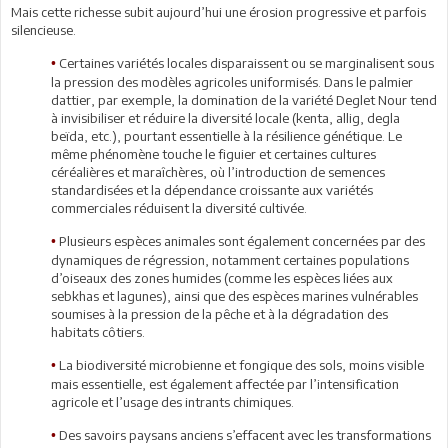
Mais cette richesse subit aujourd’hui une érosion progressive et parfois
silencieuse.
Certaines variétés locales disparaissent ou se marginalisent sous
•
la pression des modèles agricoles uniformisés. Dans le palmier
dattier, par exemple, la domination de la variété Deglet Nour tend
à invisibiliser et réduire la diversité locale (kenta, allig, degla
beïda, etc.), pourtant essentielle à la résilience génétique. Le
même phénomène touche le figuier et certaines cultures
céréalières et maraîchères, où l’introduction de semences
standardisées et la dépendance croissante aux variétés
commerciales réduisent la diversité cultivée.
Plusieurs espèces animales sont également concernées par des
•
dynamiques de régression, notamment certaines populations
d’oiseaux des zones humides (comme les espèces liées aux
sebkhas et lagunes), ainsi que des espèces marines vulnérables
soumises à la pression de la pêche et à la dégradation des
habitats côtiers.
La biodiversité microbienne et fongique des sols, moins visible
•
mais essentielle, est également affectée par l’intensification
agricole et l’usage des intrants chimiques.
Des savoirs paysans anciens s’effacent avec les transformations
•