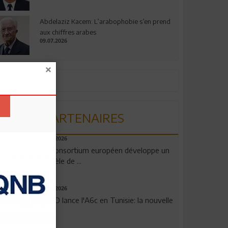
Abdelaziz Kacem: L’arabophobie s’en prend
aux chiffres arabes
09.07.2026
PARTENAIRES
06.08.2026
Un consortium européen développe un
modèle de ...
04.08.2026
OPPO lance l'A6c en Tunisie: la nouvelle
...