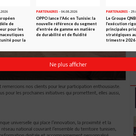
.2026
PARTENAIRES
- 04.08.2026
PARTENAIRES
- 29.
uropéen
OPPO lance l'A6c en Tunisie: la
Le Groupe QNB
dèle de
nouvelle référence du segment
l’exécution rig
eur pour les
d'entrée de gamme en matière
principales pri
rmaceutiques
de durabilité et de fluidité
stratégiques a
tunité pour la
trimestre 2026
Ne plus afficher
remercions nos clients pour leur participation enthousiaste.
 pour les prochaines initiatives qui promettent, elles aussi,
ue universelle qui place l’innovation, la proximité et la
n réseau national couvrant l’ensemble du territoire tunisien,
nsformation digitale et accompagnement personnalisé.