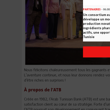
PARTENAIRES
- 06.08
Un consortium e
développe un mo
production novat
ingrédients pha
actifs, une oppor
Tunisie
Nous félicitons chaleureusement tous les gagnants et 
L’aventure continue, et nous leur donnons rendez-vous
d’être riches en surprises !
À propos de l’ATB
Créée en 1982, l’Arab Tunisian Bank (ATB) est une banq
satisfaction client au cœur de sa stratégie. Forte d’u
l’ATB poursuit son développement en conjuguant tra