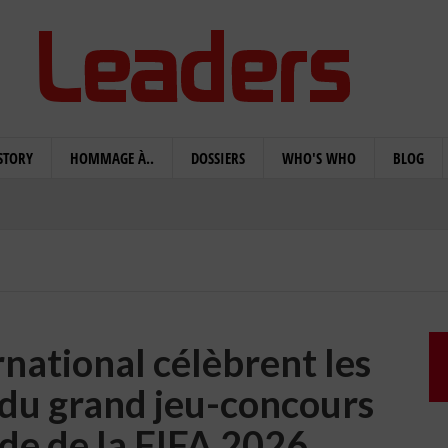
STORY
HOMMAGE À..
DOSSIERS
WHO'S WHO
BLOG
rnational célèbrent les
du grand jeu-concours
e de la FIFA 2026