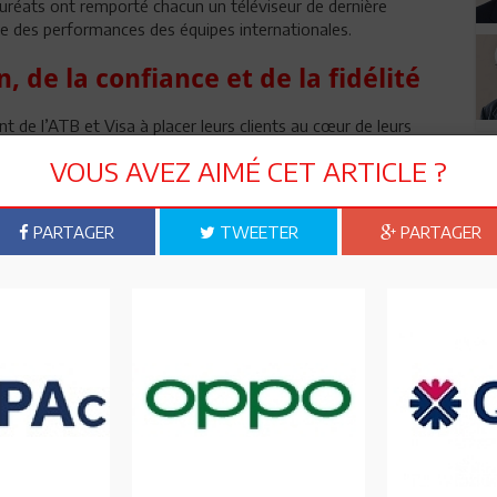
auréats ont remporté chacun un téléviseur de dernière
me des performances des équipes internationales.
, de la confiance et de la fidélité
t de l’ATB et Visa à placer leurs clients au cœur de leurs
ction vise également à encourager les Tunisiens à adopter
VOUS AVEZ AIMÉ CET ARTICLE ?
sée des paiements digitaux.
ompagner leurs clients dans leur transition vers des
PARTAGER
TWEETER
PARTAGER
out en leur offrant des avantages exclusifs et des expériences