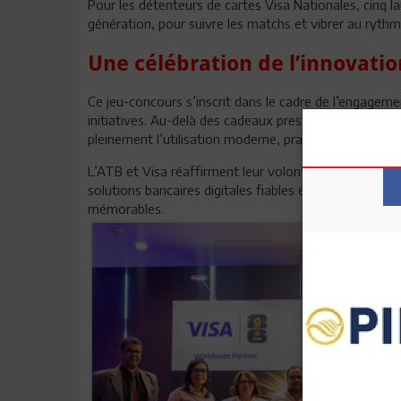
Pour les détenteurs de cartes Visa Nationales, cinq l
génération, pour suivre les matchs et vibrer au ryth
Une célébration de l’innovation
Ce jeu-concours s’inscrit dans le cadre de l’engagemen
initiatives. Au-delà des cadeaux prestigieux, cette a
pleinement l’utilisation moderne, pratique et sécuri
L’ATB et Visa réaffirment leur volonté commune à acc
solutions bancaires digitales fiables et innovantes, t
mémorables.