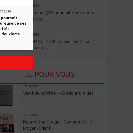
29.07.2026
07.2026
Le Groupe QNB poursuit l’exécution
 poursuit
rigoureuse ...
oureuse de ses
orités
u deuxième
24.07.2026
La BERD et l’UBCI consolident leur
partenariat ...
LU POUR VOUS
23.04.2026
Vient de paraître - «Dictionnaire des ...
17.03.2026
Noureddine Dougui : Comprendre le
Moyen-Orient, ...