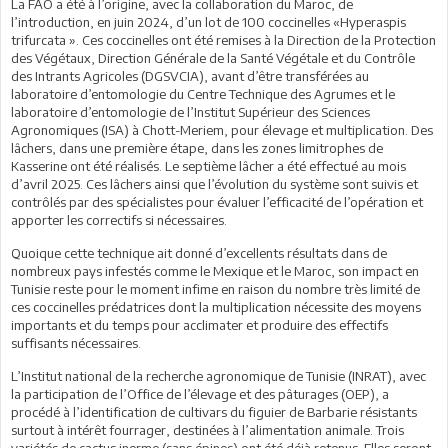
La FAO a été à l’origine, avec la collaboration du Maroc, de
l’introduction, en juin 2024, d’un lot de 100 coccinelles «Hyperaspis
trifurcata ». Ces coccinelles ont été remises à la Direction de la Protection
des Végétaux, Direction Générale de la Santé Végétale et du Contrôle
des Intrants Agricoles (DGSVCIA), avant d’être transférées au
laboratoire d’entomologie du Centre Technique des Agrumes et le
laboratoire d’entomologie de l’Institut Supérieur des Sciences
Agronomiques (ISA) à Chott-Meriem, pour élevage et multiplication. Des
lâchers, dans une première étape, dans les zones limitrophes de
Kasserine ont été réalisés. Le septième lâcher a été effectué au mois
d’avril 2025. Ces lâchers ainsi que l’évolution du système sont suivis et
contrôlés par des spécialistes pour évaluer l’efficacité de l’opération et
apporter les correctifs si nécessaires.
Quoique cette technique ait donné d’excellents résultats dans de
nombreux pays infestés comme le Mexique et le Maroc, son impact en
Tunisie reste pour le moment infime en raison du nombre très limité de
ces coccinelles prédatrices dont la multiplication nécessite des moyens
importants et du temps pour acclimater et produire des effectifs
suffisants nécessaires.
L’Institut national de la recherche agronomique de Tunisie (INRAT), avec
la participation de l’Office de l’élevage et des pâturages (OEP), a
procédé à l’identification de cultivars du figuier de Barbarie résistants
surtout à intérêt fourrager, destinées à l’alimentation animale. Trois