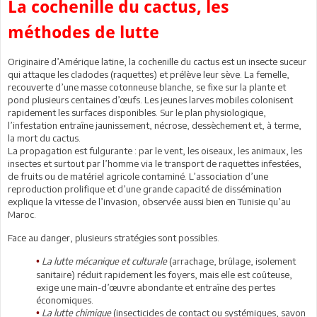
La cochenille du cactus, les
méthodes de lutte
Originaire d’Amérique latine, la cochenille du cactus est un insecte suceur
qui attaque les cladodes (raquettes) et prélève leur sève. La femelle,
recouverte d’une masse cotonneuse blanche, se fixe sur la plante et
pond plusieurs centaines d’œufs. Les jeunes larves mobiles colonisent
rapidement les surfaces disponibles. Sur le plan physiologique,
l’infestation entraîne jaunissement, nécrose, dessèchement et, à terme,
la mort du cactus.
La propagation est fulgurante : par le vent, les oiseaux, les animaux, les
insectes et surtout par l’homme via le transport de raquettes infestées,
de fruits ou de matériel agricole contaminé. L’association d’une
reproduction prolifique et d’une grande capacité de dissémination
explique la vitesse de l’invasion, observée aussi bien en Tunisie qu’au
Maroc.
Face au danger, plusieurs stratégies sont possibles.
La lutte mécanique et culturale
(arrachage, brûlage, isolement
•
sanitaire) réduit rapidement les foyers, mais elle est coûteuse,
exige une main-d’œuvre abondante et entraîne des pertes
économiques.
La lutte chimique
(insecticides de contact ou systémiques, savon
•