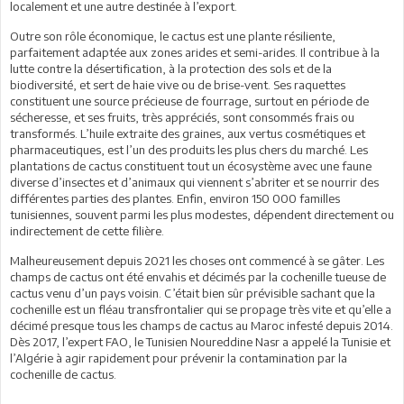
localement et une autre destinée à l’export.
Outre son rôle économique, le cactus est une plante résiliente,
parfaitement adaptée aux zones arides et semi-arides. Il contribue à la
lutte contre la désertification, à la protection des sols et de la
biodiversité, et sert de haie vive ou de brise-vent. Ses raquettes
constituent une source précieuse de fourrage, surtout en période de
sécheresse, et ses fruits, très appréciés, sont consommés frais ou
transformés. L’huile extraite des graines, aux vertus cosmétiques et
pharmaceutiques, est l’un des produits les plus chers du marché. Les
plantations de cactus constituent tout un écosystème avec une faune
diverse d’insectes et d’animaux qui viennent s’abriter et se nourrir des
différentes parties des plantes. Enfin, environ 150 000 familles
tunisiennes, souvent parmi les plus modestes, dépendent directement ou
indirectement de cette filière.
Malheureusement depuis 2021 les choses ont commencé à se gâter. Les
champs de cactus ont été envahis et décimés par la cochenille tueuse de
cactus venu d’un pays voisin. C’était bien sûr prévisible sachant que la
cochenille est un fléau transfrontalier qui se propage très vite et qu’elle a
décimé presque tous les champs de cactus au Maroc infesté depuis 2014.
Dès 2017, l’expert FAO, le Tunisien Noureddine Nasr a appelé la Tunisie et
l’Algérie à agir rapidement pour prévenir la contamination par la
cochenille de cactus.