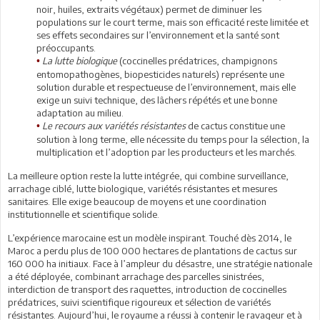
noir, huiles, extraits végétaux) permet de diminuer les
populations sur le court terme, mais son efficacité reste limitée et
ses effets secondaires sur l’environnement et la santé sont
préoccupants.
La lutte biologique
(coccinelles prédatrices, champignons
•
entomopathogènes, biopesticides naturels) représente une
solution durable et respectueuse de l’environnement, mais elle
exige un suivi technique, des lâchers répétés et une bonne
adaptation au milieu.
Le recours aux variétés résistantes
de cactus constitue une
•
solution à long terme, elle nécessite du temps pour la sélection, la
multiplication et l’adoption par les producteurs et les marchés.
La meilleure option reste la lutte intégrée, qui combine surveillance,
arrachage ciblé, lutte biologique, variétés résistantes et mesures
sanitaires. Elle exige beaucoup de moyens et une coordination
institutionnelle et scientifique solide.
L’expérience marocaine est un modèle inspirant. Touché dès 2014, le
Maroc a perdu plus de 100 000 hectares de plantations de cactus sur
160 000 ha initiaux. Face à l’ampleur du désastre, une stratégie nationale
a été déployée, combinant arrachage des parcelles sinistrées,
interdiction de transport des raquettes, introduction de coccinelles
prédatrices, suivi scientifique rigoureux et sélection de variétés
résistantes. Aujourd’hui, le royaume a réussi à contenir le ravageur et à