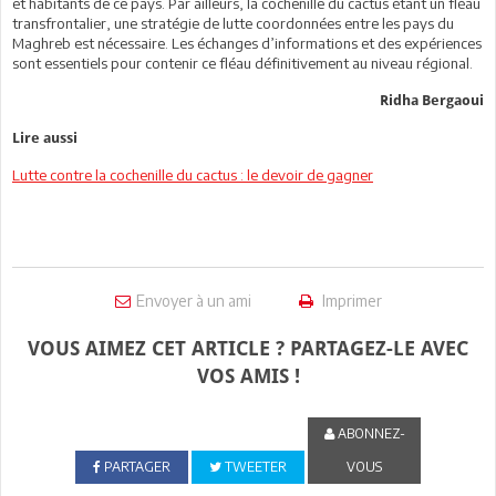
et habitants de ce pays. Par ailleurs, la cochenille du cactus étant un fléau
transfrontalier, une stratégie de lutte coordonnées entre les pays du
Maghreb est nécessaire. Les échanges d’informations et des expériences
sont essentiels pour contenir ce fléau définitivement au niveau régional.
Ridha Bergaoui
Lire aussi
Lutte contre la cochenille du cactus : le devoir de gagner
Envoyer à un ami
Imprimer
VOUS AIMEZ CET ARTICLE ? PARTAGEZ-LE AVEC
VOS AMIS !
ABONNEZ-
PARTAGER
TWEETER
VOUS