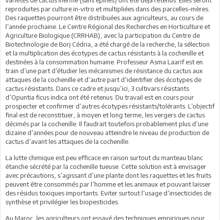
variétés de cactus inerme (sans épines) ont été déjà retenus. Elles seront
reproduites par culture in-vitro et multipliées dans des parcelles-mères.
Des raquettes pourront être distribuées aux agriculteurs, au cours de
l’année prochaine. Le Centre Régional des Recherches en Horticulture et
Agriculture Biologique (CRRHAB), avec la participation du Centre de
Biotechnologie de Borj Cédria, a été chargé de la recherche, la sélection
et la multiplication des écotypes de cactus résistants à la cochenille et
destinées à la consommation humaine. Professeur Asma Laarif est en
train d’une part d’étudier les mécanismes de résistance du cactus aux
attaques de la cochenille et d’autre part d’identifier des écotypes de
cactus résistants. Dans ce cadre et jusqu’ici, 3 cultivars résistants
d’Opuntia ficus indica ont été retenus. Du travail est en cours pour
prospecter et confirmer d’autres écotypes résistants/tolérants. L’objectif
final est de reconstituer, à moyen et long terme, les vergers de cactus
décimés par la cochenille. Il faudrait toutefois probablement plus d’une
dizaine d’années pour de nouveau atteindre le niveau de production de
cactus d’avant les attaques de la cochenille.
La lutte chimique est peu efficace en raison surtout du manteau blanc
étanche sécrété par la cochenille tueuse. Cette solution est à envisager
avec précautions, s’agissant d’une plante dont les raquettes et les fruits
peuvent être consommés par l’homme et les animaux et pouvant laisser
des résidus toxiques importants. Eviter surtout l’usage d’insecticides de
synthèse et privilégier les biopesticides.
Au Maroc, les agriculteurs ont essayé des techniques empiriques pour