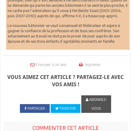
politique, bien qu’il soit sensible à certains courants d’idées. Quand on
lui demande qui parmi les anciens bâtonniers il se sent le plus proche, il
ne cache pas l’admiration qu’il voue à Me Béchir Essid (2001-2004,
puis 2007-2010) auprès de qui, affirme-t-il, il a beaucoup appris.
Le nouveau bâtonnier se veut consensuel et fédérateur et aspire à
gagner la confiance de la profession et de tous ses confrères. Son
acharnement au travail ne doit pas le priver de jouir auprès de son
épouse et de ses trois enfants d’agréables moments en famille.
Envoyer à un ami
Imprimer
VOUS AIMEZ CET ARTICLE ? PARTAGEZ-LE AVEC
VOS AMIS !
ABONNEZ-
PARTAGER
TWEETER
VOUS
COMMENTER CET ARTICLE