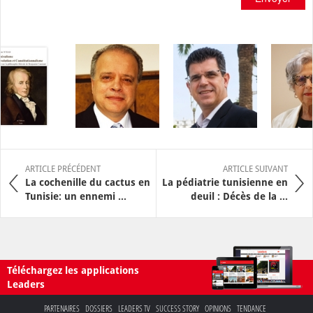
ARTICLE PRÉCÉDENT
ARTICLE SUIVANT
La cochenille du cactus en
La pédiatrie tunisienne en
Tunisie: un ennemi ...
deuil : Décès de la ...
Téléchargez les applications
Leaders
PARTENAIRES
DOSSIERS
LEADERS TV
SUCCESS STORY
OPINIONS
TENDANCE