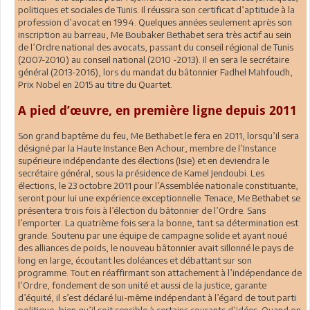
politiques et sociales de Tunis. Il réussira son certificat d’aptitude à la
profession d’avocat en 1994. Quelques années seulement après son
inscription au barreau, Me Boubaker Bethabet sera très actif au sein
de l’Ordre national des avocats, passant du conseil régional de Tunis
(2007-2010) au conseil national (2010 -2013). Il en sera le secrétaire
général (2013-2016), lors du mandat du bâtonnier Fadhel Mahfoudh,
Prix Nobel en 2015 au titre du Quartet.
A pied d’œuvre, en première ligne depuis 2011
Son grand baptême du feu, Me Bethabet le fera en 2011, lorsqu’il sera
désigné par la Haute Instance Ben Achour, membre de l’Instance
supérieure indépendante des élections (Isie) et en deviendra le
secrétaire général, sous la présidence de Kamel Jendoubi. Les
élections, le 23 octobre 2011 pour l’Assemblée nationale constituante,
seront pour lui une expérience exceptionnelle. Tenace, Me Bethabet se
présentera trois fois à l’élection du bâtonnier de l’Ordre. Sans
l’emporter. La quatrième fois sera la bonne, tant sa détermination est
grande. Soutenu par une équipe de campagne solide et ayant noué
des alliances de poids, le nouveau bâtonnier avait sillonné le pays de
long en large, écoutant les doléances et débattant sur son
programme. Tout en réaffirmant son attachement à l’indépendance de
l’Ordre, fondement de son unité et aussi de la justice, garante
d’équité, il s’est déclaré lui-même indépendant à l’égard de tout parti