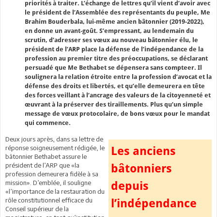
priorités à traiter. L’échange de lettres qu’il vient d’avoir avec
le président de l’Assemblée des représentants du peuple, Me
Brahim Bouderbala, lui-même ancien bâtonnier (2019-2022),
en donne un avant-goût. S’empressant, au lendemain du
scrutin, d’adresser ses vœux au nouveau bâtonnier élu, le
président de l’ARP place la défense de l’indépendance de la
profession au premier titre des préoccupations, se déclarant
persuadé que Me Bethabet se dépensera sans compteer. Il
soulignera la relation étroite entre la profession d’avocat et la
défense des droits et libertés, et qu’elle demeurera en tête
des forces veillant à l’ancrage des valeurs de la citoyenneté et
œuvrant à la préserver des tiraillements. Plus qu’un simple
message de vœux protocolaire, de bons vœux pour le mandat
qui commence.
Deux jours après, dans sa lettre de
réponse soigneusement rédigée, le
Les anciens
bâtonnier Bethabet assure le
président de l’ARP que «la
bâtonniers
profession demeurera fidèle à sa
mission». D’emblée, il souligne
depuis
«l’importance de la restauration du
rôle constitutionnel efficace du
l’indépendance
Conseil supérieur de la