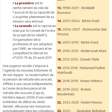
est le
• La première
renforcement du rôle de
1998-2001 : Abdeljelil
13.
l’avocat et de sa capacité de
Bouraoui
s’acquitter pleinement de sa
2001-2004 : Béchir Essid
14.
mission sans entrave.
est la reprise en
• La seconde
2004-2007 : Abdessattar Ben
15.
main par le Conseil de l’ordre
Moussa
du projet de loi relatif à
l’organisation de la
2007-2010 : Béchir Essid
16.
profession et son adoption
par l’ARP, en révisant et en
2010-2012 : Abderrazak Kilani
17.
complétant le décret-loi
n°2011-79 du 20 août 2011.
2012-2013 : Chawki Tabib
18.
Une urgence sociale s’impose à
2013-2016 : Mohamed Fadhel
19.
l’agenda du nouveau bâtonnier et
Mahfoudh
de son équipe : la revalorisation de
la pension de retraite des avocats.
2016-2019 : Ameur Meherzi
20.
Affiliés à une caisse indépendante,
la Caisse de prévoyance et de
2019-2022 : Brahim
21.
retraite des avocats (Capra),
Bouderbala
héritière depuis 2008 d’une vieille
institution du début du siècle
2022-2025 : Hatem Meziou
22.
dernier, elle puise ses ressources
principalement dans les cotisations
2025 - … : Boubaker Bethabet
23.