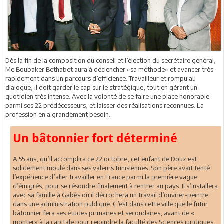
Dès la fin de la composition du conseil et l’élection du secrétaire général,
Me Boubaker Bethabet aura à déclencher «sa méthode» et avancer très
rapidement dans un parcours d’efficience. Travailleur et rompu au
dialogue, il doit garder le cap sur le stratégique, tout en gérant un
quotidien très intense. Avec la volonté de se faire une place honorable
parmi ses 22 prédécesseurs, et laisser des réalisations reconnues. La
profession en a grandement besoin.
Un bâtonnier fort déterminé
A 55 ans, qu’il accomplira ce 22 octobre, cet enfant de Douz est
solidement moulé dans ses valeurs tunisiennes. Son père avait tenté
l’expérience d’aller travailler en France parmi la première vague
d’émigrés, pour se résoudre finalement à rentrer au pays. Il s’installera
avec sa famille à Gabès où il décrochera un travail d’ouvrier-peintre
dans une administration publique. C’est dans cette ville que le futur
bâtonnier fera ses études primaires et secondaires, avant de «
monter» à la capitale pour rejoindre la faculté des Sciences juridiques,