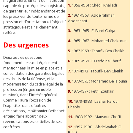
magistrature, en tant qu’institution
1958-1961 : Chédli Khalladi
1.
capable de protéger les magistrats,
de garantir leur indépendance et de
1961-1963 : Abdelrahman
2.
les préserver de toute forme de
Abdennabi
pression et d’orientation.» L’objectif
stratégique est ainsi clairement
1963-1965 : El Bahri Guiga
3.
réitéré.
1965-1967 : Mohamed Chakroun
4.
Des urgences
1967-1969 : Taoufik Ben Cheikh
5.
Deux autres questions
1969-1971 : Ezzeddine Cherif
6.
fondamentales sont également
mentionnées: la mise en place et la
1971-1973 : Taoufik Ben Cheikh
7.
consolidation des garanties légales
des droits de la défense, et la
1973-1975 : Mohamed Bellalouna
8.
modernisation du cadre légal de la
profession (érigée en noble
1975-1977 : Fethi Zouhair
9.
mission), dans l’intérêt général.
Comme il aura l’occasion de
1979-1983 : Lazhar Karoui
10.
l’expliciter dans d’autres
Chebbi
déclarations, le bâtonnier Bethabet
entend faire aboutir deux
1983-1992 : Mansour Cheffi
11.
revendications essentielles de ses
confrères.
1992-1998 : Abdelwahab El
12.
Bahri