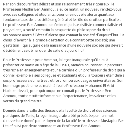
Par son discours fort délicat et son raisonnement très rigoureux, le
Professeur Nedhir Ben Ammou, a eu ce matin, un nouveau rendez-vous
avec ses collègues et étudiants, pour une nouvelle alerte quant aux
fondamentaux de la société en général et le rôle du droit en particulier.
Le professeur Ben Ammou, un éminent juriste civiliste commercialiste et
polyvalent, a porté ce matin la casquette du philosophe du droit
visionnaire averti à l’état d’alerte que connait la société d’aujourd’hui. Il a
choisi d’avertir à la grande gestation que connait cette société; une
gestation qui augure de la naissance d’une nouvelle société qui devrait
décidément se démarquer de celle d’aujourd’hui!
Pour le Professeur pour Ammou, la leçon inaugurale qu’il a eu à
présenter ce matin au siège de la FDSPT, viendra couronner un parcours
très riche en enseignements et une carrière d’un professeur de droit qui a
donné l’exemple à ses collègues et étudiants et qui a toujours été fidèle à
ses professeurs et maitres ; et fort rompu aux usages universitaires. Son
hommage posthume ce matin à feu le Professeur Mohamed El Arbi
Hachem devait, pour quiconque ne connait pas le Professeur Ben
Ammou, tout de suite informer sur l’appartenance, les valeurs et les
vertus du grand maitre.
Donnée dans la salle des thèses de la faculté de droit et des sciences
politiques de Tunis, la leçon inaugurale a été précédée par un mot
d’ouverture donné par le doyen de la faculté le professeur Mustapha Ben
Ltaief suivi par deux hommages au Professeur Ben Ammou