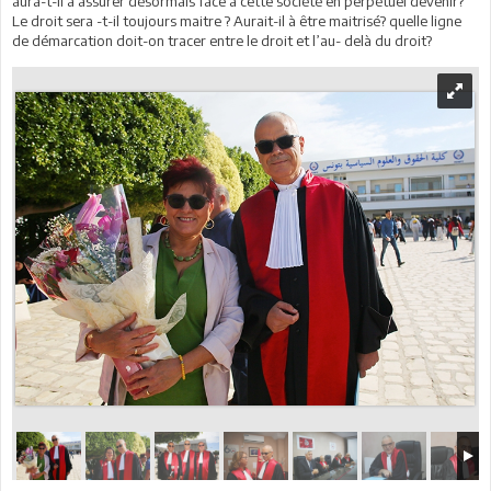
aura-t-il à assurer désormais face à cette société en perpétuel devenir?
Le droit sera -t-il toujours maitre ? Aurait-il à être maitrisé? quelle ligne
de démarcation doit-on tracer entre le droit et l’au- delà du droit?