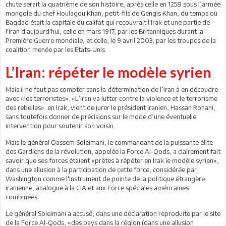
chute serait la quatrième de son histoire, après celle en 1258 sous l’armée
mongole du chef Houlagou Khan, petit-fils de Gengis Khan, du temps où
Bagdad était la capitale du califat qui recouvrait l'Irak et une partie de
l'Iran d'aujourd'hui, celle en mars 1917, par les Britanniques durant la
Première Guerre mondiale, et celle, le 9 avril 2003, par les troupes de la
coalition menée par les Etats-Unis.
L’Iran: répéter le modèle syrien
Mais il ne faut pas compter sans la détermination de l’Iran à en découdre
avec «les terroristes». «L’Iran va lutter contre la violence et le terrorisme
des rebelles» en Irak, vient de jurer le président iranien, Hassan Rohani,
sans toutefois donner de précisions sur le mode d’une éventuelle
intervention pour soutenir son voisin.
Mais le général Qassem Soleimani, le commandant de la puissante élite
des Gardiens de la révolution, appelée la Force Al-Qods, a clairement fait
savoir que ses forces étaient «prêtes à répéter en Irak le modèle syrien»,
dans une allusion à la participation de cette force, considérée par
Washington comme l'instrument de pointe de la politique étrangère
iranienne, analogue à la CIA et aux Force spéciales américaines
combinées.
Le général Soleimani a accusé, dans une déclaration reproduite par le site
de la Force Al-Qods, «des pays dans la région (dans une allusion