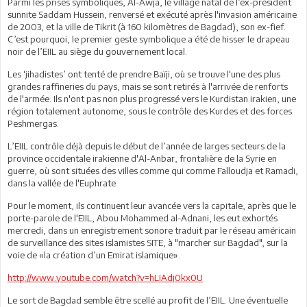
Parmi les prises symboliques, Al-Awja, le village natal de l’ex-président
sunnite Saddam Hussein, renversé et exécuté après l'invasion américaine
de 2003, et la ville de Tikrit (à 160 kilomètres de Bagdad), son ex-fief.
C’est pourquoi, le premier geste symbolique a été de hisser le drapeau
noir de l’EIIL au siège du gouvernement local.
Les ‘jihadistes’ ont tenté de prendre Baïji, où se trouve l'une des plus
grandes raffineries du pays, mais se sont retirés à l'arrivée de renforts
de l'armée. Ils n'ont pas non plus progressé vers le Kurdistan irakien, une
région totalement autonome, sous le contrôle des Kurdes et des forces
Peshmergas.
L’EIIL contrôle déjà depuis le début de l’année de larges secteurs de la
province occidentale irakienne d'Al-Anbar, frontalière de la Syrie en
guerre, où sont situées des villes comme qui comme Falloudja et Ramadi,
dans la vallée de l'Euphrate.
Pour le moment, ils continuent leur avancée vers la capitale, après que le
porte-parole de l'EIIL, Abou Mohammed al-Adnani, les eut exhortés
mercredi, dans un enregistrement sonore traduit par le réseau américain
de surveillance des sites islamistes SITE, à "marcher sur Bagdad", sur la
voie de «la création d’un Emirat islamique».
http://www.youtube.com/watch?v=hLIAdj0kx0U
Le sort de Bagdad semble être scellé au profit de l’EIIL. Une éventuelle