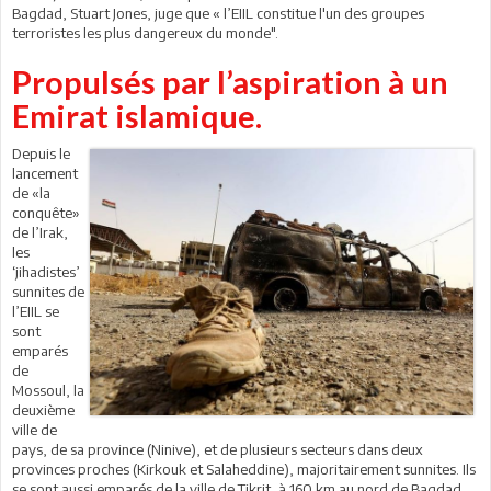
Bagdad, Stuart Jones, juge que « l’EIIL constitue l'un des groupes
terroristes les plus dangereux du monde".
Propulsés par l’aspiration à un
Emirat islamique.
Depuis le
lancement
de «la
conquête»
de l’Irak,
les
‘jihadistes’
sunnites de
l’EIIL se
sont
emparés
de
Mossoul, la
deuxième
ville de
pays, de sa province (Ninive), et de plusieurs secteurs dans deux
provinces proches (Kirkouk et Salaheddine), majoritairement sunnites. Ils
se sont aussi emparés de la ville de Tikrit, à 160 km au nord de Bagdad,