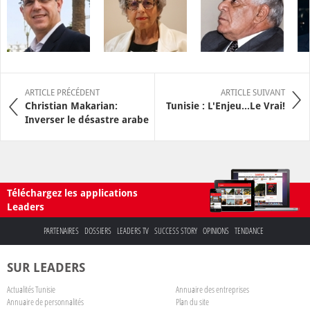
ARTICLE PRÉCÉDENT
ARTICLE SUIVANT
Christian Makarian:
Tunisie : L'Enjeu...Le Vrai!
Inverser le désastre arabe
Téléchargez les applications
Leaders
PARTENAIRES
DOSSIERS
LEADERS TV
SUCCESS STORY
OPINIONS
TENDANCE
SUR LEADERS
Actualités Tunisie
Annuaire des entreprises
Annuaire de personnalités
Plan du site