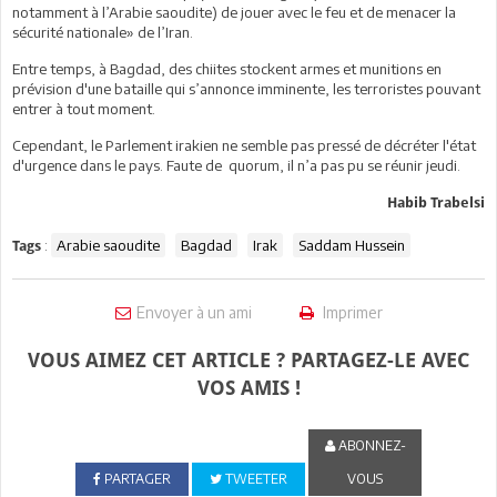
notamment à l’Arabie saoudite) de jouer avec le feu et de menacer la
sécurité nationale» de l’Iran.
Entre temps, à Bagdad, des chiites stockent armes et munitions en
prévision d'une bataille qui s’annonce imminente, les terroristes pouvant
entrer à tout moment.
Cependant, le Parlement irakien ne semble pas pressé de décréter l'état
d'urgence dans le pays. Faute de quorum, il n’a pas pu se réunir jeudi.
Habib Trabelsi
:
Arabie saoudite
Bagdad
Irak
Saddam Hussein
Tags
Envoyer à un ami
Imprimer
VOUS AIMEZ CET ARTICLE ? PARTAGEZ-LE AVEC
VOS AMIS !
ABONNEZ-
PARTAGER
TWEETER
VOUS