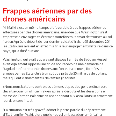
Frappes aériennes par des
drones américains
M. Maliki s’est en même temps dit favorable à des frappes aériennes
effectuées par des drones américains, une idée que Washington s’est
empressé d’envisager en écartant toutefois tout envoi de troupes au sol
irakien.Après le départ de leur dernier soldat d’Irak, le 31 décembre 2011,
les Etats-Unis avaient en effet mis fin à leur engagement militaire dans ce
pays, qui a duré huit ans.
Washington, qui avait auparavant dissous l'armée de Saddam Hussein,
avait également opposé une fin de non recevoir à une demande de
Bagdad de fourniture de drones aux forces irakiennes, formées et
armées par les Etats-Unis à un coût de près de 25 milliards de dollars,
mais qui ont visiblement fui devant les jihadistes.
«Nous nous battions contre des démons et pas des gens ordinaires»,
devait avouer un officier irakien après la déroute et les désertions en
masse de l’armée irakienne en abandonnant aux assaillants un armement
lourd, encore intact.
"La situation est très grave", admet la porte-parole du département
d'État Jennifer Psaki, alors que le nouvel ambassadeur américain à