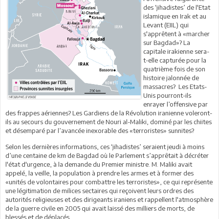
des ‘jihadistes’ de l'Etat
islamique en Irak et au
Levant (EIIL) qui
s'apprêtent à «marcher
sur Bagdad»? La
capitale irakienne sera-
t-elle capturée pour la
quatrième fois de son
histoire jalonnée de
massacres? Les Etats-
Unis pourront-ils
enrayer l’offensive par
des frappes aériennes? Les Gardiens de la Révolution iranienne voleront-
ils au secours du gouvernement de Nouri al-Maliki, dominé par les chiites
et désemparé par l’avancée inexorable des «terroristes» sunnites?
Selon les dernières informations, ces ‘jihadistes’ seraient jeudi à moins
d’une centaine de km de Bagdad où le Parlement s’apprêtait à décréter
l'état d'urgence, à la demande du Premier ministre. M. Maliki avait
appelé, la veille, la population à prendre les armes et à former des
«unités de volontaires pour combattre les terroristes», ce qui représente
une légitimation de milices sectaires qui reçoivent leurs ordres des
autorités religieuses et des dirigeants iraniens et rappellent l'atmosphère
de la guerre civile en 2005 qui avait laissé des milliers de morts, de
blessés et de déplacés.