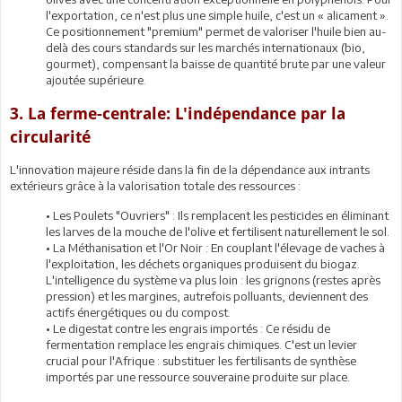
l'exportation, ce n'est plus une simple huile, c'est un « alicament ».
Ce positionnement "premium" permet de valoriser l'huile bien au-
delà des cours standards sur les marchés internationaux (bio,
gourmet), compensant la baisse de quantité brute par une valeur
ajoutée supérieure.
3. La ferme-centrale: L'indépendance par la
circularité
L'innovation majeure réside dans la fin de la dépendance aux intrants
extérieurs grâce à la valorisation totale des ressources :
• Les Poulets "Ouvriers" : Ils remplacent les pesticides en éliminant
les larves de la mouche de l'olive et fertilisent naturellement le sol.
• La Méthanisation et l'Or Noir : En couplant l'élevage de vaches à
l'exploitation, les déchets organiques produisent du biogaz.
L'intelligence du système va plus loin : les grignons (restes après
pression) et les margines, autrefois polluants, deviennent des
actifs énergétiques ou du compost.
• Le digestat contre les engrais importés : Ce résidu de
fermentation remplace les engrais chimiques. C'est un levier
crucial pour l'Afrique : substituer les fertilisants de synthèse
importés par une ressource souveraine produite sur place.