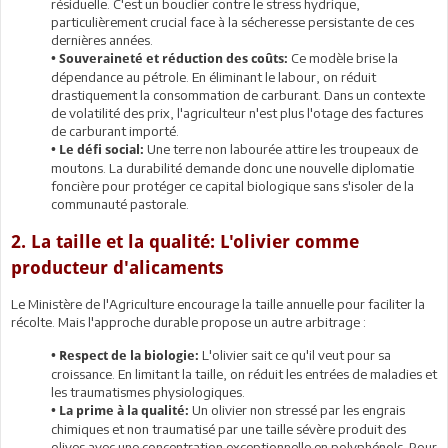
résiduelle. C'est un bouclier contre le stress hydrique,
particulièrement crucial face à la sécheresse persistante de ces
dernières années.
Ce modèle brise la
• Souveraineté et réduction des coûts:
dépendance au pétrole. En éliminant le labour, on réduit
drastiquement la consommation de carburant. Dans un contexte
de volatilité des prix, l'agriculteur n'est plus l'otage des factures
de carburant importé.
Une terre non labourée attire les troupeaux de
• Le défi social:
moutons. La durabilité demande donc une nouvelle diplomatie
foncière pour protéger ce capital biologique sans s'isoler de la
communauté pastorale.
2. La taille et la qualité: L'olivier comme
producteur d'alicaments
Le Ministère de l'Agriculture encourage la taille annuelle pour faciliter la
récolte. Mais l'approche durable propose un autre arbitrage :
L'olivier sait ce qu'il veut pour sa
• Respect de la biologie:
croissance. En limitant la taille, on réduit les entrées de maladies et
les traumatismes physiologiques.
Un olivier non stressé par les engrais
• La prime à la qualité:
chimiques et non traumatisé par une taille sévère produit des
olives avec une concentration exceptionnelle en polyphénols. Pour