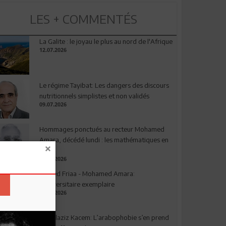
LES + COMMENTÉS
La Galite : le joyau le plus au nord de l'Afrique
12.07.2026
Le régime Tayibat: Les dangers des discours
nutritionnels simplistes et non validés
09.07.2026
Hommages ponctués au recteur Mohamed
Amara, décédé lundi : les mathématiques en
deuil
03.08.2026
Ahmed Friaa - Mohamed Amara:
l’Universitaire exemplaire
04.08.2026
Abdelaziz Kacem: L’arabophobie s’en prend