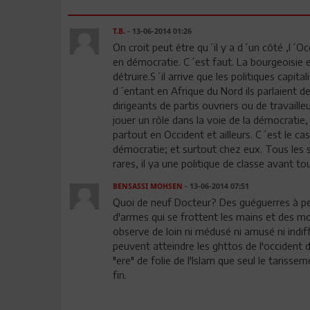
T.B.
- 13-06-2014 01:26
On croit peut être qu´il y a d´un côté ,l´
en démocratie. C´est faut. La bourgeoisie e
détruire.S´il arrive que les politiques capi
d´entant en Afrique du Nord ils parlaient de
dirigeants de partis ouvriers ou de travaill
jouer un rôle dans la voie de la démocratie
partout en Occident et ailleurs. C´est le c
démocratie; et surtout chez eux. Tous les 
rares, il ya une politique de classe avant t
BENSASSI MOHSEN
- 13-06-2014 07:51
Quoi de neuf Docteur? Des guéguerres à p
d'armes qui se frottent les mains et des mo
observe de loin ni médusé ni amusé ni indiff
peuvent atteindre les ghttos de l'occident 
"ere" de folie de l'Islam que seul le tarisse
fin.