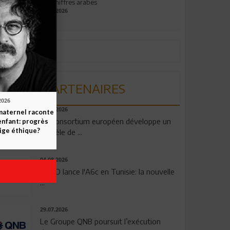
aux chiffres arabes
09.07.2026
PARTENAIRES
2026
06.08.2026
maternel raconte
Un consortium européen développe un
enfant: progrès
ige éthique?
modèle de ...
04.08.2026
OPPO lance l'A6c en Tunisie: la nouvelle
...
29.07.2026
Le Groupe QNB poursuit l’exécution