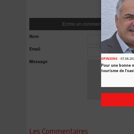
Ecrire un commentaire
Nom
Email
OPINIONS
- 07.08.20
Message
Pour une bonne 
tourisme de l’oas
Les Commentaires