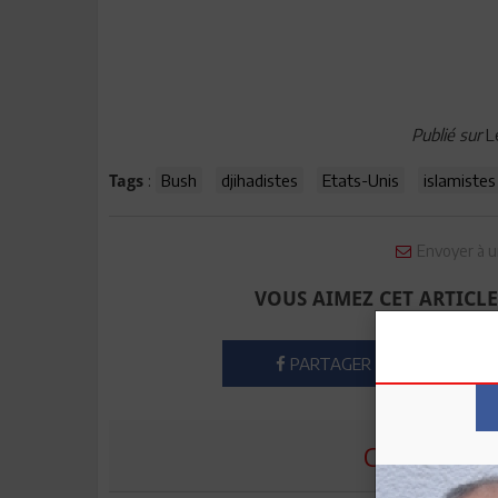
Publié sur
L
:
Bush
djihadistes
Etats-Unis
islamistes
Tags
Envoyer à u
VOUS AIMEZ CET ARTICLE
PARTAGER
COMMENTE