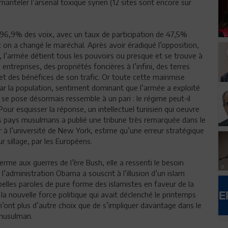
émanteler l’arsenal toxique syrien (12 sites sont encore sur
 (96,9% des voix, avec un taux de participation de 47,5%
 on a changé le maréchal. Après avoir éradiqué l’opposition,
 l’armée détient tous les pouvoirs ou presque et se trouve à
ntreprises, des propriétés foncières à l’infini, des terres
et des bénéfices de son trafic. Or toute cette mainmise
par la population, sentiment dominant que l’armée a exploité
e pose désormais ressemble à un pari : le régime peut-il
Pour esquisser la réponse, un intellectuel tunisien qui oeuvre
les pays musulmans a publié une tribune très remarquée dans le
ur à l’université de New York, estime qu’une erreur stratégique
 sillage, par les Européens.
rme aux guerres de l’ère Bush, elle a ressenti le besoin
l’administration Obama a souscrit à l’illusion d’un islam
belles paroles de pure forme des islamistes en faveur de la
 la nouvelle force politique qui avait déclenché le printemps
’ont plus d’autre choix que de s’impliquer davantage dans le
 musulman.