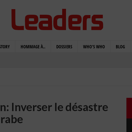
STORY
HOMMAGE À..
DOSSIERS
WHO'S WHO
BLOG
: Inverser le désastre
arabe