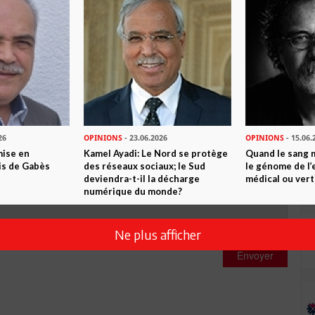
2
Commentaires
Commenter
26
OPINIONS
- 23.06.2026
OPINIONS
- 15.06.
mise en
Kamel Ayadi: Le Nord se protège
Quand le sang 
is de Gabès
des réseaux sociaux; le Sud
le génome de l’
deviendra-t-il la décharge
médical ou vert
numérique du monde?
Ne plus afficher
Envoyer