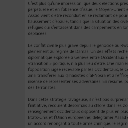
C’est plus qu’une impression, que deux élections prés
perpétuelle et en l’absence d’issue, le Moyen-Orient es
Assad vient d’être reconduit en se réclamant de pour
haussement d’épaule, tandis que la situation des civils
réfugiés qui s’entassent dans des campements en Jord
déplacées.
Le conflit civil le plus grave depuis le génocide au R
pleinement au régime de Damas. Un des effets recher
diplomatique explorée à Genève entre Occidentaux et R
«transition » politique, n’a plus lieu d’être. Une maniè
l’opposition jugée recevable par les Occidentaux, le Co
ainsi transférer aux djihadistes d’al-Nosra et à l’effro
insensé de représenter ses adversaires. En résumé, pou
des terroristes.
Dans cette stratégie ravageuse, il n’est pas surpren
l’initiative, recourent désormais au chlore dans les zo
renseignement occidentaux disposent de plus en plus 
Etats-Unis et l’Union européenne; délégitimer Assad e
un accord renonçant à toute arme chimique, le régime