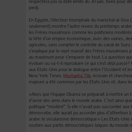
respectera pas la date limite du 30 juin, fixée pour d
pied).
En Egypte, l’élection triomphale du maréchal al-Sissi
seulement) montre l’autre revers du printemps arabe:
les Frères musulmans comme les politiciens modérés,
la tête d’un empire économique, avec des usines, des e
agricoles, sans compter le contrôle du canal de Suez 
s’explique par le rejet massif des Frères musulmans 
au maximum pour s’emparer de tout. La question qui s
évoluer ou va-t-il reproduire ce qui s’est déjà passé? 
aux Etats-Unis pour le dialogue entre l’Occident et 
New York Times.
Mustapha Tlili
, écrivain et cherche
majeure a été commise par les Etats-Unis et, dans leur
«Alors que l’équipe Obama se préparait à mettre un te
d’avoir des amis dans le monde arabe. C’est ainsi que 
politique “modéré”. Si elle n’avait pas succombé aux 
démocratie, elle aurait pu accorder plus d’attention à
arabe: le sécularisme démocratique.» Les Etats-Unis n
soutien aux partis démocratiques laïques du monde