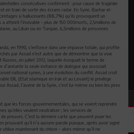
identielles consécutives confirment : pour cause de tragédie
t en train de sortir des écrans radar. En Syrie, Bachar el-
centages si hallucinants (88,7%) qu’ils provoquent un
 a atteint l’invivable – plus de 150 000morts, 2,5millions de
anie, au Liban ou en Turquie, 6,5millions de personnes
wanda, en 1990, s’enfonce dans une impasse totale, qui profite
chés par Assad n’est autre que de démontrer que la voie
usses, en juillet 2012, laquelle évoquait le terme de
re d’anéantir la seule instance de dialogue qui associait
nseil national syrien, à une évolution du conflit. Assad croit
yable EIIL (Etat islamique en Irak et au Levant) le privilège
r Assad, l’avenir de la Syrie, c’est lui-même ou bien les pires
ant que les forces gouvernementales, qui se voient reprendre
nes qu’elles veulent neutraliser ; les services de
de preuves. C’est la dernière carte que peuvent jouer les
n prouvant qu’il n’a aucune parole puisque, après avoir signé
 utilise maintenant du chlore – alors même qu’il ne