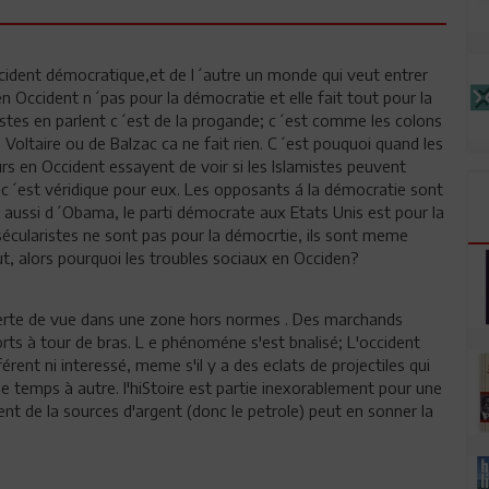
Occident démocratique,et de l´autre un monde qui veut entrer
n Occident n´pas pour la démocratie et elle fait tout pour la
talistes en parlent c´est de la progande; c´est comme les colons
 Voltaire ou de Balzac ca ne fait rien. C´est pouquoi quand les
eurs en Occident essayent de voir si les Islamistes peuvent
, c´est véridique pour eux. Les opposants á la démocratie sont
as aussi d´Obama, le parti démocrate aux Etats Unis est pour la
sécularistes ne sont pas pour la démocrtie, ils sont meme
out, alors pourquoi les troubles sociaux en Occiden?
erte de vue dans une zone hors normes . Des marchands
rts à tour de bras. L e phénoméne s'est bnalisé; L'occident
érent ni interessé, meme s'il y a des eclats de projectiles qui
de temps à autre. l'hiStoire est partie inexorablement pour une
ment de la sources d'argent (donc le petrole) peut en sonner la