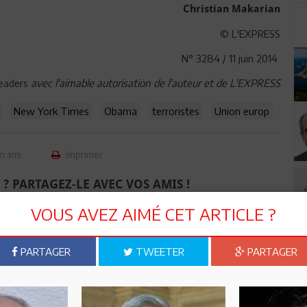
Christian Makarian
© L'EXPRESS
N° 3284 / 11 juin 2014
eaders
avec l'aimable autorisation de l'auteur et de L'EXPRESS
New York Times
Obama
terroristes
Union europ
n ami
Imprimer
 ? PARTAGEZ-LE AVEC VOS AMIS !
VOUS AVEZ AIMÉ CET ARTICLE ?
TWEETER
ABONNEZ-VOUS
PARTAGER
TWEETER
PARTAGER
R CET ARTICLE