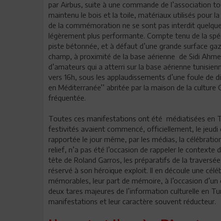
par Airbus, suite à une commande de l’association toul
maintenu le bois et la toile, matériaux utilisés pour l
de la commémoration ne se sont pas interdit quelq
légèrement plus performante. Compte tenu de la spécif
piste bétonnée, et à défaut d’une grande surface ga
champ, à proximité de la base aérienne de Sidi Ahmed
d’amateurs qui a atterri sur la base aérienne tunisie
vers 16h, sous les applaudissements d’une foule de di
en Méditerranée’’ abritée par la maison de la culture C
fréquentée.
Toutes ces manifestations ont été médiatisées en T
festivités avaient commencé, officiellement, le jeu
rapportée le jour même, par les médias, la célébrati
relief, n’a pas été l’occasion de rappeler le contexte 
tête de Roland Garros, les préparatifs de la traversée, 
réservé à son héroïque exploit. Il en découle une céléb
mémorables, leur part de mémoire, à l’occasion d’un 
deux tares majeures de l’information culturelle en Tu
manifestations et leur caractère souvent réducteur.