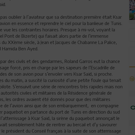
aïd.
as oublier à l’aviateur que sa destination première était Ksar
avion en essence et reprendre le ciel pour la banlieue de Tunis.
 de vue les contraintes horaires. Presque à mi-vol, voyant la
tuel Pont de Bizerte) qui faisait alors partie de l’immense
 du XXème siècle, à Jean et Jacques de Chabanne La Palice,
al Hamida Ben Ayed.
t par des civils et des gendarmes, Roland Garros eut la chance
age forcé, pris en charge par les sapeurs de l’Escadrille de
es de son avion pour s’envoler vers Ksar Saïd, si proche.
es du matin, a suscité la curiosité d’une petite foule qui tenait
pilote. S’ensuivit une série de rencontres très rapides mais non
utorités civiles et militaires de la Résidence générale de
ps, les ordres avaient été donnés pour que des militaires
age de l’avion ainsi que de son embarquement, en compagnie
er paquebot en partance du port de Tunis en direction du sud
 l’atterrissage à Ksar Saïd, la sirène du paquebot annonçait le
ait sensiblement hâte de rentrer au bercail et d’y savourer
 le président du Conseil français à la suite de son atterrissage