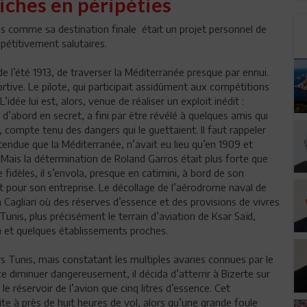
riches en péripéties
is comme sa destination finale était un projet personnel de
pétitivement salutaires.
de l’été 1913, de traverser la Méditerranée presque par ennui.
rtive. Le pilote, qui participait assidûment aux compétitions
dée lui est, alors, venue de réaliser un exploit inédit :
d’abord en secret, a fini par être révélé à quelques amis qui
, compte tenu des dangers qui le guettaient. Il faut rappeler
endue que la Méditerranée, n’avait eu lieu qu’en 1909 et
Mais la détermination de Roland Garros était plus forte que
fidèles, il s’envola, presque en catimini, à bord de son
nt pour son entreprise. Le décollage de l’aérodrome naval de
 Cagliari où des réserves d’essence et des provisions de vivres
 Tunis, plus précisément le terrain d’aviation de Ksar Saïd,
et quelques établissements proches.
ers Tunis, mais constatant les multiples avaries connues par le
 diminuer dangereusement, il décida d’atterrir à Bizerte sur
e réservoir de l’avion que cinq litres d’essence. Cet
uite à près de huit heures de vol, alors qu’une grande foule