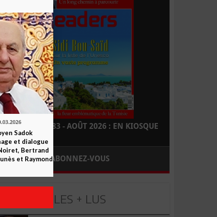
0.03.2026
LEADERS N° 183 - AOÛT 2026 : EN KIOSQUE
yen Sadok
nage et dialogue
Noiret, Bertrand
ABONNEZ-VOUS
 Funès et Raymond
LES + LUS