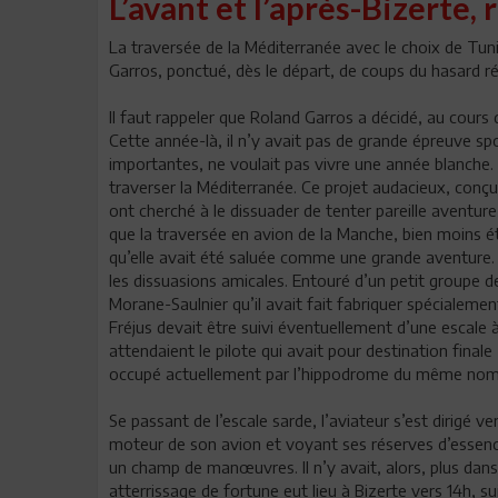
L’avant et l’après-Bizerte, 
La traversée de la Méditerranée avec le choix de Tun
Garros, ponctué, dès le départ, de coups du hasard ré
Il faut rappeler que Roland Garros a décidé, au cours 
Cette année-là, il n’y avait pas de grande épreuve spo
importantes, ne voulait pas vivre une année blanche. L’i
traverser la Méditerranée. Ce projet audacieux, conçu 
ont cherché à le dissuader de tenter pareille aventure
que la traversée en avion de la Manche, bien moins ét
qu’elle avait été saluée comme une grande aventure. 
les dissuasions amicales. Entouré d’un petit groupe de 
Morane-Saulnier qu’il avait fait fabriquer spécialeme
Fréjus devait être suivi éventuellement d’une escale à
attendaient le pilote qui avait pour destination finale
occupé actuellement par l’hippodrome du même nom 
Se passant de l’escale sarde, l’aviateur s’est dirigé v
moteur de son avion et voyant ses réserves d’essence
un champ de manœuvres. Il n’y avait, alors, plus dans l
atterrissage de fortune eut lieu à Bizerte vers 14h, s