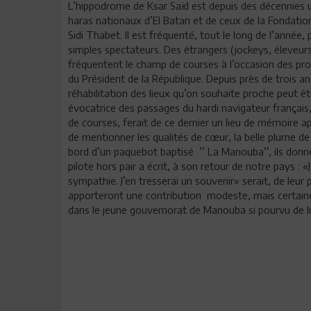
L’hippodrome de Ksar Saïd est depuis des décennies u
haras nationaux d’El Batan et de ceux de la Fondatio
Sidi Thabet. Il est fréquenté, tout le long de l’année
simples spectateurs. Des étrangers (jockeys, éleveur
fréquentent le champ de courses à l’occasion des pr
du Président de la République. Depuis près de trois ans
réhabilitation des lieux qu’on souhaite proche peut êt
évocatrice des passages du hardi navigateur français, 
de courses, ferait de ce dernier un lieu de mémoire a
de mentionner les qualités de cœur, la belle plume d
bord d’un paquebot baptisé ’’ La Manouba’’, ils donn
pilote hors pair a écrit, à son retour de notre pays : «J
sympathie. J’en tresserai un souvenir» serait, de leur 
apporteront une contribution modeste, mais certainem
dans le jeune gouvernorat de Manouba si pourvu de l