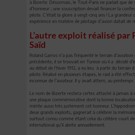
à Bizerte. Désormais, le Tout-Paris ne parlait que de 
d’honneur ; une souscription devait financer la conf
pilote. C’était la gloire à vingt-cinq ans ! La grande
expérience en matière de pilotage d’avion datait de 
L’autre exploit réalisé par
Saïd
Roland Garros n’a pas fréquenté le terrain d’aviation
précédente, il se trouvait en Tunisie où il a décidé 
au début de l’hiver 1912, a eu lieu à partir du terrain
pilote. Réalisé en plusieurs étapes, le raid a été effe
inconnue de l’aviateur. Il y avait atterri, au printemps
Le nom de Bizerte restera certes attaché à jamais à c
une plaque commémorative dont la bonne localisation 
mérite aussi très justement cet honneur. L’hippodrome 
deux grands exploits, gagnerait à célébrer la mémoir
surtout connu comme étant celui du célèbre court de 
international qu’il abrite annuellement.