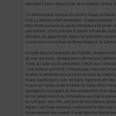
attendait l’avion, depuis la fin de la matinée, à Ksar S
Le dénouement heureux du vol très risqué ne faisait p
Saïd. La décision était immédiate : réapprovisionner l’
Mais l’enthousiasme du pilote intrépide lui fit perdre
nuit tomber, il fut contraint d’atterrir à Protville (ac
domaine qui appartenait, depuis les premières années
successeurs en ces lieux du Baron Bogo et du Génér
Accueilli dans la campagne de Protville, en pleine nui
de voir son avion, quelque peu malmené par l’atterriss
Tunis. A l’aube du 24 septembre, il était aux command
Tout matinal qu’il était, l’atterrissage, vers sept heur
à saluer la détermination à toute épreuve du vaillant 
moins significatives avec de hauts représentants des a
France en Tunisie et de la Mairie de Tunis. Entre-tem
spécialistes s’occupent du démantèlement et du pli
de son pilote à bord du «Manouba» qui était le premi
de la France. Vers 10h, soit près de trois heures après
départ. Une foule immense ovationnait le héros qui av
modestement son exploit. Il avait déjà été félicité par