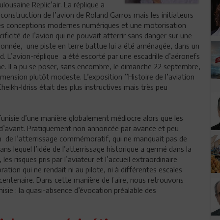
ousaine Replic’air. La réplique a
a construction de l’avion de Roland Garros mais les initiateurs
ues conceptions modernes numériques et une motorisation
icité de l’avion qui ne pouvait atterrir sans danger sur une
zonnée, une piste en terre battue lui a été aménagée, dans un
. L’avion-réplique a été escorté par une escadrille d’aéronefs
nne. Il a pu se poser, sans encombre, le dimanche 22 septembre,
mension plutôt modeste. L’exposition ’’Histoire de l’aviation
heikh-Idriss était des plus instructives mais très peu
unisie d’une manière globalement médiocre alors que les
di d’avant. Pratiquement non annoncée par avance et peu
on de l’atterrissage commémoratif, qui ne manquait pas de
dans lequel l’idée de l’atterrissage historique a germé dans la
les risques pris par l’aviateur et l’accueil extraordinaire
ration qui ne rendait ni au pilote, ni à différentes escales
centenaire. Dans cette manière de faire, nous retrouvons
nisie : la quasi-absence d’évocation préalable des