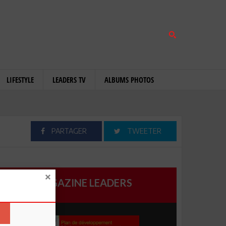
LIFESTYLE
LEADERS TV
ALBUMS PHOTOS
PARTAGER
TWEETER
MAGAZINE LEADERS