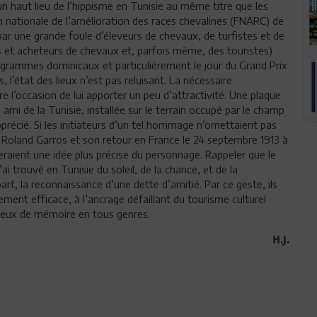
n haut lieu de l’hippisme en Tunisie au même titre que les
n nationale de l’amélioration des races chevalines (FNARC) de
, par une grande foule d’éleveurs de chevaux, de turfistes et de
s et acheteurs de chevaux et, parfois même, des touristes)
ogrammes dominicaux et particulièrement le jour du Grand Prix
, l’état des lieux n’est pas reluisant. La nécessaire
re l’occasion de lui apporter un peu d’attractivité. Une plaque
ami de la Tunisie, installée sur le terrain occupé par le champ
pprécié. Si les initiateurs d’un tel hommage n’omettaient pas
e Roland Garros et son retour en France le 24 septembre 1913 à
eraient une idée plus précise du personnage. Rappeler que le
’ai trouvé en Tunisie du soleil, de la chance, et de la
part, la reconnaissance d’une dette d’amitié. Par ce geste, ils
ent efficace, à l’ancrage défaillant du tourisme culturel
ieux de mémoire en tous genres.
H.J.