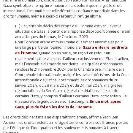
Gaza symbolise une rupture majeure, il a déploré que malgré le droit
international, l’impunité actuelle détruit la confiance mondiale dans les
droits humains, même si ceux-ci restent un refuge ultime.
(...) Le véritable déclin des droits de l’Homme est venu avec la
situation de Gaza, à partir de la réponse disproportionnée d’Israël
aux attaques du Hamas, le 7 octobre 2023.
Pour l’opinion arabe et musulmane quasiment unanime et pour
une large partie de l’opinion mondiale,
Gaza a enterré les droits
e. Quand on en parle, on reçoit en retour un
de l’Homm
ricanement qui ne vise pas d’ailleurs exclusivement l’État israélien,
mais l’ensemble du monde occidental. Malgré les ordonnances
rendues le 21 novembre 2024 par la Chambre préliminaire de la
Cour pénale internationale, malgré les avis et décisions de la Cour
internationale de justice, notamment les ordonnances du 26
janvier 2024, du 28 mars 2024 et du 24 mai 2024, malgré les
dénonciations du Secrétaire général des Nations unies et de
certains Etats, y compris d’ailleurs certains Etats occidentaux, le
massacre et le génocide se sont accomplis.
En un mot, après
Gaza, plus de foi en les droits de l’Homme.
Les droits déclinent mais ne disparaîtront jamais, affirme Yadh Ben
Achour : les droits restent un refuge éternel contre la souffrance, portés
par l’éthique de l’indignation et les soulèvements humains à travers
l’histoire.