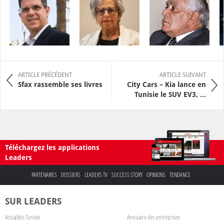
ARTICLE PRÉCÉDENT
ARTICLE SUIVANT
Sfax rassemble ses livres
City Cars – Kia lance en
Tunisie le SUV EV3, ...
Téléchargez les applications
Leaders
PARTENAIRES
DOSSIERS
LEADERS TV
SUCCESS STORY
OPINIONS
TENDANCE
SUR LEADERS
Actualités Tunisie
Annuaire des entreprises