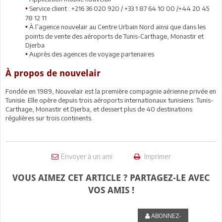
Service client : +216 36 020 920 / +33 1 87 64 10 00 /+44 20 45
•
78 12 11
À l’agence nouvelair au Centre Urbain Nord ainsi que dans les
•
points de vente des aéroports de Tunis-Carthage, Monastir et
Djerba
Auprès des agences de voyage partenaires
•
À propos de nouvelair
Fondée en 1989, Nouvelair est la première compagnie aérienne privée en
Tunisie. Elle opère depuis trois aéroports internationaux tunisiens: Tunis-
Carthage, Monastir et Djerba, et dessert plus de 40 destinations
régulières sur trois continents.
Envoyer à un ami
Imprimer
VOUS AIMEZ CET ARTICLE ? PARTAGEZ-LE AVEC
VOS AMIS !
ABONNEZ-