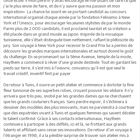
cette école. « Mon père m’y avait encouragé en me disant de faire ce que
j’ai le plus envie de faire, et de n’y suivre que ma passion et mon
inspiration». La chance lui sourit en se portant candidat au concours
international organisé chaque année par la fondation Felissimo à New
York et l’Unesco, pour encourager les jeunes stylistes de par le monde.
Parmi plus de 2.000 candidats, il est proclamé lauréat et sa création a
été placée dans un grand musée au Japon. Inspirée de la mosaïque
tunisienne, elle s’était distinguée bien nettement, raflant le plébiscite du
jury. Son voyage à New York pour recevoir le Grand Prix lui a permis de
découvrir les grandes marques internationales et surtout donné le goût
du challenge. En se promenant sur la 5ème Avenue, temple de la mode,
Haythem a commencé à rêver d’une grande destinée. Tout en gardant les
pieds sur terre, il s’est mis à l’oeuvre, convaincu qu’il est que seul le
travail créatif, inventif finit par payer.
De retour à Tunis, il ouvre un petit atelier et commence à dorloter la fine
fleur tunisoise de ses superbes robes, croyant pouvoir les séduire. Il n’y
arrivera que très peu, snobé par les grandes dames qui ne cherchaient
que les grands couturiers français. Sans perdre espoir, il s’échinera à
dessiner des modèles des plus innovants, mais ne parviendra à courtiser
que des expatriées vivant à Tunis et quelques femmes qui savent déceler
le talent confirmé. Grâce à ses contacts internationaux, Haythem
continuera à participer à des défilés, ici et là, se frottant aux grands
talents et affûtant sans cesse ses innovations. De retour d’un voyage à
l’étranger en 1998, il a la pénible surprise de trouver son atelier mis à