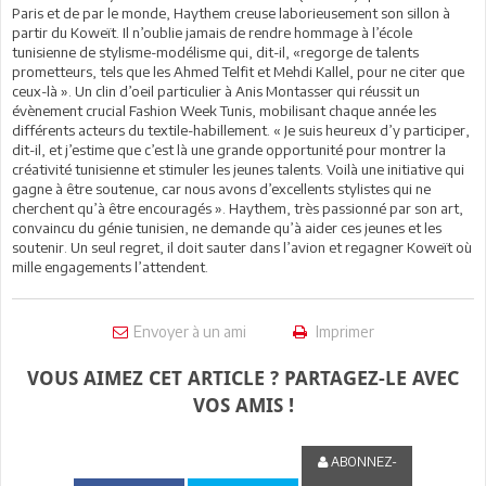
Paris et de par le monde, Haythem creuse laborieusement son sillon à
partir du Koweït. Il n’oublie jamais de rendre hommage à l’école
tunisienne de stylisme-modélisme qui, dit-il, «regorge de talents
prometteurs, tels que les Ahmed Telfit et Mehdi Kallel, pour ne citer que
ceux-là ». Un clin d’oeil particulier à Anis Montasser qui réussit un
évènement crucial Fashion Week Tunis, mobilisant chaque année les
différents acteurs du textile-habillement. « Je suis heureux d’y participer,
dit-il, et j’estime que c’est là une grande opportunité pour montrer la
créativité tunisienne et stimuler les jeunes talents. Voilà une initiative qui
gagne à être soutenue, car nous avons d’excellents stylistes qui ne
cherchent qu’à être encouragés ». Haythem, très passionné par son art,
convaincu du génie tunisien, ne demande qu’à aider ces jeunes et les
soutenir. Un seul regret, il doit sauter dans l’avion et regagner Koweït où
mille engagements l’attendent.
Envoyer à un ami
Imprimer
VOUS AIMEZ CET ARTICLE ? PARTAGEZ-LE AVEC
VOS AMIS !
ABONNEZ-