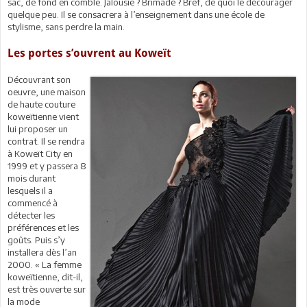
sac, de fond en comble. Jalousie ? Brimade ? Bref, de quoi le décourager
quelque peu. Il se consacrera à l’enseignement dans une école de
stylisme, sans perdre la main.
Les portes s’ouvrent au Koweït
Découvrant son
oeuvre, une maison
de haute couture
koweïtienne vient
lui proposer un
contrat. Il se rendra
à Koweït City en
1999 et y passera 8
mois durant
lesquels il a
commencé à
détecter les
préférences et les
goûts. Puis s’y
installera dès l’an
2000. « La femme
koweïtienne, dit-il,
est très ouverte sur
la mode