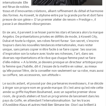
internationale. Elle
est férue de nobles
tissus et d’innovantes créations, alliant raffinement du détail et harmonie
des formes. Au Koweït, le stylisme entre par la grande porte et doit faire
preuve de son génie ». D’un premier atelier de renom « Prestige », il
passe à un deuxième «Bourgeoise».
En six ans, il parvient à se hisser parmi les stars et lancera alors la marque
Angelos. De présentations privées en défilés de mode, à Koweït City,
Dubaï et toute la région, ses robes feront fureur. Son secret, s’inscrire
toujours dans les nouvelles tendances internationales, mais rester
unique, sans jamais copier ni être facile à se faire copier. Ses sources
d’inspiration son la nature avec toute ses richesses, l’art, dans ses
diverses représentations et le rêve que chaque femme peut se faire
d’elle-même. « A la limite, je deviens presque un directeur artistique pour
la femme que j’habille, dit-il. J’essaie de la mettre en valeur, au mieux
qu’elle puisse l’être, de la conseiller non seulement sur sa robe, mais aussi
sa coiffure, ses accessoires, son attitude ».
Le succès aidant, et poussé par des partenaires investisseurs, il se décide
à ériger son propre nom en grande marque. Et c’est ainsi qu’est née cette
année sa griffe Haythem Bouhamed, avec un superbe premier show
room, de grands ateliers et tout un programme de lancement dans les
pays du Golfe, en attendant l’internationalisation. Sur les traces
d’Azeddine Alaya et autres Hedi Ben Slimane (ex- Dior) qui brillent à