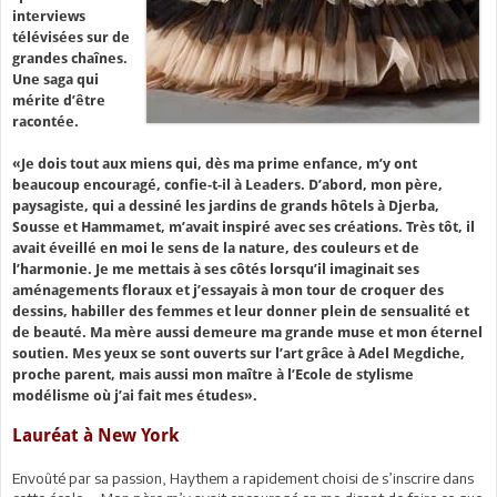
interviews
télévisées sur de
grandes chaînes.
Une saga qui
mérite d’être
racontée.
«Je dois tout aux miens qui, dès ma prime enfance, m’y ont
beaucoup encouragé, confie-t-il à Leaders. D’abord, mon père,
paysagiste, qui a dessiné les jardins de grands hôtels à Djerba,
Sousse et Hammamet, m’avait inspiré avec ses créations. Très tôt, il
avait éveillé en moi le sens de la nature, des couleurs et de
l’harmonie. Je me mettais à ses côtés lorsqu’il imaginait ses
aménagements floraux et j’essayais à mon tour de croquer des
dessins, habiller des femmes et leur donner plein de sensualité et
de beauté. Ma mère aussi demeure ma grande muse et mon éternel
soutien. Mes yeux se sont ouverts sur l’art grâce à Adel Megdiche,
proche parent, mais aussi mon maître à l’Ecole de stylisme
modélisme où j’ai fait mes études».
Lauréat à New York
Envoûté par sa passion, Haythem a rapidement choisi de s’inscrire dans