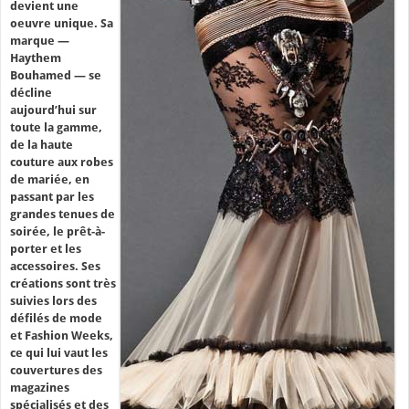
devient une
oeuvre unique. Sa
marque —
Haythem
Bouhamed — se
décline
aujourd’hui sur
toute la gamme,
de la haute
couture aux robes
de mariée, en
passant par les
grandes tenues de
soirée, le prêt-à-
porter et les
accessoires. Ses
créations sont très
suivies lors des
défilés de mode
et Fashion Weeks,
ce qui lui vaut les
couvertures des
magazines
spécialisés et des