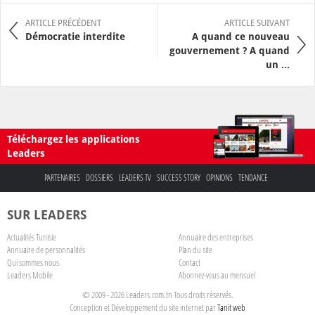
ARTICLE PRÉCÉDENT
ARTICLE SUIVANT
Démocratie interdite
A quand ce nouveau
gouvernement ? A quand
un ...
Téléchargez les applications
Leaders
PARTENAIRES
DOSSIERS
LEADERS TV
SUCCESS STORY
OPINIONS
TENDANCE
SUR LEADERS
Actualités Tunisie
Annuaire des entreprises
Annuaire de personnalités
Plan du site
Qui sommes nous
Contact
Leaders Mobile
Abonnez-vous au mensuel
© 2009 - 2026 Leaders.com.tn Tous droits réservés.
Conception et Développement du site internet par
Tanit web