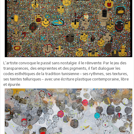
L’artiste convoque le passé sans nostalgie: il le réinvente. Par le jeu des
transparences, des empreintes et des pigments, il fait dialoguer les
codes esthétiques de la tradition tunisienne – ses rythmes, ses textures,
ses teintes telluriques – avec une écriture plastique contemporaine, libre
et épurée.