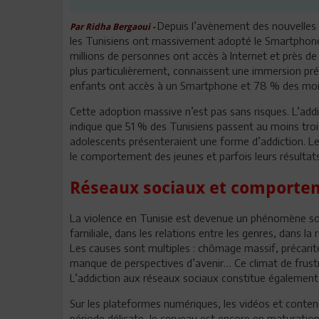
Depuis l’avènement des nouvelles 
Par Ridha Bergaoui -
les Tunisiens ont massivement adopté le Smartphone, 
millions de personnes ont accès à Internet et près de
plus particulièrement, connaissent une immersion pré
enfants ont accès à un Smartphone et 78 % des moins 
Cette adoption massive n’est pas sans risques. L’add
indique que 51 % des Tunisiens passent au moins trois
adolescents présenteraient une forme d’addiction. Le
le comportement des jeunes et parfois leurs résultats
Réseaux sociaux et comportem
La violence en Tunisie est devenue un phénomène socia
familiale, dans les relations entre les genres, dans la
Les causes sont multiples : chômage massif, précarité,
manque de perspectives d’avenir… Ce climat de frust
L’addiction aux réseaux sociaux constitue également
Sur les plateformes numériques, les vidéos et conten
période délicate, le cerveau est encore en maturation 