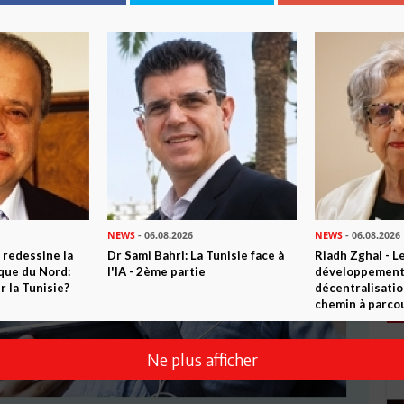
NEWS
- 06.08.2026
NEWS
- 06.08.2026
 redessine la
Dr Sami Bahri: La Tunisie face à
Riadh Zghal - L
ique du Nord:
l'IA - 2ème partie
développement:
 la Tunisie?
décentralisatio
chemin à parcou
Ne plus afficher