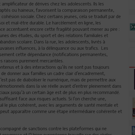
mplificateur de dérives chez les adolescents. Ils les
aptés ou haineux, favorisent la comparaison permanente,
ohésion sociale. Chez certains jeunes, cela se traduit par de
soi et mal-être durable. Le harcèlement en ligne, les
ence accentuent encore cette fragilité pouvant mener au pire :
unes des études, du sport et des relations familiales et
abandon scolaire. Dans la rue, les adolescents, livrés à
uvaises influences, à la délinquance ou aux trafics. Les
sement cette dépendance (notifications permanentes,
s raisons purement mercantiles.
ontenus et à des interactions qu’ils ne sont pas toujours
 de donner aux familles un cadre clair d’encadrement,
n’est pas de diaboliser le numérique, mais de permettre aux
 émotionnels dans la vie réelle avant d’entrer pleinement dans
sociaux jusqu’à un certain âge est de plus en plus recommandé.
uffisant face aux risques actuels. Si l’on cherche une,
seuil le plus cohérent, avec les arguments de santé mentale et
 peut apparaître comme une étape intermédiaire cohérente et
 accompagné de sanctions contre les plateformes qui ne
at progresse et l’Union européenne travaille sur des règles