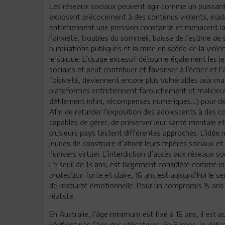
Les réseaux sociaux peuvent agir comme un puissant a
exposent précocement à des contenus violents, inad
entretiennent une pression constante et menacent la c
l’anxiété, troubles du sommeil, baisse de l’estime de 
humiliations publiques et la mise en scène de la viol
le suicide. L’usage excessif détourne également les je
sociales et peut contribuer et favoriser à l’échec et l’
l’oisiveté, deviennent encore plus vulnérables aux ma
plateformes entretiennent farouchement et malicieu
défilement infini, récompenses numériques…) pour de
Afin de retarder l’exposition des adolescents à des c
capables de gérer, de préserver leur santé mentale et
plusieurs pays testent différentes approches. L’idée 
jeunes de construire d’abord leurs repères sociaux et
l’univers virtuel. L’interdiction d’accès aux réseaux 
Le seuil de 13 ans, est largement considéré comme ins
protection forte et claire, 16 ans est aujourd’hui le 
de maturité émotionnelle. Pour un compromis 15 ans
réaliste.
En Australie, l’âge minimum est fixé à 16 ans, il est
vérifient pas l’âge des utilisateurs. En Europe, le déb