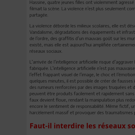
Hassine, quatre jeunes filles ont violemment agress
filmait la scène. La violence n’est plus seulement co
partagée.
La violence déborde les milieux scolaires, elle est déso
Vandalisme, dégradations des équipements et infrast
de l’ordre, des graffitis d’un mauvais goût sur les m
existé, mais elle est aujourd’hui amplifiée certainemen
réseaux sociaux.
L’arrivée de l’intelligence artificielle risque d’aggrave
fabriquée. L’intelligence artificielle n’est pas mauva
l’effet frappant visuel de l’image, le choc et l’émotio
quelques minutes, il est possible de créer de fausse
des rumeurs renforcées par des images truquées et
peuvent être produits facilement et rapidement sans c
faux devient floue, rendant la manipulation plus redo
encore le sentiment de responsabilité. Même fictif, u
harcèlement massif et provoquer des traumatismes p
Faut-il interdire les réseaux 