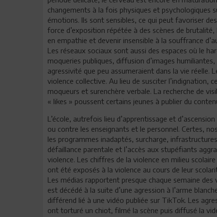
changements à la fois physiques et psychologiques su
émotions. Ils sont sensibles, ce qui peut favoriser d
force d’exposition répétée à des scènes de brutalité,
en empathie et devenir insensible à la souffrance d’a
Les réseaux sociaux sont aussi des espaces où le harcè
moqueries publiques, diffusion d’images humiliantes
agressivité que peu assumeraient dans la vie réelle
violence collective. Au lieu de susciter l’indignation
moqueurs et surenchère verbale. La recherche de visib
« likes » poussent certains jeunes à publier du conte
L’école, autrefois lieu d’apprentissage et d’ascension
ou contre les enseignants et le personnel. Certes, 
les programmes inadaptés, surcharge, infrastructures 
défaillance parentale et l’accès aux stupéfiants aggrave
violence. Les chiffres de la violence en milieu scolai
ont été exposés à la violence au cours de leur scolari
Les médias rapportent presque chaque semaine des vi
est décédé à la suite d’une agression à l’arme blanch
différend lié à une vidéo publiée sur TikTok. Les agres
ont torturé un chiot, filmé la scène puis diffusé la v