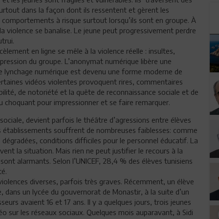
rtout dans la façon dont ils ressentent et gèrent les
es comportements à risque surtout lorsqu’ils sont en groupe. À
 la violence se banalise. Le jeune peut progressivement perdre
utrui.
lement en ligne se mêle à la violence réelle : insultes,
, pression du groupe. L’anonymat numérique libère une
. Le lynchage numérique est devenu une forme moderne de
, certaines vidéos violentes provoquent rires, commentaires
ilité, de notoriété et la quête de reconnaissance sociale et de
nu choquant pour impressionner et se faire remarquer.
 sociale, devient parfois le théâtre d’agressions entre élèves
nos établissements souffrent de nombreuses faiblesses: comme
dégradées, conditions difficiles pour le personnel éducatif. La
nt la situation. Mais rien ne peut justifier le recours à la
re sont alarmants. Selon l’UNICEF, 28,4 % des élèves tunisiens
té.
olences diverses, parfois très graves. Récemment, un élève
e, dans un lycée du gouvernorat de Monastir, à la suite d’un
seurs avaient 16 et 17 ans. Il y a quelques jours, trois jeunes
idéo sur les réseaux sociaux. Quelques mois auparavant, à Sidi