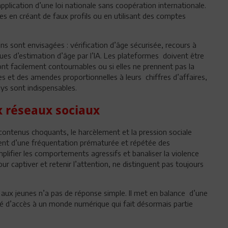
pplication d’une loi nationale sans coopération internationale.
les en créant de faux profils ou en utilisant des comptes
ons sont envisagées : vérification d’âge sécurisée, recours à
ues d’estimation d’âge par l’IA. Les plateformes doivent être
t facilement contournables ou si elles ne prennent pas la
ces et des amendes proportionnelles à leurs chiffres d’affaires,
ys sont indispensables.
x réseaux sociaux
 contenus choquants, le harcèlement et la pression sociale
ltent d’une fréquentation prématurée et répétée des
lifier les comportements agressifs et banaliser la violence
r captiver et retenir l’attention, ne distinguent pas toujours
 aux jeunes n’a pas de réponse simple. Il met en balance d’une
erté d’accès à un monde numérique qui fait désormais partie