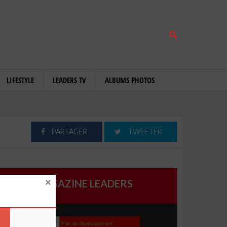
LIFESTYLE
LEADERS TV
ALBUMS PHOTOS
PARTAGER
TWEETER
MAGAZINE LEADERS