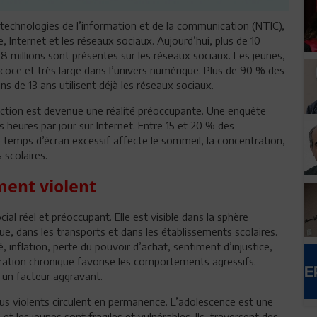
technologies de l’information et de la communication (NTIC),
Internet et les réseaux sociaux. Aujourd’hui, plus de 10
 8 millions sont présentes sur les réseaux sociaux. Les jeunes,
coce et très large dans l’univers numérique. Plus de 90 % des
de 13 ans utilisent déjà les réseaux sociaux.
iction est devenue une réalité préoccupante. Une enquête
 heures par jour sur Internet. Entre 15 et 20 % des
 temps d’écran excessif affecte le sommeil, la concentration,
 scolaires.
ent violent
l réel et préoccupant. Elle est visible dans la sphère
 rue, dans les transports et dans les établissements scolaires.
 inflation, perte du pouvoir d’achat, sentiment d’injustice,
ration chronique favorise les comportements agressifs.
 un facteur aggravant.
us violents circulent en permanence. L’adolescence est une
et les jeunes sont fragiles et vulnérables. Ils traversent des