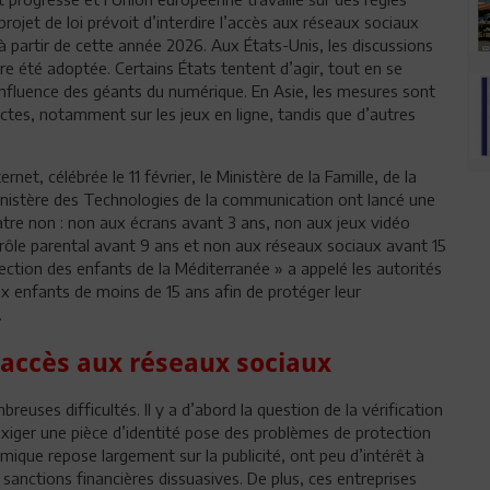
jet de loi prévoit d’interdire l’accès aux réseaux sociaux
 partir de cette année 2026. Aux États-Unis, les discussions
re été adoptée. Certains États tentent d’agir, tout en se
’influence des géants du numérique. En Asie, les mesures sont
ictes, notamment sur les jeux en ligne, tandis que d’autres
rnet, célébrée le 11 février, le Ministère de la Famille, de la
nistère des Technologies de la communication ont lancé une
uatre non : non aux écrans avant 3 ans, non aux jeux vidéo
ntrôle parental avant 9 ans et non aux réseaux sociaux avant 15
ection des enfants de la Méditerranée » a appelé les autorités
ux enfants de moins de 15 ans afin de protéger leur
.
d’accès aux réseaux sociaux
euses difficultés. Il y a d’abord la question de la vérification
 exiger une pièce d’identité pose des problèmes de protection
que repose largement sur la publicité, ont peu d’intérêt à
 sanctions financières dissuasives. De plus, ces entreprises