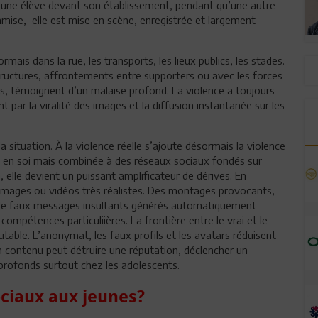
é une élève devant son établissement, pendant qu’une autre
mmise, elle est mise en scène, enregistrée et largement
rmais dans la rue, les transports, les lieux publics, les stades.
ructures, affrontements entre supporters ou avec les forces
urs, témoignent d’un malaise profond. La violence a toujours
t par la viralité des images et la diffusion instantanée sur les
r la situation. À la violence réelle s’ajoute désormais la violence
ise en soi mais combinée à des réseaux sociaux fondés sur
n, elle devient un puissant amplificateur de dérives. En
s images ou vidéos très réalistes. Des montages provocants,
 de faux messages insultants générés automatiquement
ompétences particuliières. La frontière entre le vrai et le
utable. L’anonymat, les faux profils et les avatars réduisent
n contenu peut détruire une réputation, déclencher un
rofonds surtout chez les adolescents.
sociaux aux jeunes?