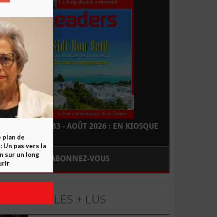
LEADERS N° 183 - AOÛT 2026 : EN KIOSQUE
e plan de
 Un pas vers la
n sur un long
ABONNEZ-VOUS
rir
LES + LUS