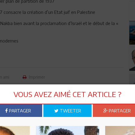
mier plan de partition de 1937
consacre la création d’un Etat juif en Palestine
kba bien avant la proclamation d’Israël et le début de la «
s modernes
n ami
Imprimer
 ? PARTAGEZ-LE AVEC VOS AMIS !
VOUS AVEZ AIMÉ CET ARTICLE ?
TWEETER
ABONNEZ-VOUS
PARTAGER
TWEETER
PARTAGER
R CET ARTICLE