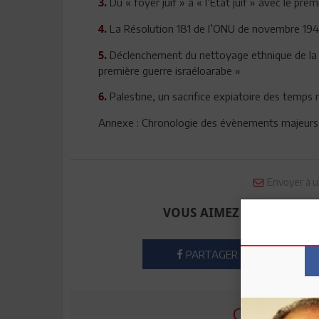
Du « foyer juif » à « l’Etat juif » avec le pre
3.
La Résolution 181 de l’ONU de novembre 1947 
4.
Déclenchement du nettoyage ethnique de la Na
5.
première guerre israéloarabe »
Palestine, un sacrifice expiatoire des temp
6.
Annexe : Chronologie des évènements majeurs
Envoyer à u
VOUS AIMEZ CET ARTICLE
PARTAGER
COMMENTE