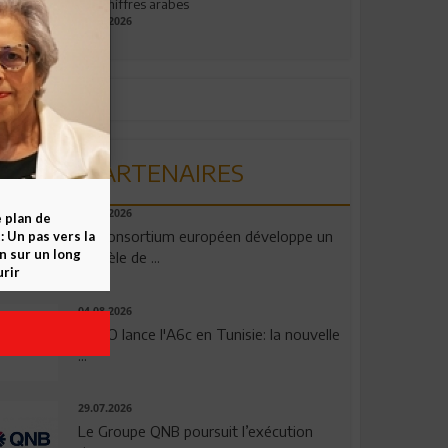
aux chiffres arabes
09.07.2026
PARTENAIRES
06.08.2026
e plan de
Un consortium européen développe un
 Un pas vers la
n sur un long
modèle de ...
rir
04.08.2026
OPPO lance l'A6c en Tunisie: la nouvelle
...
29.07.2026
Le Groupe QNB poursuit l’exécution