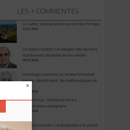
LES + COMMENTÉS
La Galite : le joyau le plus au nord de l'Afrique
12.07.2026
Le régime Tayibat: Les dangers des discours
nutritionnels simplistes et non validés
09.07.2026
Hommages ponctués au recteur Mohamed
Amara, décédé lundi : les mathématiques en
deuil
03.08.2026
Ahmed Friaa - Mohamed Amara:
l’Universitaire exemplaire
04.08.2026
Abdelaziz Kacem: L’arabophobie s’en prend