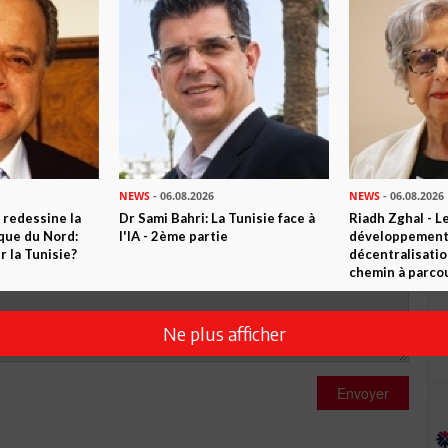
0
Commentaires
Commenter
NEWS
- 06.08.2026
NEWS
- 06.08.2026
 redessine la
Dr Sami Bahri: La Tunisie face à
Riadh Zghal - L
ique du Nord:
l'IA - 2ème partie
développement:
 la Tunisie?
décentralisatio
chemin à parcou
Ne plus afficher
Envoyer