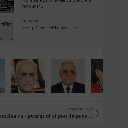
Hammam-Lif: Une ville qui cherche à
retrouver ...
10.03.2026
Mongi Chemli: Mélanges à lire
ARTICLE SUIVANT
nucléaire - pourquoi si peu de pays ...