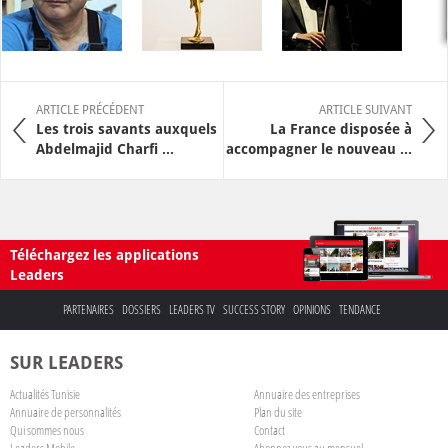
ARTICLE PRÉCÉDENT
ARTICLE SUIVANT
Les trois savants auxquels
La France disposée à
Abdelmajid Charfi ...
accompagner le nouveau ...
Téléchargez les applications
Leaders
PARTENAIRES
DOSSIERS
LEADERS TV
SUCCESS STORY
OPINIONS
TENDANCE
SUR LEADERS
Actualités Tunisie
Annuaire des entreprises
Annuaire de personnalités
Plan du site
Qui sommes nous
Contact
Leaders Mobile
Abonnez-vous au mensuel