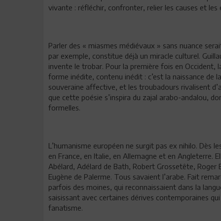
vivante : réfléchir, confronter, relier les causes et les
Parler des « miasmes médiévaux » sans nuance serait 
par exemple, constitue déjà un miracle culturel. Guill
invente le trobar. Pour la première fois en Occident,
forme inédite, contenu inédit : c’est la naissance de
souveraine affective, et les troubadours rivalisent d’
que cette poésie s’inspira du zajal arabo-andalou, don
formelles.
L’humanisme européen ne surgit pas ex nihilo. Dès le
en France, en Italie, en Allemagne et en Angleterre. E
Abélard, Adélard de Bath, Robert Grossetête, Roger 
Eugène de Palerme. Tous savaient l’arabe. Fait remar
parfois des moines, qui reconnaissaient dans la langu
saisissant avec certaines dérives contemporaines qui 
fanatisme.