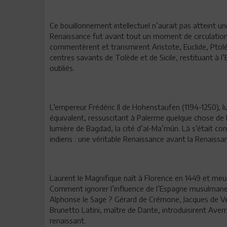
Ce bouillonnement intellectuel n’aurait pas atteint un
Renaissance fut avant tout un moment de circulation
commentèrent et transmirent Aristote, Euclide, Ptolém
centres savants de Tolède et de Sicile, restituant à l
oubliés.
L’empereur Frédéric II de Hohenstaufen (1194-1250), lu
équivalent, ressuscitant à Palerme quelque chose de 
lumière de Bagdad, la cité d’al-Ma’mûn. Là s’était con
indiens : une véritable Renaissance avant la Renaissa
Laurent le Magnifique naît à Florence en 1449 et meu
Comment ignorer l’influence de l’Espagne musulmane,
Alphonse le Sage ? Gérard de Crémone, Jacques de Ve
Brunetto Latini, maître de Dante, introduisirent Averroè
renaissant.