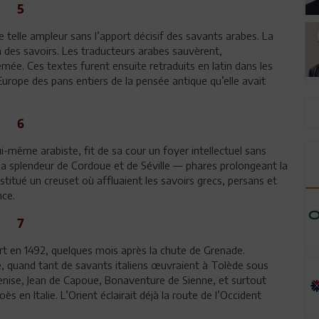
5
e telle ampleur sans l’apport décisif des savants arabes. La
 des savoirs. Les traducteurs arabes sauvèrent,
ée. Ces textes furent ensuite retraduits en latin dans les
’Europe des pans entiers de la pensée antique qu’elle avait
6
i-même arabiste, fit de sa cour un foyer intellectuel sans
la splendeur de Cordoue et de Séville — phares prolongeant la
stitué un creuset où affluaient les savoirs grecs, persans et
nce.
7
rt en 1492, quelques mois après la chute de Grenade.
 quand tant de savants italiens œuvraient à Tolède sous
nise, Jean de Capoue, Bonaventure de Sienne, et surtout
s en Italie. L’Orient éclairait déjà la route de l’Occident