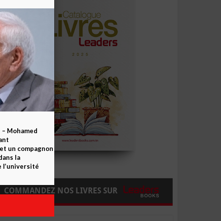
b – Mohamed
ant
 et un compagnon
dans la
 l’université
COMMANDEZ NOS LIVRES SUR