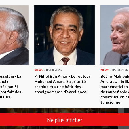
NEWS
- 05.08.2026
NEWS
- 05.08.2026
sselem - La
Pr Nihel Ben Amar – Le recteur
Béchir Mahjou
choix
Mohamed Amara: Sa priorité
Amara : Un brill
tés par Si
absolue était de bâtir des
mathématicien
nt fait des
enseignements d’excellence
de route fiable 
lleurs
construction de
tunisienne
Ne plus afficher