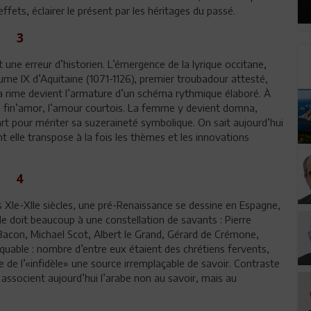
 effets, éclairer le présent par les héritages du passé.
3
une erreur d’historien. L’émergence de la lyrique occitane,
aume IX d’Aquitaine (1071-1126), premier troubadour attesté,
 la rime devient l’armature d’un schéma rythmique élaboré. À
 la fin’amor, l’amour courtois. La femme y devient domna,
art pour mériter sa suzeraineté symbolique. On sait aujourd’hui
t elle transpose à la fois les thèmes et les innovations
4
s XIe-XIIe siècles, une pré-Renaissance se dessine en Espagne,
lle doit beaucoup à une constellation de savants : Pierre
Bacon, Michael Scot, Albert le Grand, Gérard de Crémone,
quable : nombre d’entre eux étaient des chrétiens fervents,
e de l’«infidèle» une source irremplaçable de savoir. Contraste
associent aujourd’hui l’arabe non au savoir, mais au