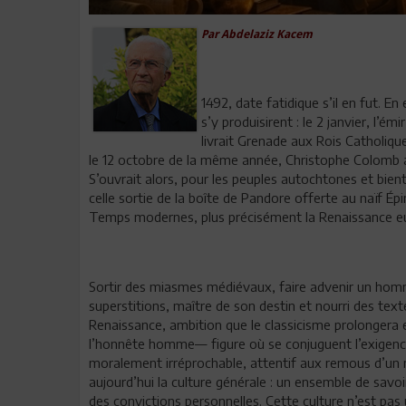
Par Abdelaziz Kacem
1492, date fatidique s’il en fut. 
s’y produisirent : le 2 janvier, l’
livrait Grenade aux Rois Catholique
le 12 octobre de la même année, Christophe Colomb a
S’ouvrait alors, pour les peuples autochtones et bien
celle sortie de la boîte de Pandore offerte au naïf 
Temps modernes, plus précisément la Renaissance e
Sortir des miasmes médiévaux, faire advenir un homme
superstitions, maître de son destin et nourri des texte
Renaissance, ambition que le classicisme prolongera
l’honnête homme— figure où se conjuguent l’exigence 
moralement irréprochable, attentif aux remous d’un 
aujourd’hui la culture générale : un ensemble de savoi
des convictions personnelles. Cette culture n’est p