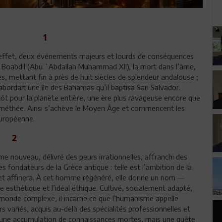
1
En effet, deux événements majeurs et lourds de conséquences
émir Boabdil (Abu `Abdallah Muhammad XII), la mort dans l’âme,
s, mettant fin à près de huit siècles de splendeur andalouse ;
bordait une île des Bahamas qu’il baptisa San Salvador.
tôt pour la planète entière, une ère plus ravageuse encore que
Épiméthée. Ainsi s’achève le Moyen Âge et commencent les
uropéenne.
2
 nouveau, délivré des peurs irrationnelles, affranchi des
s fondateurs de la Grèce antique : telle est l’ambition de la
 et affinera. À cet homme régénéré, elle donne un nom —
esthétique et l’idéal éthique. Cultivé, socialement adapté,
monde complexe, il incarne ce que l’humanisme appelle
rs variés, acquis au-delà des spécialités professionnelles et
as une accumulation de connaissances mortes, mais une quête