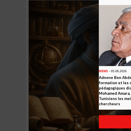
NEWS
- 05.08.2026
Adnene Ben Abde
formation et les 
pédagogiques dic
Mohamed Amara, o
Tunisiens les mei
chercheurs