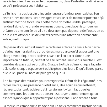
les cérémonies. Il se respecte chaque matin, dans l’entretien ordinaire de
ce qu’il présente à ses habitants.
La Tunisie n’a pas besoin d’inventer une profondeur pour exister. Son
histoire, ses médinas, ses paysages et ses lieux de mémoire portent déjà
suffisamment de force. Mais cette force doit être visible, protégée,
rendue lisible. Une grande avenue nationale, une place historique, un
théâtre ou une entrée de ville ne devraient pas dépendre de l’occasion ou
de la visite officielle. Ils devraient recevoir une attention permanente,
sobre, méthodique.
On pense alors, naturellement, à certaines artères de Tunis. Non parce
qu’elles résumeraient nos problèmes, mais parce qu’elles portent une
charge symbolique particulière. Quand un lieu pareil donne une
impression de fatigue, ce n’est pas seulement une rue qui souffre. C’est
une idée du pays qui se brouille. Chaque trottoir abîmé, chaque façade
délaissée, chaque espace vert oublié pèse plus lourd là qu’ailleurs, parce
que le lieu parle au nom de plus grand que lui.
Il ne faut pas des miracles pour corriger cela. Il faut de la régularité, des
règles claires, une présence quotidienne, des équipes qui nettoient,
réparent, plantent, éclairent et interviennent vite. Il faut que les
commerçants, les administrations et les citoyens comprennent qu’un
espace symbolique n’appartient pas à personne: il appartient à tous.
La meilleure campagne d’image pour un pays commence parfois par un