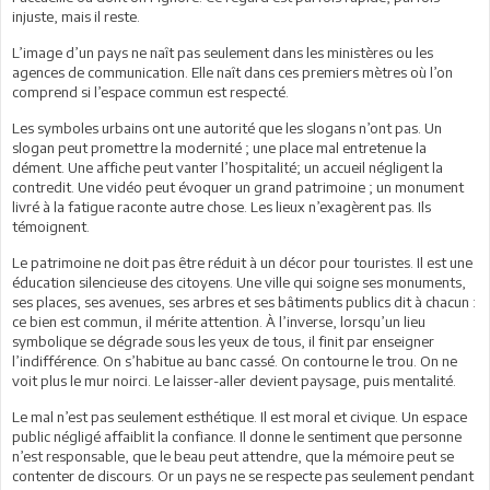
injuste, mais il reste.
L’image d’un pays ne naît pas seulement dans les ministères ou les
agences de communication. Elle naît dans ces premiers mètres où l’on
comprend si l’espace commun est respecté.
Les symboles urbains ont une autorité que les slogans n’ont pas. Un
slogan peut promettre la modernité ; une place mal entretenue la
dément. Une affiche peut vanter l’hospitalité; un accueil négligent la
contredit. Une vidéo peut évoquer un grand patrimoine ; un monument
livré à la fatigue raconte autre chose. Les lieux n’exagèrent pas. Ils
témoignent.
Le patrimoine ne doit pas être réduit à un décor pour touristes. Il est une
éducation silencieuse des citoyens. Une ville qui soigne ses monuments,
ses places, ses avenues, ses arbres et ses bâtiments publics dit à chacun :
ce bien est commun, il mérite attention. À l’inverse, lorsqu’un lieu
symbolique se dégrade sous les yeux de tous, il finit par enseigner
l’indifférence. On s’habitue au banc cassé. On contourne le trou. On ne
voit plus le mur noirci. Le laisser-aller devient paysage, puis mentalité.
Le mal n’est pas seulement esthétique. Il est moral et civique. Un espace
public négligé affaiblit la confiance. Il donne le sentiment que personne
n’est responsable, que le beau peut attendre, que la mémoire peut se
contenter de discours. Or un pays ne se respecte pas seulement pendant