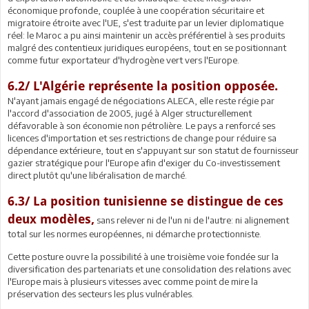
économique profonde, couplée à une coopération sécuritaire et
migratoire étroite avec l'UE, s'est traduite par un levier diplomatique
réel: le Maroc a pu ainsi maintenir un accès préférentiel à ses produits
malgré des contentieux juridiques européens, tout en se positionnant
comme futur exportateur d'hydrogène vert vers l'Europe.
6.2/ L'Algérie représente la position opposée.
N'ayant jamais engagé de négociations ALECA, elle reste régie par
l'accord d'association de 2005, jugé à Alger structurellement
défavorable à son économie non pétrolière. Le pays a renforcé ses
licences d'importation et ses restrictions de change pour réduire sa
dépendance extérieure, tout en s'appuyant sur son statut de fournisseur
gazier stratégique pour l'Europe afin d'exiger du Co-investissement
direct plutôt qu'une libéralisation de marché.
6.3/ La position tunisienne se distingue de ces
deux modèles,
sans relever ni de l'un ni de l'autre: ni alignement
total sur les normes européennes, ni démarche protectionniste.
Cette posture ouvre la possibilité à une troisième voie fondée sur la
diversification des partenariats et une consolidation des relations avec
l'Europe mais à plusieurs vitesses avec comme point de mire la
préservation des secteurs les plus vulnérables.