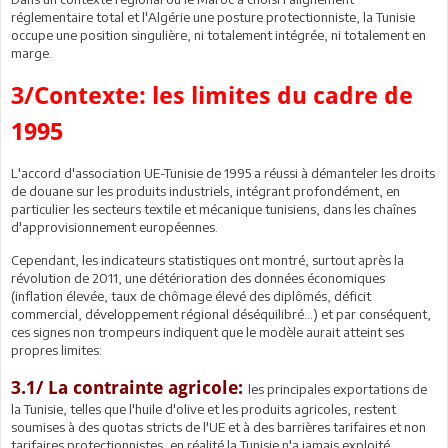
réglementaire total et l'Algérie une posture protectionniste, la Tunisie
occupe une position singulière, ni totalement intégrée, ni totalement en
marge.
3/Contexte: les limites du cadre de
1995
L'accord d'association UE-Tunisie de 1995 a réussi à démanteler les droits
de douane sur les produits industriels, intégrant profondément, en
particulier les secteurs textile et mécanique tunisiens, dans les chaînes
d'approvisionnement européennes.
Cependant, les indicateurs statistiques ont montré, surtout après la
révolution de 2011, une détérioration des données économiques
(inflation élevée, taux de chômage élevé des diplômés, déficit
commercial, développement régional déséquilibré...) et par conséquent,
ces signes non trompeurs indiquent que le modèle aurait atteint ses
propres limites:
3.1/ La contrainte agricole:
les principales exportations de
la Tunisie, telles que l'huile d'olive et les produits agricoles, restent
soumises à des quotas stricts de l'UE et à des barrières tarifaires et non
tarifaires protectionnistes, en réalité la Tunisie n'a jamais exploité