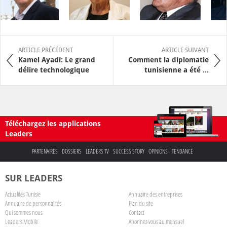
ARTICLE PRÉCÉDENT
ARTICLE SUIVANT
Kamel Ayadi: Le grand
Comment la diplomatie
délire technologique
tunisienne a été ...
Téléchargez les applications
Leaders
PARTENAIRES
DOSSIERS
LEADERS TV
SUCCESS STORY
OPINIONS
TENDANCE
SUR LEADERS
Actualités Tunisie
Annuaire des entreprises
Annuaire de personnalités
Plan du site
Qui sommes nous
Contact
Leaders Mobile
Abonnez-vous au mensuel