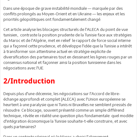
Dans une époque de grave instabilité mondiale — marquée par des
conflits prolongés au Moyen-Orient et en Ukraine — les enjeux et les
priorités géopolitiques ont fondamentalement changé.
Cet article analyse les blocages structurels de l'ALECA du point de vue
tunisien, contraste la position prudente de la Tunisie face aux stratégies
du Maroc et de l'Algérie, met en relief le rapport de force social interne
qui a façonné cette prudence, et développe l'idée que la Tunisie a intérêt
à transformer son attentisme actuel en stratégie explicite de
diversification des partenaires tout en dessinant les lignes rouges par un
consensus national et façonner ainsi la position tunisienne dans les
négociations avec l'UE.
2/Introduction
Depuis plus d'une décennie, les négociations sur l'Accord de libre-
échange approfondi et complet (ALECA) avec l'Union européenne se
heurtent à une paralysie que ni Tunis ni Bruxelles ne semblent pressés de
résoudre. Ce blocage, souvent présenté comme un simple différend
technique, révèle en réalité une question plus fondamentale: quel modèle
d'intégration économique la Tunisie souhaite-t-elle construire, et avec
quels partenaires?
Dans un contexte régional où le Maroc a choisi l'alignement