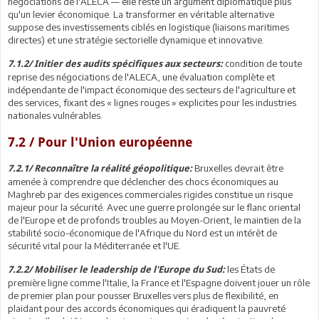
négociations de l'ALECA — elle reste un argument diplomatique plus
qu'un levier économique. La transformer en véritable alternative
suppose des investissements ciblés en logistique (liaisons maritimes
directes) et une stratégie sectorielle dynamique et innovative.
condition de toute
7.1.2/ Initier des audits spécifiques aux secteurs:
reprise des négociations de l'ALECA, une évaluation complète et
indépendante de l'impact économique des secteurs de l'agriculture et
des services, fixant des « lignes rouges » explicites pour les industries
nationales vulnérables.
7.2 / Pour l'Union européenne
Bruxelles devrait être
7.2.1/ Reconnaître la réalité géopolitique:
amenée à comprendre que déclencher des chocs économiques au
Maghreb par des exigences commerciales rigides constitue un risque
majeur pour la sécurité. Avec une guerre prolongée sur le flanc oriental
de l'Europe et de profonds troubles au Moyen-Orient, le maintien de la
stabilité socio-économique de l'Afrique du Nord est un intérêt de
sécurité vital pour la Méditerranée et l'UE.
les États de
7.2.2/ Mobiliser le leadership de l'Europe du Sud:
première ligne comme l'Italie, la France et l'Espagne doivent jouer un rôle
de premier plan pour pousser Bruxelles vers plus de flexibilité, en
plaidant pour des accords économiques qui éradiquent la pauvreté