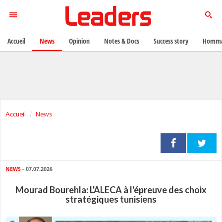
Accueil
News
Opinion
Notes & Docs
Success story
Homma
Accueil
News
NEWS
- 07.07.2026
Mourad Bourehla: L'ALECA à l'épreuve des choix
stratégiques tunisiens