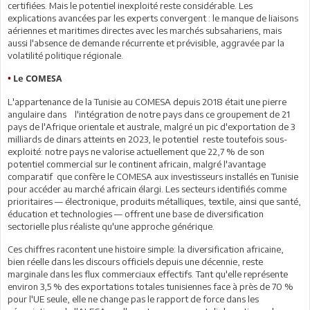
certifiées. Mais le potentiel inexploité reste considérable. Les
explications avancées par les experts convergent : le manque de liaisons
aériennes et maritimes directes avec les marchés subsahariens, mais
aussi l'absence de demande récurrente et prévisible, aggravée par la
volatilité politique régionale.
•
Le COMESA
L'appartenance de la Tunisie au COMESA depuis 2018 était une pierre
angulaire dans l'intégration de notre pays dans ce groupement de 21
pays de l'Afrique orientale et australe, malgré un pic d'exportation de 3
milliards de dinars atteints en 2023, le potentiel reste toutefois sous-
exploité: notre pays ne valorise actuellement que 22,7 % de son
potentiel commercial sur le continent africain, malgré l'avantage
comparatif que confère le COMESA aux investisseurs installés en Tunisie
pour accéder au marché africain élargi. Les secteurs identifiés comme
prioritaires — électronique, produits métalliques, textile, ainsi que santé,
éducation et technologies — offrent une base de diversification
sectorielle plus réaliste qu'une approche générique.
Ces chiffres racontent une histoire simple: la diversification africaine,
bien réelle dans les discours officiels depuis une décennie, reste
marginale dans les flux commerciaux effectifs. Tant qu'elle représente
environ 3,5 % des exportations totales tunisiennes face à près de 70 %
pour l'UE seule, elle ne change pas le rapport de force dans les