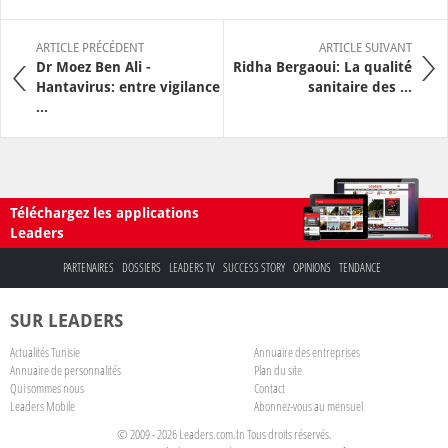
ARTICLE PRÉCÉDENT
ARTICLE SUIVANT
Dr Moez Ben Ali -
Ridha Bergaoui: La qualité
Hantavirus: entre vigilance
sanitaire des ...
...
Téléchargez les applications
Leaders
PARTENAIRES
DOSSIERS
LEADERS TV
SUCCESS STORY
OPINIONS
TENDANCE
SUR LEADERS
Actualités Tunisie
Annuaire des entreprises
Annuaire de personnalités
Plan du site
Qui sommes nous
Contact
Leaders Mobile
Abonnez-vous au mensuel
© 2009 - 2026 Leaders.com.tn Tous droits réservés.