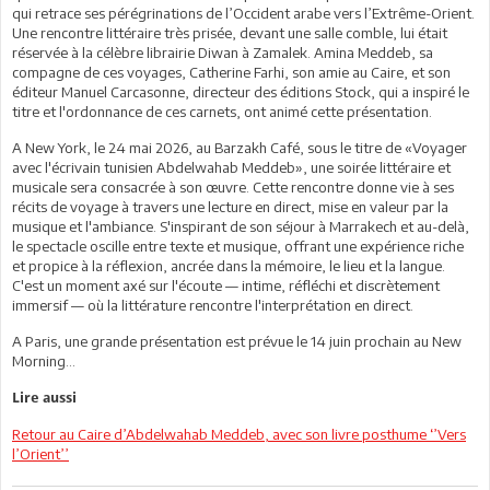
qui retrace ses pérégrinations de l’Occident arabe vers l’Extrême-Orient.
Une rencontre littéraire très prisée, devant une salle comble, lui était
réservée à la célèbre librairie Diwan à Zamalek. Amina Meddeb, sa
compagne de ces voyages, Catherine Farhi, son amie au Caire, et son
éditeur Manuel Carcasonne, directeur des éditions Stock, qui a inspiré le
titre et l'ordonnance de ces carnets, ont animé cette présentation.
A New York, le 24 mai 2026, au Barzakh Café, sous le titre de «Voyager
avec l'écrivain tunisien Abdelwahab Meddeb», une soirée littéraire et
musicale sera consacrée à son œuvre. Cette rencontre donne vie à ses
récits de voyage à travers une lecture en direct, mise en valeur par la
musique et l'ambiance. S'inspirant de son séjour à Marrakech et au-delà,
le spectacle oscille entre texte et musique, offrant une expérience riche
et propice à la réflexion, ancrée dans la mémoire, le lieu et la langue.
C'est un moment axé sur l'écoute — intime, réfléchi et discrètement
immersif — où la littérature rencontre l'interprétation en direct.
A Paris, une grande présentation est prévue le 14 juin prochain au New
Morning…
Lire aussi
Retour au Caire d’Abdelwahab Meddeb, avec son livre posthume ‘’Vers
l’Orient’’