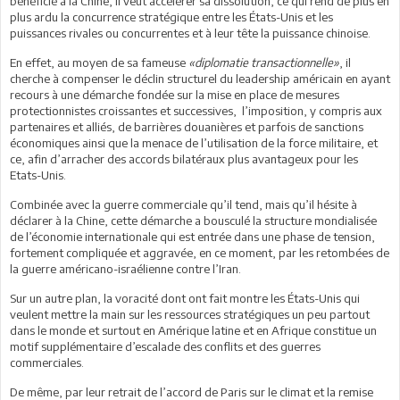
bénéficié à la Chine, il veut accélérer sa dissolution, ce qui rend de plus en
plus ardu la concurrence stratégique entre les États-Unis et les
puissances rivales ou concurrentes et à leur tête la puissance chinoise.
En effet, au moyen de sa fameuse
«diplomatie transactionnelle»
, il
cherche à compenser le déclin structurel du leadership américain en ayant
recours à une démarche fondée sur la mise en place de mesures
protectionnistes croissantes et successives, l’imposition, y compris aux
partenaires et alliés, de barrières douanières et parfois de sanctions
économiques ainsi que la menace de l’utilisation de la force militaire, et
ce, afin d’arracher des accords bilatéraux plus avantageux pour les
Etats-Unis.
Combinée avec la guerre commerciale qu’il tend, mais qu’il hésite à
déclarer à la Chine, cette démarche a bousculé la structure mondialisée
de l’économie internationale qui est entrée dans une phase de tension,
fortement compliquée et aggravée, en ce moment, par les retombées de
la guerre américano-israélienne contre l’Iran.
Sur un autre plan, la voracité dont ont fait montre les États-Unis qui
veulent mettre la main sur les ressources stratégiques un peu partout
dans le monde et surtout en Amérique latine et en Afrique constitue un
motif supplémentaire d’escalade des conflits et des guerres
commerciales.
De même, par leur retrait de l’accord de Paris sur le climat et la remise