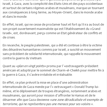
Israël, à Gaza, avec la complicité des Etats-Unis et des pays occidentaux
et surtout de certains régimes arabes et musulmans, marque un tournant
aux conséquences à long terme, au Moyen-Orient, dans le monde arabe
et dans le monde.
En effet, Israël, qui ne cesse de proclamer haut et fort qu’il ira au bout de
son projet ouvertement maximaliste qui est l’établissement du «Grand
Israël», est, dorénavant, perçu comme un Etat générateur de conflits et
de crises.
En revanche, le peuple palestinien, qui a été et continue à être la victime
des désastres humanitaires commis par Israël, a suscité un mouvement
sans précédent de solidarité internationale, qui rappelle le mouvement
contre la guerre du Vietnam.
Quant au
«plan en vingt points»
promu par l’
«extravagant»
président
américain et adopté par le sommet de Charm-el-Cheikh pour mettre fin à
la guerre à Gaza, il s’avère irréaliste et irréalisable.
En effet, ce plan prévoit la mise en place d’une administration
internationale de Gaza menée par l’« extravagant » Donald Trump lui-
même, et le déploiement de troupes étrangères, notamment arabes et
musulmanes, qui auront pour mission d’affronter le Hamas et de le
désarmer afin que Gaza devienne
«une zone déradicalisée et exempte de
terrorisme, qui ne représentera pas une menace pour ses voisins ».