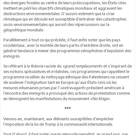
des énergies fossiles au centre de leurs préoccupations, les États-Unis
mettent en péril les objectifs climatiques mondiaux et aggravent les
destructions environnementales. D’aucuns estiment que la crise
climatique qui en découle est susceptible d’entraîner des catastrophes
socio-environnementales qui auront des répercussions sur la
géopolitique mondiale.
Parallèlement à tout ce qui précède, il faut enfin noter que les pays
occidentaux, avec la montée de leurs partis d’extrême droite, ont en
général tendance à mener des programmes xénophobes d’expulsion des
immigrés.
Se référant à la théorie raciste du
«grand remplacement»
et s’inspirant de
ses notions spéculatives et irréalistes, ces programmes qui rappellent le
programme israélien du nettoyage ethnique des Palestiniens ne cessent
de soulever l’indignation tant en Europe qu’aux États-Unis où les
mesures inhumaines prises par l’
«extravagant»
président américain à
l’encontre des immigrés a provoqué des actions de protestation comme
en témoignent les manifestations du mouvement
«No Kings».
***
Venons-en, maintenant, aux éléments susceptibles d’empêcher
l’imposition de la loi de Trump à la communauté internationale.
Tout d’abord, il faut noter que le génocide perpétré, au grand jour, par