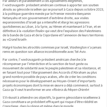
Par ailleurs et parallèlement à ces agissements illégitimes,
l’
«extravagant»
président américain continue à apporter son soutien
absolu au génocide israélien qui se poursuit à Gaza depuis octobre 2023,
à la politique guerrière menée par le Premier ministre Benyamin
Netanyahu et son gouvernement d’extrême droite, aux visées
expansionnistes d’Israël qui a intensifié et élargi les agressions
quotidiennes au Liban, à la Syrie, au Yémen et maintenant à l’Iran, et en
définitive à la
«solution finale»
qui veut dire l’expulsion des Palestiniens
de la bande de Gaza et de la Cisjordanie et l’annexion de leurs territoires
au
«Grand Israël»
.
Malgré toutes les atrocités commises par Israël, Washington n’a jamais
remis en question son alliance inconditionnelle avec Tel-Aviv.
Par contre, l’
«extravagant»
président américain cherche à le
récompenser par l’interdiction et la sanction de tout geste ou
mouvement de solidarité avec le peuple palestinien et sa résistance, et
en faisant tout pour l’élargissement des Accords d’Abraham au plus
grand nombre possible de pays arabes, afin de créer les conditions
nécessaires pour le développement au Moyen-Orient d’importants
projets économiques dont la mise en œuvre a déjà commencé, surtout à
Gaza qu’il veut transformer en une
«Riviera du Moyen-Orient»
!
S’il réussit à atteindre ces objectifs, la guerre génocidaire israélienne à
Gaza constituera un précédent effrayant qui risque d’être réédité en
Cisjordanie, dans la région et même dans le monde.