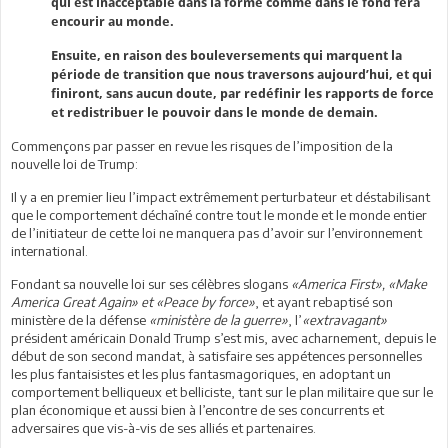
qui est inacceptable dans la forme comme dans le fond fera
encourir au monde.
Ensuite, en raison des bouleversements qui marquent la
période de transition que nous traversons aujourd’hui, et qui
finiront, sans aucun doute, par redéfinir les rapports de force
et redistribuer le pouvoir dans le monde de demain.
Commençons par passer en revue les risques de l’imposition de la
nouvelle loi de Trump:
Il y a en premier lieu l’impact extrêmement perturbateur et déstabilisant
que le comportement déchaîné contre tout le monde et le monde entier
de l’initiateur de cette loi ne manquera pas d’avoir sur l’environnement
international.
Fondant sa nouvelle loi sur ses célèbres slogans
«America First», «Make
America Great Again» et «Peace by force»
, et ayant rebaptisé son
ministère de la défense
«ministère de la guerre»
, l’
«extravagant»
président américain Donald Trump s’est mis, avec acharnement, depuis le
début de son second mandat, à satisfaire ses appétences personnelles
les plus fantaisistes et les plus fantasmagoriques, en adoptant un
comportement belliqueux et belliciste, tant sur le plan militaire que sur le
plan économique et aussi bien à l’encontre de ses concurrents et
adversaires que vis-à-vis de ses alliés et partenaires.