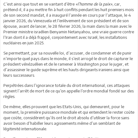
C’est ainsi que tout en se vantant d’être
«l’homme de la paix»,
car,
prétend-il, il a pu mettre fin à huit conflits pendant les huit premiers mois
de son second mandat, il a inauguré l’année en cours par l’attaque, le 4
janvier 2026, du Venezuela et l’enlèvement de son président et de son
épouse, avant de lancer, le 28 février 2026, la main dans la main avec le
Premier ministre israélien Benyamin Netanyahou, une vraie guerre contre
l’Iran dont il a déjà frappé, conjointement avec Israël, les installations
nucléaires en juin 2025.
Se permettant, par sa nouvelle loi, d’accuser, de condamner et de punir
n’importe quel pays dans le monde, il s’est arrogé le droit de capturer le
président vénézuélien et de le ramener à Washington pour le juger, et
d’assassiner le guide suprême et les hauts dirigeants iraniens ainsi que
leurs successeurs.
Perpétrées dans l’ignorance totale du droit international, ces attaques
signent l’arrêt de mort de ce qu’on appelle l’ordre mondial fondé sur des
règles.
De même, elles prouvent que les Etats-Unis, qui demeurent, pour le
moment, la première puissance mondiale et qui entendent le rester coûte
que coûte, considèrent qu’ils ont le droit absolu d’utiliser la force sans
avoir besoin d’habiller leurs agissements même d’un semblant de
légitimité internationale.