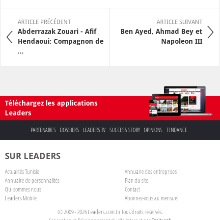
ARTICLE PRÉCÉDENT
ARTICLE SUIVANT
Abderrazak Zouari - Afif
Ben Ayed, Ahmad Bey et
Hendaoui: Compagnon de
Napoleon III
...
Téléchargez les applications
Leaders
PARTENAIRES
DOSSIERS
LEADERS TV
SUCCESS STORY
OPINIONS
TENDANCE
SUR LEADERS
Actualités Tunisie
Annuaire des entreprises
Annuaire de personnalités
Plan du site
Qui sommes nous
Contact
Leaders Mobile
Abonnez-vous au mensuel
© 2009 - 2026 Leaders.com.tn Tous droits réservés.