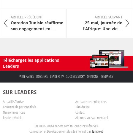
ARTICLE PRÉCÉDENT
ARTICLE SUIVANT
Ooredoo Tunisie réaffirme
25 mai, journée de
son engagement en ...
l'Afrique: Une vie ...
Téléchargez les applications
Leaders
PARTENAIRES
DOSSIERS
LEADERS TV
SUCCESS STORY
OPINIONS
TENDANCE
SUR LEADERS
Actualités Tunisie
Annuaire des entreprises
Annuaire de personnalités
Plan du site
Qui sommes nous
Contact
Leaders Mobile
Abonnez-vous au mensuel
© 2009 - 2026 Leaders.com.tn Tous droits réservés.
Conception et Développement du site internet par
Tanit web