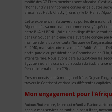
moitié des 57 États membres sont africains. C'est là 
l’honneur d’y servir comme conseiller de quatre secré
africaines : Habib Chatty (Tunisie), le Dr Hamid Algabi
Cette expérience m’a ouvert les portes de missions his
Algabid, dès sa nomination comme envoyé spécial de l
entre l'UA et l'ONU, j'ai eu le privilège d'être le tou
dans un Soudan en pleine crise avait été conçue par l
maintien de la paix de toute l'histoire de l'organisatio
En 2010, ma trajectoire m'a mené à Addis-Abeba. Détac
porte-parole du président de la Commission de l’UA, l
intensité rare. Nous avons géré au quotidien les secous
égyptienne, la naissance du Soudan du Sud, la crise ivo
Pénale Internationale (CPI)...
Très reconnaissant à mon grand frère, Dr Jean Ping, 
travers le Continent et dans les différentes capitales
Mon engagement pour l'Afrique
Aujourd'hui encore, le lien qui m'unit à l'Union africai
appel à mes services en tant que consultant, notamm