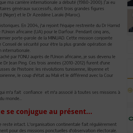
que ma carrière internationale a débuté (1980-2000). J’ai eu
taires généraux successifs, dont trois grandes figures
d (Niger) et le Dr Azeddine Laraki (Maroc).
toriques. En 2004, j'ai rejoint l'équipe restreinte du Dr Hamid
'Union africaine (UA) pour le Darfour. Pendant cinq ans,
t premier porte-parole de la MINUAD. Cette mission conjointe
e Conseil de sécurité pour être la plus grande opération de
n internationale.
hé par l'ONU auprès de l'Union africaine, je suis devenu le
e Dr Jean Ping. Ces trois années (2010-2012) furent d'une
ses de l'histoire: les révolutions tunisienne, libyenne et
irienne, le coup d'état au Mali et le différend avec la Cour
qui m'a fait confiance et m'a associé à toutes ses missions à
 du monde...
 se conjugue au présent...
ne reste intact. L'organisation continentale fait régulièrement
ent pour des missions ponctuelles d'observation électorale.