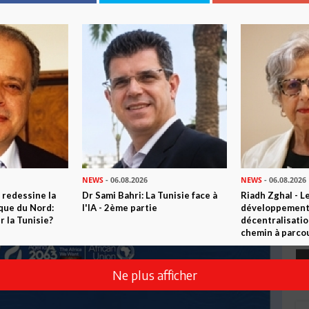
NEWS
- 06.08.2026
NEWS
- 06.08.2026
 redessine la
Dr Sami Bahri: La Tunisie face à
Riadh Zghal - L
ique du Nord:
l'IA - 2ème partie
développement:
 la Tunisie?
décentralisatio
chemin à parcou
Ne plus afficher