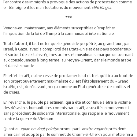
l’encontre des immigrés a provoqué des actions de protestation comme
en témoignent les manifestations du mouvement
«No Kings».
***
Venons-en, maintenant, aux éléments susceptibles d’empêcher
l’imposition de la loi de Trump à la communauté internationale.
Tout d’abord, il faut noter que le génocide perpétré, au grand jour, par
Israël, à Gaza, avec la complicité des Etats-Unis et des pays occidentaux
et surtout de certains régimes arabes et musulmans, marque un tournant
aux conséquences à long terme, au Moyen-Orient, dans le monde arabe
et dans le monde.
En effet, Israël, qui ne cesse de proclamer haut et fort qu’il ira au bout de
son projet ouvertement maximaliste qui est l’établissement du «Grand
Israël», est, dorénavant, perçu comme un Etat générateur de conflits et
de crises.
En revanche, le peuple palestinien, qui a été et continue à être la victime
des désastres humanitaires commis par Israël, a suscité un mouvement
sans précédent de solidarité internationale, qui rappelle le mouvement
contre la guerre du Vietnam.
Quant au
«plan en vingt points»
promu par l’
«extravagant»
président
américain et adopté par le sommet de Charm-el-Cheikh pour mettre fin à