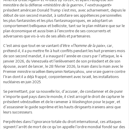
ministère de la défense
«ministère de la guerre»
, l’
«extravagant»
président américain Donald Trump s’est mis, avec acharnement, depuis le
début de son second mandat, à satisfaire ses appétences personnelles
les plus fantaisistes et les plus fantasmagoriques, en adoptant un
comportement belliqueux et belliciste, tant sur le plan militaire que sur le
plan économique et aussi bien à l’encontre de ses concurrents et
adversaires que vis-à-vis de ses alliés et partenaires.
C’est ainsi que tout en se vantant d’être
«l’homme de la paix»,
car,
prétend-il, il a pu mettre fin à huit conflits pendant les huit premiers mois
de son second mandat, il a inauguré l’année en cours par l’attaque, le 4
janvier 2026, du Venezuela et l’enlèvement de son président et de son
épouse, avant de lancer, le 28 février 2026, la main dans la main avec le
Premier ministre israélien Benyamin Netanyahou, une vraie guerre contre
l’Iran dont il a déjà frappé, conjointement avec Israël, les installations
nucléaires en juin 2025.
Se permettant, par sa nouvelle loi, d’accuser, de condamner et de punir
n’importe quel pays dans le monde, il s’est arrogé le droit de capturer le
président vénézuélien et de le ramener à Washington pour le juger, et
d’assassiner le guide suprême et les hauts dirigeants iraniens ainsi que
leurs successeurs.
Perpétrées dans l’ignorance totale du droit international, ces attaques
signent l’arrêt de mort de ce qu’on appelle l’ordre mondial fondé sur des