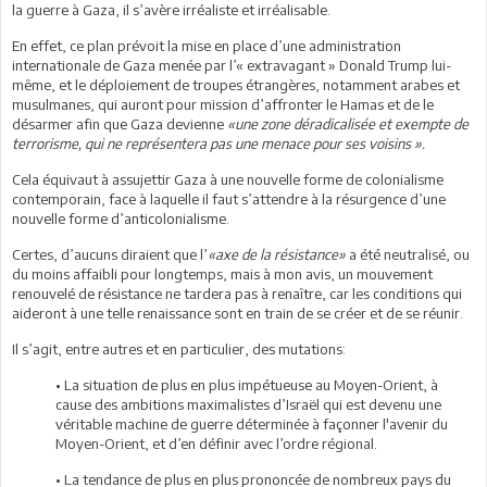
la guerre à Gaza, il s’avère irréaliste et irréalisable.
En effet, ce plan prévoit la mise en place d’une administration
internationale de Gaza menée par l’« extravagant » Donald Trump lui-
même, et le déploiement de troupes étrangères, notamment arabes et
musulmanes, qui auront pour mission d’affronter le Hamas et de le
désarmer afin que Gaza devienne
«une zone déradicalisée et exempte de
terrorisme, qui ne représentera pas une menace pour ses voisins ».
Cela équivaut à assujettir Gaza à une nouvelle forme de colonialisme
contemporain, face à laquelle il faut s’attendre à la résurgence d’une
nouvelle forme d’anticolonialisme.
Certes, d’aucuns diraient que l’
«axe de la résistance»
a été neutralisé, ou
du moins affaibli pour longtemps, mais à mon avis, un mouvement
renouvelé de résistance ne tardera pas à renaître, car les conditions qui
aideront à une telle renaissance sont en train de se créer et de se réunir.
Il s’agit, entre autres et en particulier, des mutations:
• La situation de plus en plus impétueuse au Moyen-Orient, à
cause des ambitions maximalistes d’Israël qui est devenu une
véritable machine de guerre déterminée à façonner l'avenir du
Moyen-Orient, et d’en définir avec l’ordre régional.
• La tendance de plus en plus prononcée de nombreux pays du