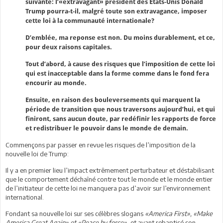
suivante: l’«extravagant» président des Etats-Unis Donald
Trump pourra-t-il, malgré toute son extravagance, imposer
cette loi à la communauté internationale?
D’emblée, ma reponse est non. Du moins durablement, et ce,
pour deux raisons capitales.
Tout d’abord, à cause des risques que l’imposition de cette loi
qui est inacceptable dans la forme comme dans le fond fera
encourir au monde.
Ensuite, en raison des bouleversements qui marquent la
période de transition que nous traversons aujourd’hui, et qui
finiront, sans aucun doute, par redéfinir les rapports de force
et redistribuer le pouvoir dans le monde de demain.
Commençons par passer en revue les risques de l’imposition de la
nouvelle loi de Trump:
Il y a en premier lieu l’impact extrêmement perturbateur et déstabilisant
que le comportement déchaîné contre tout le monde et le monde entier
de l’initiateur de cette loi ne manquera pas d’avoir sur l’environnement
international.
Fondant sa nouvelle loi sur ses célèbres slogans
«America First», «Make
America Great Again» et «Peace by force»
, et ayant rebaptisé son