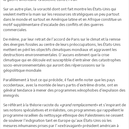
Sur un autre plan, la voracité dont ont fait montre les États-Unis qui
veulent mettre la main sur les ressources stratégiques un peu partout
dans le monde et surtout en Amérique latine et en Afrique constitue un
motif supplémentaire d’escalade des conflits et des guerres
commerciales.
De même, par leur retrait de l’accord de Paris sur le climat et la remise
des énergies fossiles au centre de leurs préoccupations, les États-Unis
mettent en péril les objectifs climatiques mondiaux et aggravent les
destructions environnementales. D’aucuns estiment que la crise
climatique qui en découle est susceptible d’entraîner des catastrophes
socio-environnementales qui auront des répercussions sur la
géopolitique mondiale.
Parallèlement à tout ce qui précède, il faut enfin noter que les pays
occidentaux, avec la montée de leurs partis d’extrême droite, ont en
général tendance à mener des programmes xénophobes d’expulsion des
immigrés.
Se référant à la théorie raciste du
«grand remplacement»
et s’inspirant de
ses notions spéculatives et irréalistes, ces programmes qui rappellent le
programme israélien du nettoyage ethnique des Palestiniens ne cessent
de soulever l’indignation tant en Europe qu’aux États-Unis où les
mesures inhumaines prises par l’
«extravagant»
président américain à