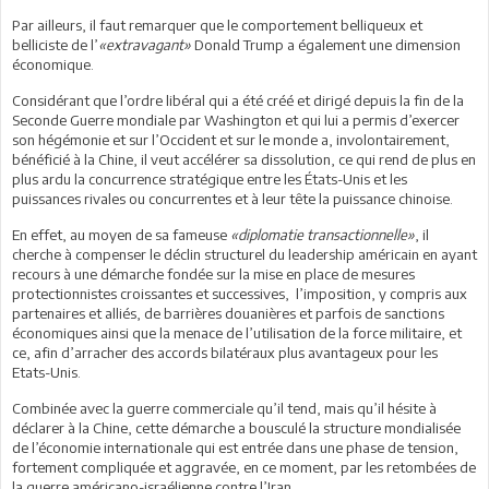
Par ailleurs, il faut remarquer que le comportement belliqueux et
belliciste de l’
«extravagant»
Donald Trump a également une dimension
économique.
Considérant que l’ordre libéral qui a été créé et dirigé depuis la fin de la
Seconde Guerre mondiale par Washington et qui lui a permis d’exercer
son hégémonie et sur l’Occident et sur le monde a, involontairement,
bénéficié à la Chine, il veut accélérer sa dissolution, ce qui rend de plus en
plus ardu la concurrence stratégique entre les États-Unis et les
puissances rivales ou concurrentes et à leur tête la puissance chinoise.
En effet, au moyen de sa fameuse
«diplomatie transactionnelle»
, il
cherche à compenser le déclin structurel du leadership américain en ayant
recours à une démarche fondée sur la mise en place de mesures
protectionnistes croissantes et successives, l’imposition, y compris aux
partenaires et alliés, de barrières douanières et parfois de sanctions
économiques ainsi que la menace de l’utilisation de la force militaire, et
ce, afin d’arracher des accords bilatéraux plus avantageux pour les
Etats-Unis.
Combinée avec la guerre commerciale qu’il tend, mais qu’il hésite à
déclarer à la Chine, cette démarche a bousculé la structure mondialisée
de l’économie internationale qui est entrée dans une phase de tension,
fortement compliquée et aggravée, en ce moment, par les retombées de
la guerre américano-israélienne contre l’Iran.