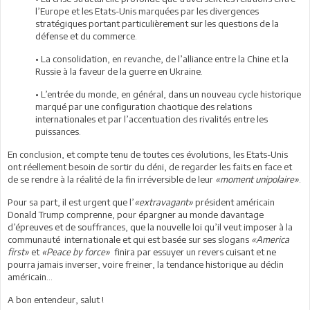
l’Europe et les Etats-Unis marquées par les divergences
stratégiques portant particulièrement sur les questions de la
défense et du commerce.
• La consolidation, en revanche, de l’alliance entre la Chine et la
Russie à la faveur de la guerre en Ukraine.
• L’entrée du monde, en général, dans un nouveau cycle historique
marqué par une configuration chaotique des relations
internationales et par l’accentuation des rivalités entre les
puissances.
En conclusion, et compte tenu de toutes ces évolutions, les Etats-Unis
ont réellement besoin de sortir du déni, de regarder les faits en face et
de se rendre à la réalité de la fin irréversible de leur
«moment unipolaire»
.
Pour sa part, il est urgent que l’
«extravagant»
président américain
Donald Trump comprenne, pour épargner au monde davantage
d’épreuves et de souffrances, que la nouvelle loi qu’il veut imposer à la
communauté internationale et qui est basée sur ses slogans
«America
first»
et
«Peace by force»
finira par essuyer un revers cuisant et ne
pourra jamais inverser, voire freiner, la tendance historique au déclin
américain…
A bon entendeur, salut !