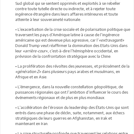
Sud global qui se sentent opprimés et exploités à se rebeller
contre toute tutelle directe ou indirecte, et à rejeter toute
ingérence étrangère dans leurs affaires intérieures et toute
atteinte à leur souveraineté nationale.
• L’exacerbation de la crise sociale et de polarisation politique que
traversent les pays d’Amérique latine à cause de l’ingérence
américaine qui est devenue plus agressive, car l’
«extravagant»
Donald Trump veut réaffirmer la domination des Etats-Unis dans
leur
«arrière-cour»
, c’est-à-dire l’hémisphère occidental, en
prévision de la confrontation stratégique avec la Chine.
• La prolifération des révoltes des jeunesses, et précisément de la
«génération Z»
dans plusieurs pays arabes et musulmans, en
Afrique et en Asie.
• L’émergence, dans la nouvelle constellation géopolitique, de
puissances régionales qui ont l’ambition d’influencer le cours des
événements régionaux et de plus en plus mondiaux.
• L’accélération de l’érosion du leadership des États-Unis qui sont
entrés dans une phase de déclin, suite, notamment, aux échecs
stratégiques de leurs guerres en Afghanistan, en Irak et
maintenant en Iran.
• La crise structurelle profonde que traversent les relations entre