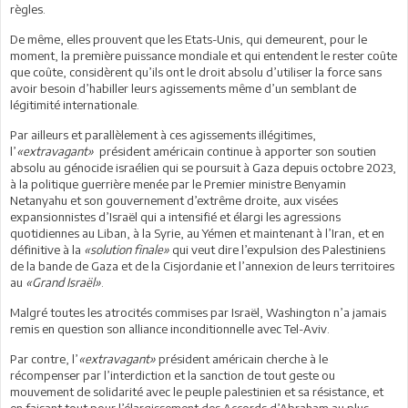
règles.
De même, elles prouvent que les Etats-Unis, qui demeurent, pour le
moment, la première puissance mondiale et qui entendent le rester coûte
que coûte, considèrent qu’ils ont le droit absolu d’utiliser la force sans
avoir besoin d’habiller leurs agissements même d’un semblant de
légitimité internationale.
Par ailleurs et parallèlement à ces agissements illégitimes,
l’
«extravagant»
président américain continue à apporter son soutien
absolu au génocide israélien qui se poursuit à Gaza depuis octobre 2023,
à la politique guerrière menée par le Premier ministre Benyamin
Netanyahu et son gouvernement d’extrême droite, aux visées
expansionnistes d’Israël qui a intensifié et élargi les agressions
quotidiennes au Liban, à la Syrie, au Yémen et maintenant à l’Iran, et en
définitive à la
«solution finale»
qui veut dire l’expulsion des Palestiniens
de la bande de Gaza et de la Cisjordanie et l’annexion de leurs territoires
au
«Grand Israël»
.
Malgré toutes les atrocités commises par Israël, Washington n’a jamais
remis en question son alliance inconditionnelle avec Tel-Aviv.
Par contre, l’
«extravagant»
président américain cherche à le
récompenser par l’interdiction et la sanction de tout geste ou
mouvement de solidarité avec le peuple palestinien et sa résistance, et
en faisant tout pour l’élargissement des Accords d’Abraham au plus