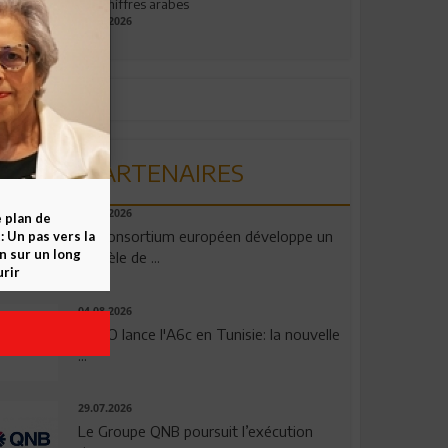
aux chiffres arabes
09.07.2026
PARTENAIRES
06.08.2026
e plan de
Un consortium européen développe un
 Un pas vers la
n sur un long
modèle de ...
rir
04.08.2026
OPPO lance l'A6c en Tunisie: la nouvelle
...
29.07.2026
Le Groupe QNB poursuit l’exécution