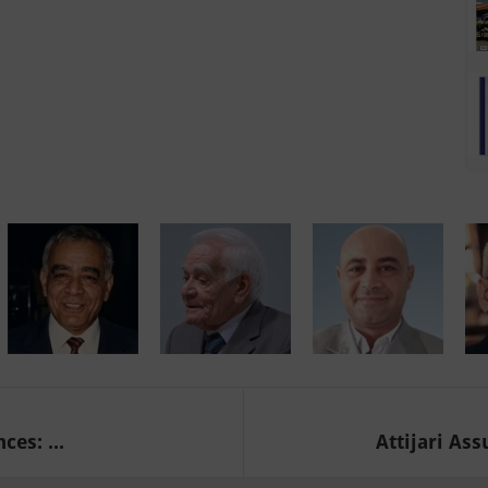
es: ...
Attijari Ass