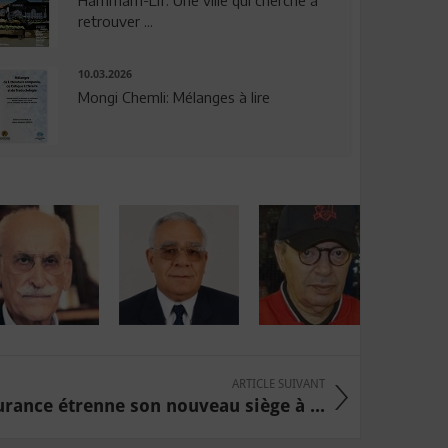
Hammam-Lif: Une ville qui cherche à
retrouver ...
10.03.2026
Mongi Chemli: Mélanges à lire
ARTICLE SUIVANT
urance étrenne son nouveau siège à ...