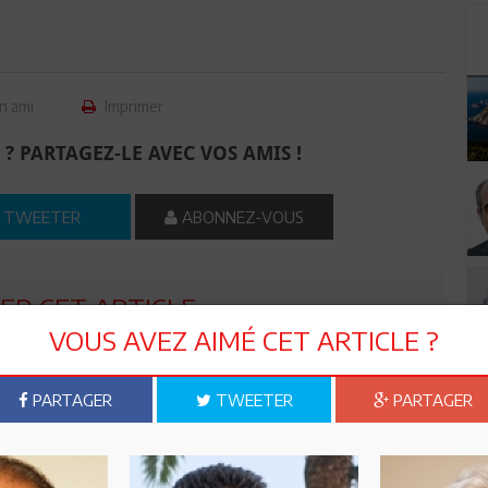
n ami
Imprimer
 ? PARTAGEZ-LE AVEC VOS AMIS !
TWEETER
ABONNEZ-VOUS
R CET ARTICLE
VOUS AVEZ AIMÉ CET ARTICLE ?
0
Commentaires
PARTAGER
TWEETER
PARTAGER
Commenter