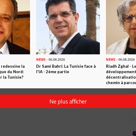
NEWS
- 06.08.2026
NEWS
- 06.08.2026
 redessine la
Dr Sami Bahri: La Tunisie face à
Riadh Zghal - L
Envoyer
ique du Nord:
l'IA - 2ème partie
développement:
 la Tunisie?
décentralisatio
chemin à parcou
Ne plus afficher