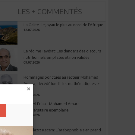
LES + COMMENTÉS
La Galite : le joyau le plus au nord de l'Afrique
12.07.2026
Le régime Tayibat: Les dangers des discours
nutritionnels simplistes et non validés
09.07.2026
Hommages ponctués au recteur Mohamed
Amara, décédé lundi : les mathématiques en
deuil
03.08.2026
Ahmed Friaa - Mohamed Amara:
l’Universitaire exemplaire
04.08.2026
Abdelaziz Kacem: L’arabophobie s’en prend