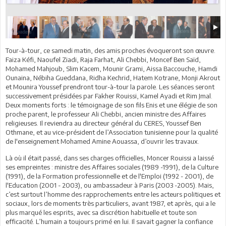
Tour-à-tour, ce samedi matin, des amis proches évoqueront son œuvre.
Faiza Kéfi, Naoufel Ziadi, Raja Farhat, Ali Chebbi, Moncef Ben Saïd,
Mohamed Mahjoub, Slim Kacem, Mounir Grami, Aissa Baccouche, Hamdi
Ounaina, Nébiha Gueddana, Ridha Kechrid, Hatem Kotrane, Monji Akrout
et Mounira Youssef prendront tour-à-tour la parole. Les séances seront
successivement présidées par Fakher Rouissi, Kamel Ayadi et Rim Jmal.
Deux moments forts : le témoignage de son fils Enis et une élégie de son
proche parent, le professeur Ali Chebbi, ancien ministre des Affaires
religieuses. Il reviendra au directeur général du CERES, Youssef Ben
Othmane, et au vice-président de l’Association tunisienne pour la qualité
de l'enseignement Mohamed Amine Aouassa, d’ouvrir les travaux.
Là où il était passé, dans ses charges officielles, Moncer Rouissi a laissé
ses empreintes : ministre des Affaires sociales (1989 -1991), de la Culture
(1991), de la Formation professionnelle et de l'Emploi (1992 - 2001), de
l'Education (2001 - 2003), ou ambassadeur à Paris (2003 -2005). Mais,
c’est surtout l’homme des rapprochements entre les acteurs politiques et
sociaux, lors de moments très particuliers, avant 1987, et après, qui a le
plus marqué les esprits, avec sa discrétion habituelle et toute son
efficacité. L’humain a toujours primé en lui. Il savait gagner la confiance