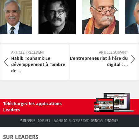
ARTICLE PRÉCÉDENT
ARTICLE SUIVANT
Habib Touhami: Le
L’entrepreneuriat à l’ère du
développement à l’ombre
digital : ...
de ...
Téléchargez les applications
Leaders
PARTENAIRES
DOSSIERS
LEADERS TV
SUCCESS STORY
OPINIONS
TENDANCE
SUR LEADERS