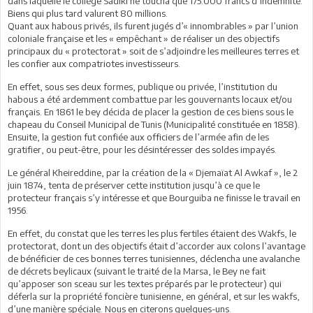
dans laquelle le collège Sadiki ne toucha que 175.000 francs d’indemnité.
Biens qui plus tard valurent 80 millions.
Quant aux habous privés, ils furent jugés d’« innombrables » par l’union
coloniale française et les « empêchant » de réaliser un des objectifs
principaux du « protectorat » soit de s’adjoindre les meilleures terres et
les confier aux compatriotes investisseurs.
En effet, sous ses deux formes, publique ou privée, l’institution du
habous a été ardemment combattue par les gouvernants locaux et/ou
français. En 1861 le bey décida de placer la gestion de ces biens sous le
chapeau du Conseil Municipal de Tunis (Municipalité constituée en 1858).
Ensuite, la gestion fut confiée aux officiers de l’armée afin de les
gratifier, ou peut-être, pour les désintéresser des soldes impayés.
Le général Kheireddine, par la création de la « Djemaïat Al Awkaf », le 2
juin 1874, tenta de préserver cette institution jusqu’à ce que le
protecteur français s’y intéresse et que Bourguiba ne finisse le travail en
1956.
En effet, du constat que les terres les plus fertiles étaient des Wakfs, le
protectorat, dont un des objectifs était d’accorder aux colons l’avantage
de bénéficier de ces bonnes terres tunisiennes, déclencha une avalanche
de décrets beylicaux (suivant le traité de la Marsa, le Bey ne fait
qu’apposer son sceau sur les textes préparés par le protecteur) qui
déferla sur la propriété foncière tunisienne, en général, et sur les wakfs,
d’une manière spéciale. Nous en citerons quelques-uns.