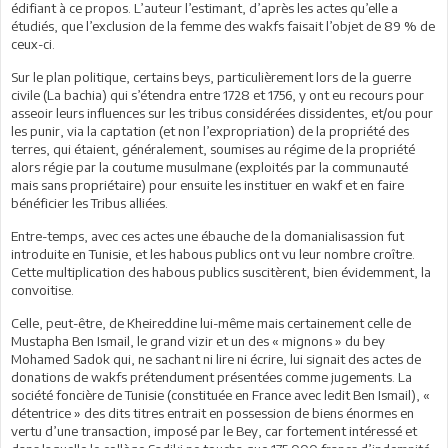
édifiant à ce propos. L’auteur l’estimant, d’après les actes qu’elle a
étudiés, que l’exclusion de la femme des wakfs faisait l’objet de 89 % de
ceux-ci.
Sur le plan politique, certains beys, particulièrement lors de la guerre
civile (La bachia) qui s’étendra entre 1728 et 1756, y ont eu recours pour
asseoir leurs influences sur les tribus considérées dissidentes, et/ou pour
les punir, via la captation (et non l’expropriation) de la propriété des
terres, qui étaient, généralement, soumises au régime de la propriété
alors régie par la coutume musulmane (exploités par la communauté
mais sans propriétaire) pour ensuite les instituer en wakf et en faire
bénéficier les Tribus alliées.
Entre-temps, avec ces actes une ébauche de la domanialisassion fut
introduite en Tunisie, et les habous publics ont vu leur nombre croître.
Cette multiplication des habous publics suscitèrent, bien évidemment, la
convoitise.
Celle, peut-être, de Kheireddine lui-même mais certainement celle de
Mustapha Ben Ismail, le grand vizir et un des « mignons » du bey
Mohamed Sadok qui, ne sachant ni lire ni écrire, lui signait des actes de
donations de wakfs prétendument présentées comme jugements. La
société foncière de Tunisie (constituée en France avec ledit Ben Ismail), «
détentrice » des dits titres entrait en possession de biens énormes en
vertu d’une transaction, imposé par le Bey, car fortement intéressé et