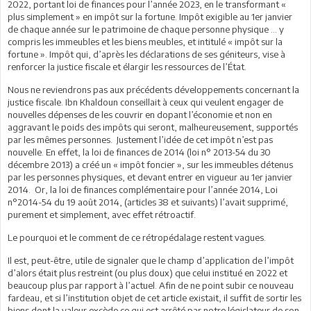
2022, portant loi de finances pour l’année 2023, en le transformant «
plus simplement » en impôt sur la fortune. Impôt exigible au 1er janvier
de chaque année sur le patrimoine de chaque personne physique … y
compris les immeubles et les biens meubles, et intitulé « impôt sur la
fortune ». Impôt qui, d’après les déclarations de ses géniteurs, vise à
renforcer la justice fiscale et élargir les ressources de l’État.
Nous ne reviendrons pas aux précédents développements concernant la
justice fiscale. Ibn Khaldoun conseillait à ceux qui veulent engager de
nouvelles dépenses de les couvrir en dopant l’économie et non en
aggravant le poids des impôts qui seront, malheureusement, supportés
par les mêmes personnes. Justement l’idée de cet impôt n’est pas
nouvelle. En effet, la loi de finances de 2014 (loi n° 2013-54 du 30
décembre 2013) a créé un « impôt foncier », sur les immeubles détenus
par les personnes physiques, et devant entrer en vigueur au 1er janvier
2014. Or, la loi de finances complémentaire pour l’année 2014, Loi
n°2014-54 du 19 août 2014, (articles 38 et suivants) l’avait supprimé,
purement et simplement, avec effet rétroactif.
Le pourquoi et le comment de ce rétropédalage restent vagues.
Il est, peut-être, utile de signaler que le champ d’application de l’impôt
d’alors était plus restreint (ou plus doux) que celui institué en 2022 et
beaucoup plus par rapport à l’actuel. Afin de ne point subir ce nouveau
fardeau, et si l’institution objet de cet article existait, il suffit de sortir les
biens dont la valeur excède ce qui est arrêté par notre législateur de son