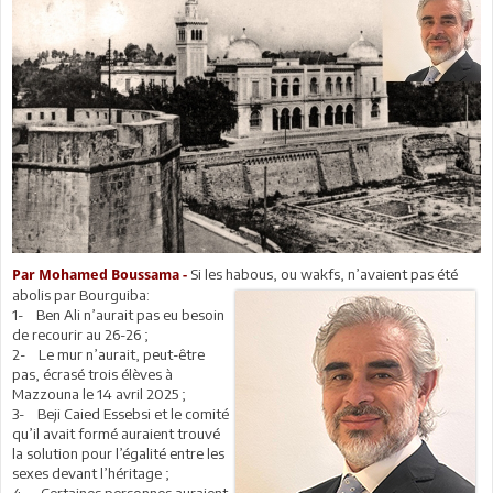
Si les habous, ou wakfs, n’avaient pas été
Par Mohamed Boussama -
abolis par Bourguiba:
1- Ben Ali n’aurait pas eu besoin
de recourir au 26-26 ;
2- Le mur n’aurait, peut-être
pas, écrasé trois élèves à
Mazzouna le 14 avril 2025 ;
3- Beji Caied Essebsi et le comité
qu’il avait formé auraient trouvé
la solution pour l’égalité entre les
sexes devant l’héritage ;
4- Certaines personnes auraient