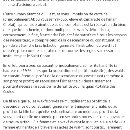
finalité d’atteindre ce but.
L’être humain étant ce qu’il est, et sous l’impulsion de certains
(principalement Abou Youssef Yakoub, élève et camarade de l’imam
Chefai), qui considéraient que ce qui comptait c’est la réalisation du bien,
quelque fut le chemin, et donc multiplier les wakfs débouchera,
certainement, in fine, à atteindre l’objectif de satisfaire à tous les besoins
des nécessiteux, y compris ceux de la descendance du constituant, et
par-delà atteindre la satisfaction générale, l’institution du wakf fut
utilisée, pour commencer, afin de contourner les règles successorales
instituées par le Saint Coran.
En effet, peu à peu, se basant, principalement, sur le rite hanéfite (à
hauteur de 99 % alors que la population est plutôt malékite), des wakfs
se constituèrent au profit de la descendance du constituant (et même à
son propre profit) en repoussant l’échéance du dessaisissement
pourtant nécessaire sous peine de nullité pour la quasi-totalité des
écoles.
De fil en aiguille, les wakfs privés se multiplièrent au profit de la
descendance du constituant, généralement uniquement mâle, ou au
profit de la fille tant qu’elle reste célibataire ou même au profit de la
veuve tant qu’elle ne convole pas en secondes noces. Les deux ouvrages
de Noura Arfaoui (La femme et le wakf durant le XVIII et le XIX siècle - La
femme et l’héritage à travers les actes de wakf) sont particulièrement