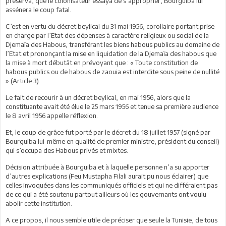
préserva, que le colonisateur essaya de s’approprier, Bourguiba lui
assénera le coup fatal.
C’est en vertu du décret beylical du 31 mai 1956, corollaire portant prise
en charge par l’Etat des dépenses à caractère religieux ou social de la
Djemaïa des Habous, transférant les biens habous publics au domaine de
l’Etat et prononçant la mise en liquidation de la Djemaïa des habous que
la mise à mort débutât en prévoyant que : « Toute constitution de
habous publics ou de habous de zaouia est interdite sous peine de nullité
» (Article 3).
Le fait de recourir à un décret beylical, en mai 1956, alors que la
constituante avait été élue le 25 mars 1956 et tenue sa première audience
le 8 avril 1956 appelle réflexion.
Et, le coup de grâce fut porté par le décret du 18 juillet 1957 (signé par
Bourguiba lui-même en qualité de premier ministre, président du conseil)
qui s’occupa des Habous privés et mixtes.
Décision attribuée à Bourguiba et à laquelle personne n’a su apporter
d’autres explications (Feu Mustapha Filali aurait pu nous éclairer) que
celles invoquées dans les communiqués officiels et qui ne différaient pas
de ce qui a été soutenu partout ailleurs où les gouvernants ont voulu
abolir cette institution.
A ce propos, il nous semble utile de préciser que seule la Tunisie, de tous