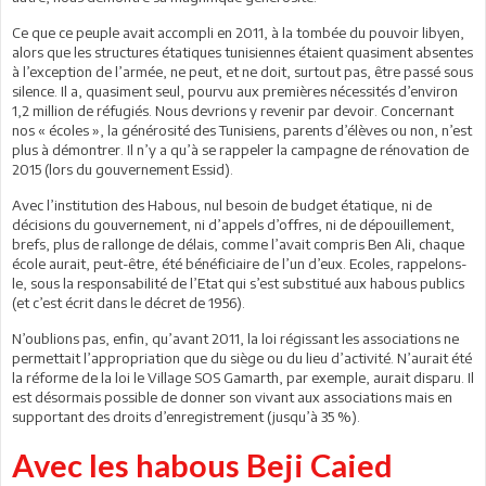
Ce que ce peuple avait accompli en 2011, à la tombée du pouvoir libyen,
alors que les structures étatiques tunisiennes étaient quasiment absentes
à l’exception de l’armée, ne peut, et ne doit, surtout pas, être passé sous
silence. Il a, quasiment seul, pourvu aux premières nécessités d’environ
1,2 million de réfugiés. Nous devrions y revenir par devoir. Concernant
nos « écoles », la générosité des Tunisiens, parents d’élèves ou non, n’est
plus à démontrer. Il n’y a qu’à se rappeler la campagne de rénovation de
2015 (lors du gouvernement Essid).
Avec l’institution des Habous, nul besoin de budget étatique, ni de
décisions du gouvernement, ni d’appels d’offres, ni de dépouillement,
brefs, plus de rallonge de délais, comme l’avait compris Ben Ali, chaque
école aurait, peut-être, été bénéficiaire de l’un d’eux. Ecoles, rappelons-
le, sous la responsabilité de l’Etat qui s’est substitué aux habous publics
(et c’est écrit dans le décret de 1956).
N’oublions pas, enfin, qu’avant 2011, la loi régissant les associations ne
permettait l’appropriation que du siège ou du lieu d’activité. N’aurait été
la réforme de la loi le Village SOS Gamarth, par exemple, aurait disparu. Il
est désormais possible de donner son vivant aux associations mais en
supportant des droits d’enregistrement (jusqu’à 35 %).
Avec les habous Beji Caied