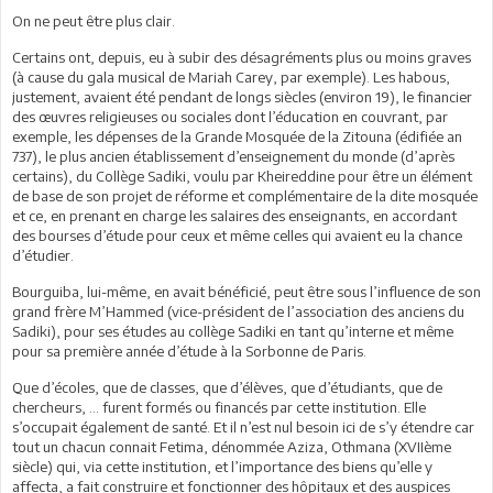
On ne peut être plus clair.
Certains ont, depuis, eu à subir des désagréments plus ou moins graves
(à cause du gala musical de Mariah Carey, par exemple). Les habous,
justement, avaient été pendant de longs siècles (environ 19), le financier
des œuvres religieuses ou sociales dont l’éducation en couvrant, par
exemple, les dépenses de la Grande Mosquée de la Zitouna (édifiée an
737), le plus ancien établissement d’enseignement du monde (d’après
certains), du Collège Sadiki, voulu par Kheireddine pour être un élément
de base de son projet de réforme et complémentaire de la dite mosquée
et ce, en prenant en charge les salaires des enseignants, en accordant
des bourses d’étude pour ceux et même celles qui avaient eu la chance
d’étudier.
Bourguiba, lui-même, en avait bénéficié, peut être sous l’influence de son
grand frère M’Hammed (vice-président de l’association des anciens du
Sadiki), pour ses études au collège Sadiki en tant qu’interne et même
pour sa première année d’étude à la Sorbonne de Paris.
Que d’écoles, que de classes, que d’élèves, que d’étudiants, que de
chercheurs, … furent formés ou financés par cette institution. Elle
s’occupait également de santé. Et il n’est nul besoin ici de s’y étendre car
tout un chacun connait Fetima, dénommée Aziza, Othmana (XVIIème
siècle) qui, via cette institution, et l’importance des biens qu’elle y
affecta, a fait construire et fonctionner des hôpitaux et des auspices