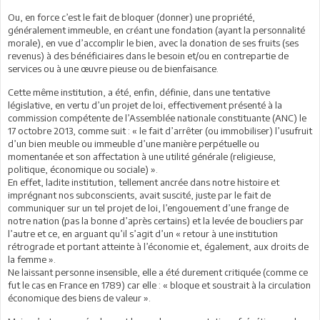
Ou, en force c’est le fait de bloquer (donner) une propriété,
généralement immeuble, en créant une fondation (ayant la personnalité
morale), en vue d’accomplir le bien, avec la donation de ses fruits (ses
revenus) à des bénéficiaires dans le besoin et/ou en contrepartie de
services ou à une œuvre pieuse ou de bienfaisance.
Cette même institution, a été, enfin, définie, dans une tentative
législative, en vertu d’un projet de loi, effectivement présenté à la
commission compétente de l’Assemblée nationale constituante (ANC) le
17 octobre 2013, comme suit : « le fait d’arrêter (ou immobiliser) l’usufruit
d’un bien meuble ou immeuble d’une manière perpétuelle ou
momentanée et son affectation à une utilité générale (religieuse,
politique, économique ou sociale) ».
En effet, ladite institution, tellement ancrée dans notre histoire et
imprégnant nos subconscients, avait suscité, juste par le fait de
communiquer sur un tel projet de loi, l’engouement d’une frange de
notre nation (pas la bonne d’après certains) et la levée de boucliers par
l’autre et ce, en arguant qu’il s’agit d’un « retour à une institution
rétrograde et portant atteinte à l’économie et, également, aux droits de
la femme ».
Ne laissant personne insensible, elle a été durement critiquée (comme ce
fut le cas en France en 1789) car elle : « bloque et soustrait à la circulation
économique des biens de valeur ».