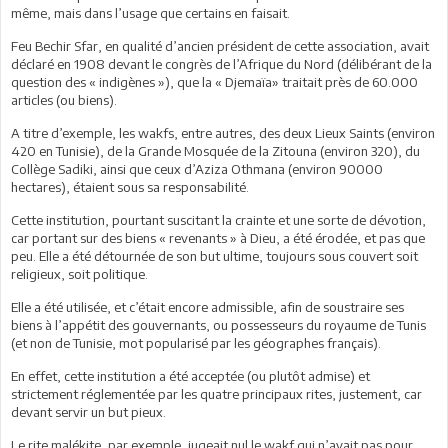
même, mais dans l’usage que certains en faisait.
Feu Bechir Sfar, en qualité d’ancien président de cette association, avait
déclaré en 1908 devant le congrès de l’Afrique du Nord (délibérant de la
question des « indigènes »), que la « Djemaïa» traitait près de 60.000
articles (ou biens).
A titre d’exemple, les wakfs, entre autres, des deux Lieux Saints (environ
420 en Tunisie), de la Grande Mosquée de la Zitouna (environ 320), du
Collège Sadiki, ainsi que ceux d’Aziza Othmana (environ 90000
hectares), étaient sous sa responsabilité.
Cette institution, pourtant suscitant la crainte et une sorte de dévotion,
car portant sur des biens « revenants » à Dieu, a été érodée, et pas que
peu. Elle a été détournée de son but ultime, toujours sous couvert soit
religieux, soit politique.
Elle a été utilisée, et c’était encore admissible, afin de soustraire ses
biens à l’appétit des gouvernants, ou possesseurs du royaume de Tunis
(et non de Tunisie, mot popularisé par les géographes français).
En effet, cette institution a été acceptée (ou plutôt admise) et
strictement réglementée par les quatre principaux rites, justement, car
devant servir un but pieux.
Le rite malékite, par exemple, jugeait nul le wakf qui n’avait pas pour