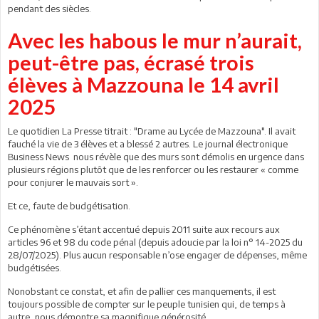
pendant des siècles.
Avec les habous le mur n’aurait,
peut-être pas, écrasé trois
élèves à Mazzouna le 14 avril
2025
Le quotidien La Presse titrait : "Drame au Lycée de Mazzouna". Il avait
fauché la vie de 3 élèves et a blessé 2 autres. Le journal électronique
Business News nous révèle que des murs sont démolis en urgence dans
plusieurs régions plutôt que de les renforcer ou les restaurer « comme
pour conjurer le mauvais sort ».
Et ce, faute de budgétisation.
Ce phénomène s’étant accentué depuis 2011 suite aux recours aux
articles 96 et 98 du code pénal (depuis adoucie par la loi n° 14-2025 du
28/07/2025). Plus aucun responsable n’ose engager de dépenses, même
budgétisées.
Nonobstant ce constat, et afin de pallier ces manquements, il est
toujours possible de compter sur le peuple tunisien qui, de temps à
autre, nous démontre sa magnifique générosité.