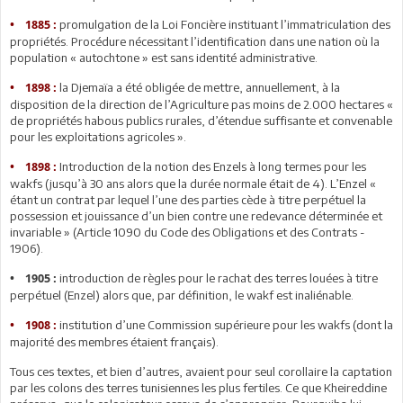
promulgation de la Loi Foncière instituant l’immatriculation des
• 1885 :
propriétés. Procédure nécessitant l’identification dans une nation où la
population « autochtone » est sans identité administrative.
la Djemaïa a été obligée de mettre, annuellement, à la
• 1898 :
disposition de la direction de l’Agriculture pas moins de 2.000 hectares «
de propriétés habous publics rurales, d’étendue suffisante et convenable
pour les exploitations agricoles ».
Introduction de la notion des Enzels à long termes pour les
• 1898 :
wakfs (jusqu’à 30 ans alors que la durée normale était de 4). L’Enzel «
étant un contrat par lequel l’une des parties cède à titre perpétuel la
possession et jouissance d’un bien contre une redevance déterminée et
invariable » (Article 1090 du Code des Obligations et des Contrats -
1906).
introduction de règles pour le rachat des terres louées à titre
• 1905 :
perpétuel (Enzel) alors que, par définition, le wakf est inaliénable.
institution d’une Commission supérieure pour les wakfs (dont la
• 1908 :
majorité des membres étaient français).
Tous ces textes, et bien d’autres, avaient pour seul corollaire la captation
par les colons des terres tunisiennes les plus fertiles. Ce que Kheireddine