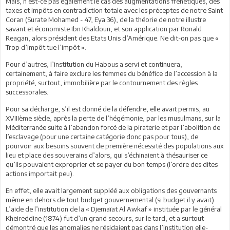
Mais, n’est-ce pas également le cas des augmentations frénétiques, des
taxes et impôts en contradiction totale avec les préceptes de notre Saint
Coran (Surate Mohamed - 47, Eya 36), de la théorie de notre illustre
savant et économiste Ibn Khaldoun, et son application par Ronald
Reagan, alors président des Etats Unis d’Amérique. Ne dit-on pas que «
Trop d’impôt tue l’impôt ».
Pour d’autres, l’institution du Habous a servi et continuera,
certainement, à faire exclure les femmes du bénéfice de l’accession à la
propriété, surtout, immobilière par le contournement des règles
successorales.
Pour sa décharge, s’il est donné de la défendre, elle avait permis, au
XVIIIème siècle, après la perte de l’hégémonie, par les musulmans, sur la
Méditerranée suite à l’abandon forcé de la piraterie et par l’abolition de
l’esclavage (pour une certaine catégorie donc pas pour tous), de
pourvoir aux besoins souvent de première nécessité des populations aux
lieu et place des souverains d’alors, qui s’échinaient à thésauriser ce
qu’ils pouvaient exproprier et se payer du bon temps (l’ordre des dites
actions importait peu).
En effet, elle avait largement suppléé aux obligations des gouvernants
même en dehors de tout budget gouvernemental (si budget il y avait).
L’aide de l’institution de la « Djemaïat Al Awkaf » instituée par le général
Kheireddine (1874) fut d’un grand secours, sur le tard, et a surtout
démontré que les anomalies ne résidaient pas dans l’institution elle-