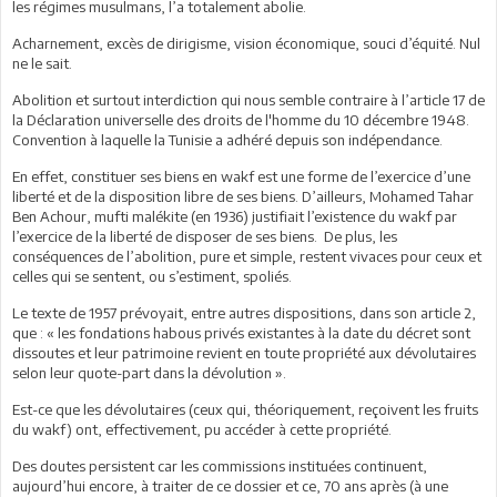
les régimes musulmans, l’a totalement abolie.
Acharnement, excès de dirigisme, vision économique, souci d’équité. Nul
ne le sait.
Abolition et surtout interdiction qui nous semble contraire à l’article 17 de
la Déclaration universelle des droits de l'homme du 10 décembre 1948.
Convention à laquelle la Tunisie a adhéré depuis son indépendance.
En effet, constituer ses biens en wakf est une forme de l’exercice d’une
liberté et de la disposition libre de ses biens. D’ailleurs, Mohamed Tahar
Ben Achour, mufti malékite (en 1936) justifiait l’existence du wakf par
l’exercice de la liberté de disposer de ses biens. De plus, les
conséquences de l’abolition, pure et simple, restent vivaces pour ceux et
celles qui se sentent, ou s’estiment, spoliés.
Le texte de 1957 prévoyait, entre autres dispositions, dans son article 2,
que : « les fondations habous privés existantes à la date du décret sont
dissoutes et leur patrimoine revient en toute propriété aux dévolutaires
selon leur quote-part dans la dévolution ».
Est-ce que les dévolutaires (ceux qui, théoriquement, reçoivent les fruits
du wakf) ont, effectivement, pu accéder à cette propriété.
Des doutes persistent car les commissions instituées continuent,
aujourd’hui encore, à traiter de ce dossier et ce, 70 ans après (à une