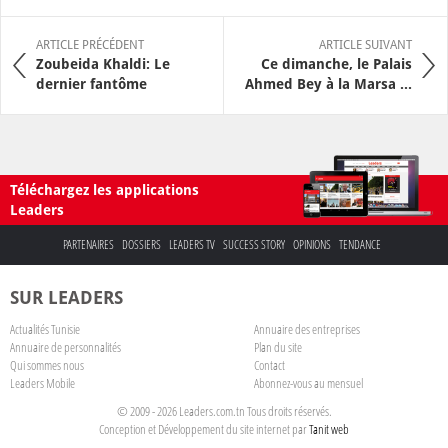
ARTICLE PRÉCÉDENT
ARTICLE SUIVANT
Zoubeida Khaldi: Le
Ce dimanche, le Palais
dernier fantôme
Ahmed Bey à la Marsa ...
Téléchargez les applications
Leaders
PARTENAIRES
DOSSIERS
LEADERS TV
SUCCESS STORY
OPINIONS
TENDANCE
SUR LEADERS
Actualités Tunisie
Annuaire des entreprises
Annuaire de personnalités
Plan du site
Qui sommes nous
Contact
Leaders Mobile
Abonnez-vous au mensuel
© 2009 - 2026 Leaders.com.tn Tous droits réservés.
Conception et Développement du site internet par
Tanit web