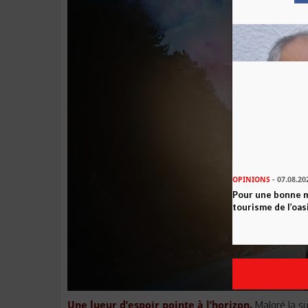
OPINIONS
- 07.08.20
Pour une bonne 
tourisme de l’oas
Malgré la su
Une lueur d’espoir pointe à l’horizon.