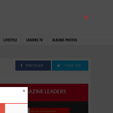
LIFESTYLE
LEADERS TV
ALBUMS PHOTOS
PARTAGER
TWEETER
MAGAZINE LEADERS