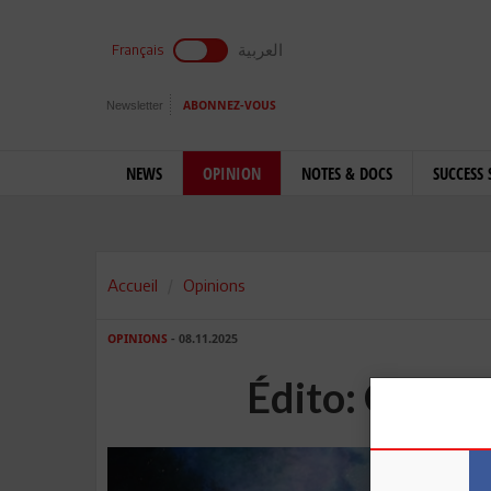
العربية
Français
Newsletter
ABONNEZ-VOUS
NEWS
OPINION
NOTES & DOCS
SUCCESS 
Accueil
Opinions
OPINIONS
- 08.11.2025
Édito: Capter