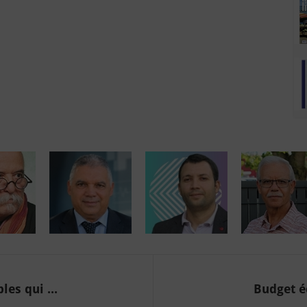
es qui ...
Budget é