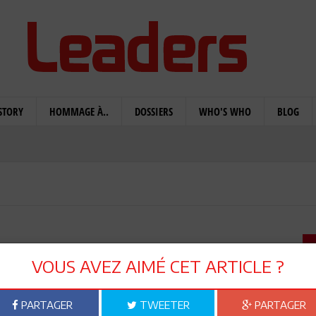
STORY
HOMMAGE À..
DOSSIERS
WHO'S WHO
BLOG
 les bons signaux
VOUS AVEZ AIMÉ CET ARTICLE ?
PARTAGER
TWEETER
PARTAGER