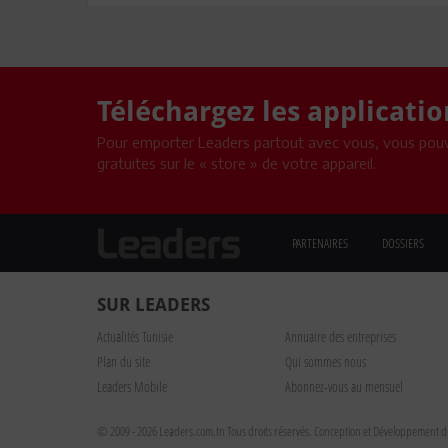
Téléchargez les applicati
Pour emporter Leaders partout avec vous, vous pouv
gratuites sur le « store » de votre appareil.
PARTENAIRES
DOSSIERS
SUR LEADERS
Actualités Tunisie
Annuaire des entreprises
Plan du site
Qui sommes nous
Leaders Mobile
Abonnez-vous au mensuel
© 2009 - 2026 Leaders.com.tn Tous droits réservés.
Conception et Développement du