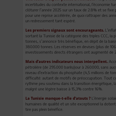
incertitudes du contexte international, l’économie tu
clôturer l’année 2025 sur un taux de 2.8% et se fixe p
pour une reprise accélérée, de quoi rattraper des ann
un redressement tant espéré.
L’infl
Les premiers signaux sont encourageants.
sortant la Tunisie de la catégorie des triples CCC, la 
tonnes, s’annonce très bénéfique, en dépit de la bais
380.000 tonnes. Les réserves en devises (plus de 106 
investissements directs étrangers ont augmenté de 
Accr
Mais d’autres indicateurs nous interpellent.
pétrolière (de 295.000 barils/jour à 260.000, sans au
niveau d’extraction du phosphate (4,5 millions de ton
difficulté: autant de motifs de préoccupation. Tout 
rythme peu soutenu dans la transition énergétique, la
malgré une légère baisse à 15,3% contre 16%.
L’énergie solai
La Tunisie manque-t-elle d’atouts ?
humaines de qualité et un site exceptionnel la dotent
tire pas plein bénéfice.