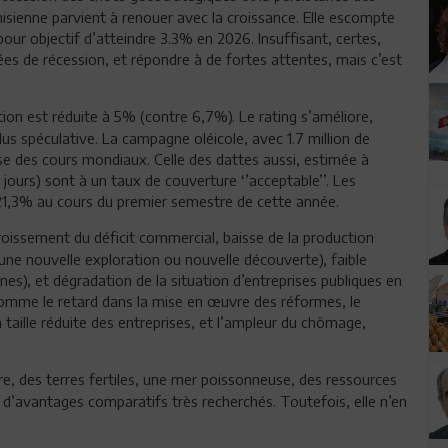
nisienne parvient à renouer avec la croissance. Elle escompte
our objectif d’atteindre 3.3% en 2026. Insuffisant, certes,
ées de récession, et répondre à de fortes attentes, mais c’est
ation est réduite à 5% (contre 6,7%). Le rating s’améliore,
plus spéculative. La campagne oléicole, avec 1.7 million de
se des cours mondiaux. Celle des dattes aussi, estimée à
jours) sont à un taux de couverture ‘’acceptable’’. Les
21,3% au cours du premier semestre de cette année.
oissement du déficit commercial, baisse de la production
cune nouvelle exploration ou nouvelle découverte), faible
nes), et dégradation de la situation d’entreprises publiques en
comme le retard dans la mise en œuvre des réformes, le
 taille réduite des entreprises, et l’ampleur du chômage,
re, des terres fertiles, une mer poissonneuse, des ressources
 d’avantages comparatifs très recherchés. Toutefois, elle n’en