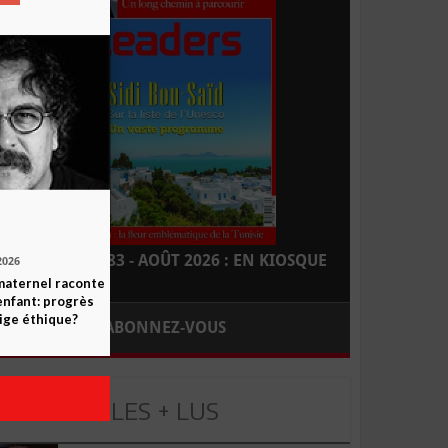
LEADERS N° 183 - AOÛT 2026 : EN KIOSQUE
2026
maternel raconte
enfant: progrès
ige éthique?
ABONNEZ-VOUS
LES + LUS