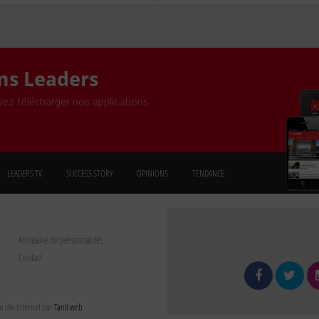
ons Leaders
ez télécharger nos applications
LEADERS TV
SUCCESS STORY
OPINIONS
TENDANCE
Annuaire de personnalités
Contact
 site internet par
Tanit web