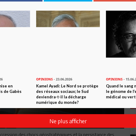
26
OPINIONS
- 23.06.2026
OPINIONS
- 15.06.
mise en
Kamel Ayadi: Le Nord se protège
Quand le sang 
is de Gabès
des réseaux sociaux; le Sud
le génome de l’
deviendra-t-il la décharge
médical ou vert
numérique du monde?
Ne plus afficher
ccession des chocs géostratégiques et la persistance des