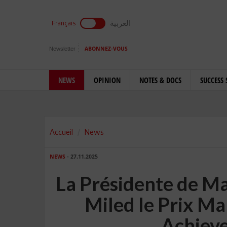
العربية
Français
Newsletter
ABONNEZ-VOUS
NEWS
OPINION
NOTES & DOCS
SUCCESS 
Accueil
News
NEWS
- 27.11.2025
La Présidente de M
Miled le Prix M
Achiev