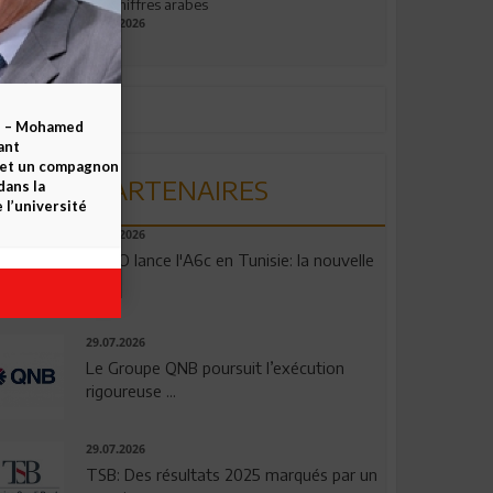
aux chiffres arabes
09.07.2026
b – Mohamed
ant
 et un compagnon
PARTENAIRES
dans la
 l’université
04.08.2026
OPPO lance l'A6c en Tunisie: la nouvelle
...
29.07.2026
Le Groupe QNB poursuit l’exécution
rigoureuse ...
29.07.2026
TSB: Des résultats 2025 marqués par un