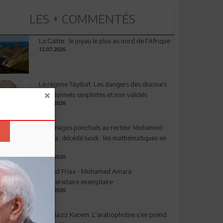
LES + COMMENTÉS
La Galite : le joyau le plus au nord de l'Afrique
12.07.2026
Le régime Tayibat: Les dangers des discours
nutritionnels simplistes et non validés
09.07.2026
Hommages ponctués au recteur Mohamed
Amara, décédé lundi : les mathématiques en
deuil
03.08.2026
Ahmed Friaa - Mohamed Amara:
l’Universitaire exemplaire
04.08.2026
Abdelaziz Kacem: L’arabophobie s’en prend