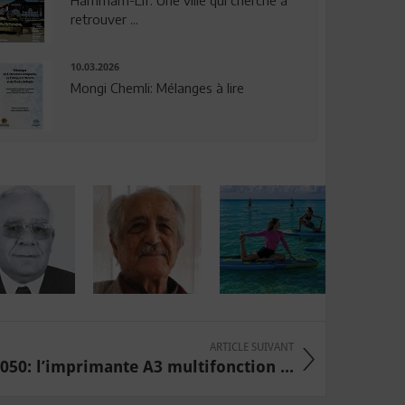
Hammam-Lif: Une ville qui cherche à
retrouver ...
10.03.2026
Mongi Chemli: Mélanges à lire
ARTICLE SUIVANT
050: l’imprimante A3 multifonction ...