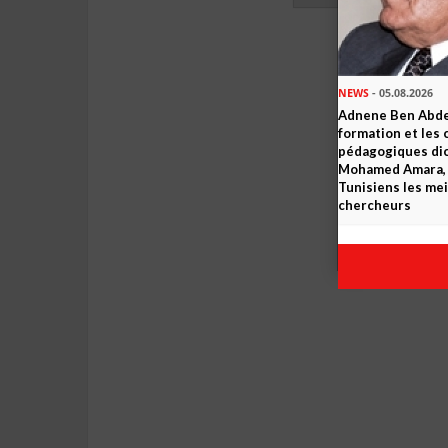
NEWS
- 05.08.2026
Adnene Ben Abde
formation et les 
pédagogiques dic
Mohamed Amara, o
Tunisiens les mei
chercheurs