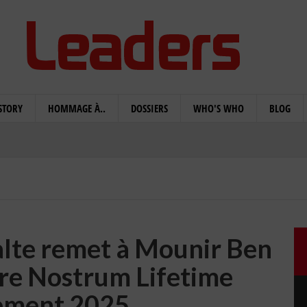
STORY
HOMMAGE À..
DOSSIERS
WHO'S WHO
BLOG
alte remet à Mounir Ben
are Nostrum Lifetime
ement 2025