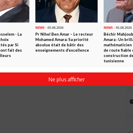
Envoyer
NEWS
- 05.08.2026
NEWS
- 05.08.2026
sselem - La
Pr Nihel Ben Amar – Le recteur
Béchir Mahjou
choix
Mohamed Amara: Sa priorité
Amara : Un brill
tés par Si
absolue était de bâtir des
mathématicien
nt fait des
enseignements d’excellence
de route fiable 
lleurs
construction de
tunisienne
Ne plus afficher