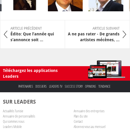
ARTICLE PRÉCÉDENT
ARTICLE SUIVANT
Édito: Que l’année qui
A ne pas rater - De grands
s’annonce soit ...
artistes mécènes, ...
Téléchargez les applications
Leaders
PARTENAIRES
DOSSIERS
LEADERS TV
SUCCESS STORY
OPINIONS
TENDANCE
SUR LEADERS
Actualités Tunisie
Annuaire des entreprises
Annuaire de personnalités
Plan du site
Qui sommes nous
Contact
Leaders Mobile
Abonnez-vous au mensuel