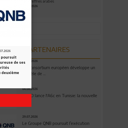
aux chiffres arabes
09.07.2026
PARTENAIRES
07.2026
 poursuit
06.08.2026
oureuse de ses
Un consortium européen développe un
orités
u deuxième
modèle de ...
04.08.2026
OPPO lance l'A6c en Tunisie: la nouvelle
...
29.07.2026
Le Groupe QNB poursuit l’exécution