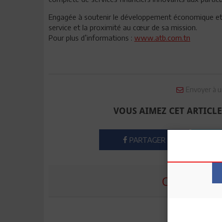
Engagée à soutenir le développement économique et à 
service et la proximité au cœur de sa mission.
Pour plus d’informations :
www.atb.com.tn
Envoyer à u
VOUS AIMEZ CET ARTICLE
PARTAGER
COMMENTE