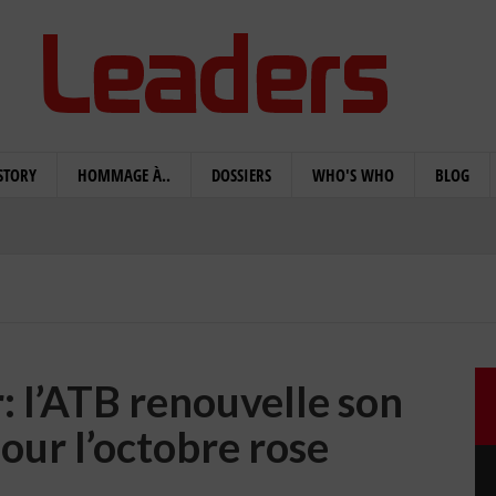
STORY
HOMMAGE À..
DOSSIERS
WHO'S WHO
BLOG
r: l’ATB renouvelle son
ur l’octobre rose