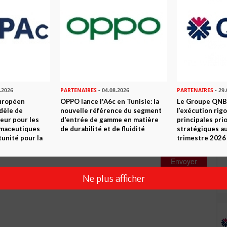
Commenter
.2026
PARTENAIRES
- 04.08.2026
PARTENAIRES
- 29.
uropéen
OPPO lance l'A6c en Tunisie: la
Le Groupe QNB
dèle de
nouvelle référence du segment
l’exécution rig
eur pour les
d'entrée de gamme en matière
principales pri
rmaceutiques
de durabilité et de fluidité
stratégiques a
tunité pour la
trimestre 2026
Envoyer
Ne plus afficher