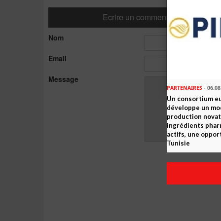
Ecrire un commentaire
Nom
Email
Message
PARTENAIRES
- 06.08
Un consortium e
développe un mo
production novat
ingrédients pha
actifs, une oppor
Tunisie