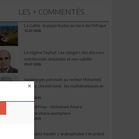
LES + COMMENTÉS
La Galite : le joyau le plus au nord de l'Afrique
12.07.2026
Le régime Tayibat: Les dangers des discours
nutritionnels simplistes et non validés
09.07.2026
Hommages ponctués au recteur Mohamed
Amara, décédé lundi : les mathématiques en
deuil
03.08.2026
Ahmed Friaa - Mohamed Amara:
l’Universitaire exemplaire
04.08.2026
Abdelaziz Kacem: L’arabophobie s’en prend