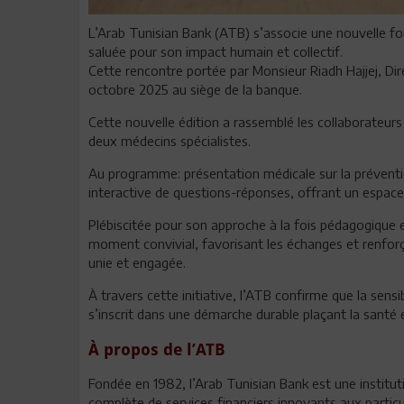
L’Arab Tunisian Bank (ATB) s’associe une nouvelle fo
saluée pour son impact humain et collectif.
Cette rencontre portée par Monsieur Riadh Hajjej, Dir
octobre 2025 au siège de la banque.
Cette nouvelle édition a rassemblé les collaborateurs
deux médecins spécialistes.
Au programme: présentation médicale sur la prévention
interactive de questions-réponses, offrant un espace d
Plébiscitée pour son approche à la fois pédagogique et
moment convivial, favorisant les échanges et renf
unie et engagée.
À travers cette initiative, l’ATB confirme que la sensi
s’inscrit dans une démarche durable plaçant la santé e
À propos de l’ATB
Fondée en 1982, l’Arab Tunisian Bank est une institu
complète de services financiers innovants aux particul