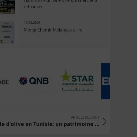
Hammam-Lif: Une ville qui cherche à
retrouver ...
10.03.2026
Mongi Chemli: Mélanges à lire
ARTICLE SUIVANT
le d’olive en Tunisie: un patrimoine ...